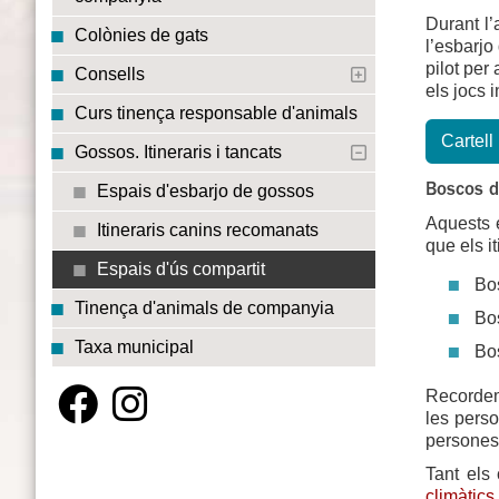
Durant l’
Colònies de gats
l’esbarjo
pilot per
Consells
els jocs i
Curs tinença responsable d'animals
Cartell
Gossos. Itineraris i tancats
Boscos d
Espais d'esbarjo de gossos
Aquests e
Itineraris canins recomanats
que els i
Espais d'ús compartit
Bo
Tinença d'animals de companyia
Bo
Taxa municipal
Bo
Recordem 
les perso
persones 
Tant els 
climàtics