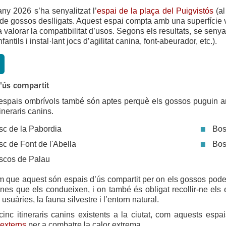
any 2026 s’ha senyalitzat l’
espai de la plaça del Puigvistós
(al
 de gossos deslligats. Aquest espai compta amb una superfície 
 a valorar la compatibilitat d’usos. Segons els resultats, se senyal
nfantils i instal·lant jocs d’agilitat canina, font-abeurador, etc.).
'ús compartit
spais ombrívols també són aptes perquè els gossos puguin anar
tineraris canins.
sc de la Pabordia
Bos
sc de Font de l'Abella
Bos
scos de Palau
que aquest són espais d’ús compartit per on els gossos poden a
nes que els condueixen, i on també és obligat recollir-ne els 
usuàries, la fauna silvestre i l’entorn natural.
cinc itineraris canins existents a la ciutat, com aquests espai
 externs
per a combatre la calor extrema.