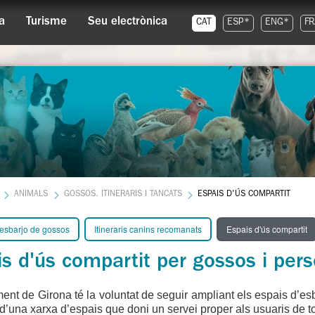
a
Turisme
Seu electrònica
CAT
ESP*
ENG*
FR
ANIMALS
GOSSOS. ITINERARIS I TANCATS
ESPAIS D'ÚS COMPARTIT
'esbarjo de gossos
Itineraris canins recomanats
Espais d'ús compartit
is d'ús compartit per gossos i per
ent de Girona té la voluntat de seguir ampliant els espais d’esb
d’una xarxa d’espais que doni un servei proper als usuaris de tots