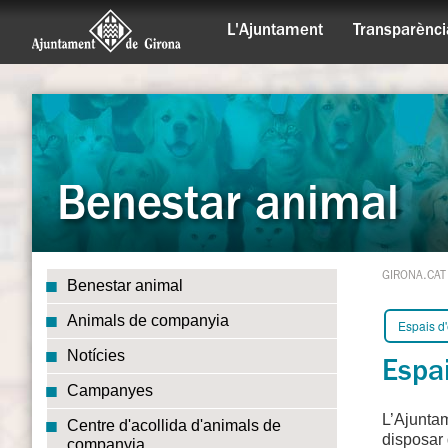
L'Ajuntament
Transparènci
Benestar animal
GIRONA.CAT
Benestar animal
Animals de companyia
Espais d
Notícies
Espa
Campanyes
L’Ajuntam
Centre d'acollida d'animals de
disposar 
companyia