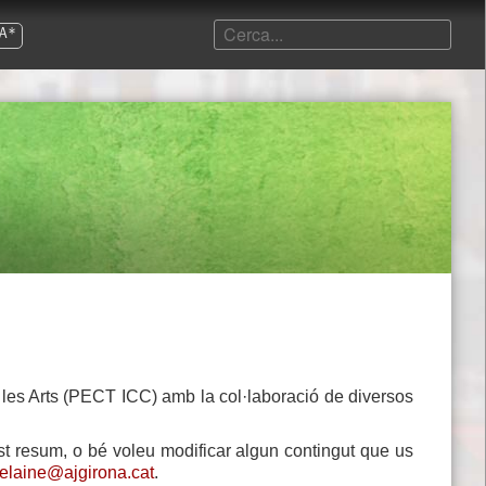
A*
e les Arts (PECT ICC) amb la col·laboració de diversos
st resum, o bé voleu modificar algun contingut que us
elaine@ajgirona.cat
.