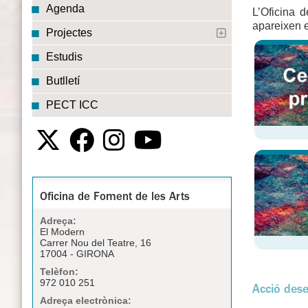
Agenda
L’Oficina 
apareixen 
Projectes
Estudis
Butlletí
PECT ICC
Oficina de Foment de les Arts
Adreça:
El Modern
Carrer Nou del Teatre, 16
17004 - GIRONA
Telèfon:
972 010 251
Acció dese
Adreça electrònica: