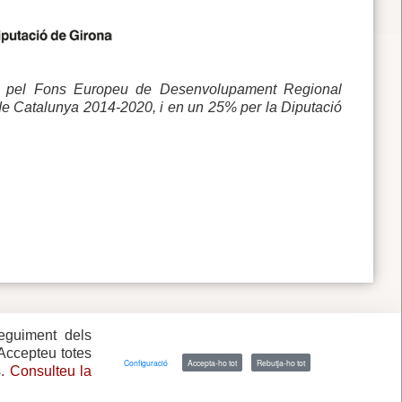
50% pel Fons Europeu de Desenvolupament Regional
 Catalunya 2014-2020, i en un 25% per la Diputació
seguiment dels
 Accepteu totes
Configuració
Accepta-ho tot
Rebutja-ho tot
s.
Consulteu la