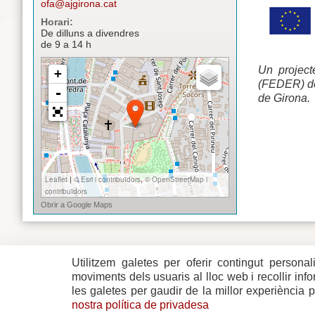
ofa@ajgirona.cat
Horari:
De dilluns a divendres
de 9 a 14 h
Un project
(FEDER) de
de Girona.
Utilitzem galetes per oferir contingut personal
Plaça del Vi, 1
Contacte
17004 GIRONA
Mapa del w
moviments dels usuaris al lloc web i recollir in
Tel. 972 419 010
Mapa de xa
les galetes per gaudir de la millor experiència 
Avís legal
nostra política de privadesa