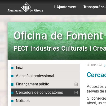
L'Ajuntament
Transparènci
Oficina de Foment 
PECT Indústries Culturals i Crea
GIRONA.CAT
Inici
Cerca
Atenció al professional
Finançament públic
Aquest és u
serveis de 
Cercadors de convocatòries
Si coneixeu
Notícies
afecti, us 