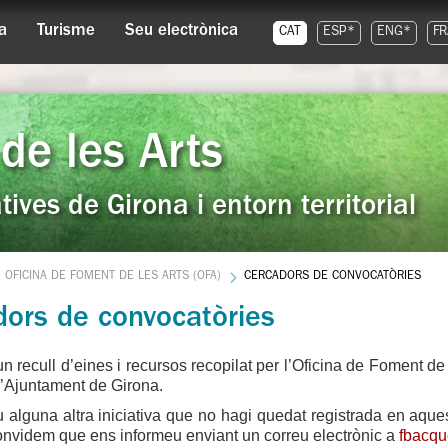
a
Turisme
Seu electrònica
CAT
ESP*
ENG*
FR
de les Arts
tives de Girona i entorn territorial
OFICINA DE FOMENT DE LES ARTS (OFA)
CERCADORS DE CONVOCATÒRIES
dors de convocatòries
n recull d’eines i recursos recopilat per l’Oficina de Foment d
l’Ajuntament de Girona.
 alguna altra iniciativa que no hagi quedat registrada en aque
convidem que ens informeu enviant un correu electrònic a
fbacqu