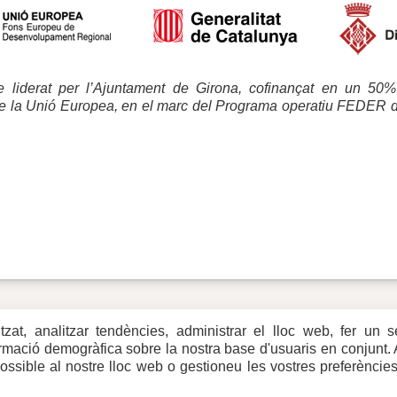
e liderat per l’Ajuntament de Girona, cofinançat en un 
 la Unió Europea, en el marc del Programa operatiu FEDER de
itzat, analitzar tendències, administrar el lloc web, fer un 
eb
formació demogràfica sobre la nostra base d'usuaris en conjunt.
rxes
possible al nostre lloc web o gestioneu les vostres preferèncie