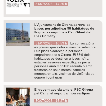
31/07/2026 - 14.25 h
L'Ajuntament de Girona aprova les
bases per adjudicar 98 habitatges de
lloguer assequible a Can Gibert del
Pla i Domeny
31/07/2026 - 10.53 h
La convocatòria
es preveu que s’obri el mes de setembre
i els pisos s'adrecen a persones
empadronades a Girona. El 65% dels
habitatges es destinen a joves i s’han
establert reserves específiques per a
persones amb mobilitat reduïda o amb
trastorns de salut mental, famílies
monoparentals, víctimes de violència de
gènere i gent gran
El govern acorda amb el PSC-Girona
pel Canvi el suport al nou cartipàs
30/07/2026 - 16.27 h