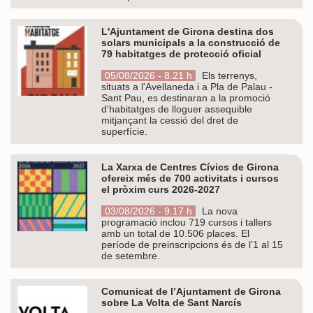
L'Ajuntament de Girona destina dos
solars municipals a la construcció de
79 habitatges de protecció oficial
05/08/2026 - 8.21 h
Els terrenys,
situats a l'Avellaneda i a Pla de Palau -
Sant Pau, es destinaran a la promoció
d'habitatges de lloguer assequible
mitjançant la cessió del dret de
superfície.
La Xarxa de Centres Cívics de Girona
ofereix més de 700 activitats i cursos
el pròxim curs 2026-2027
03/08/2026 - 9.17 h
La nova
programació inclou 719 cursos i tallers
amb un total de 10.506 places. El
període de preinscripcions és de l’1 al 15
de setembre.
Comunicat de l’Ajuntament de Girona
sobre La Volta de Sant Narcís