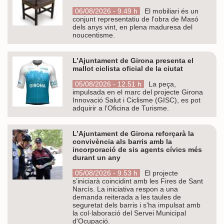
06/08/2026 - 9.49 h
El mobiliari és un
conjunt representatiu de l'obra de Masó
dels anys vint, en plena maduresa del
noucentisme.
L’Ajuntament de Girona presenta el
mallot ciclista oficial de la ciutat
05/08/2026 - 12.51 h
La peça,
impulsada en el marc del projecte Girona
Innovació Salut i Ciclisme (GISC), es pot
adquirir a l’Oficina de Turisme.
L’Ajuntament de Girona reforçarà la
convivència als barris amb la
incorporació de sis agents cívics més
durant un any
05/08/2026 - 9.53 h
El projecte
s’iniciarà coincidint amb les Fires de Sant
Narcís. La iniciativa respon a una
demanda reiterada a les taules de
seguretat dels barris i s'ha impulsat amb
la col·laboració del Servei Municipal
d'Ocupació.