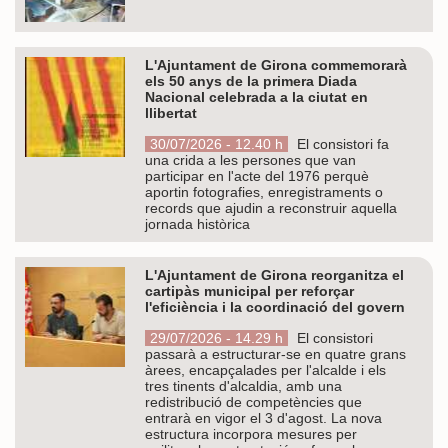
L'Ajuntament de Girona commemorarà
els 50 anys de la primera Diada
Nacional celebrada a la ciutat en
llibertat
30/07/2026 - 12.40 h
El consistori fa
una crida a les persones que van
participar en l'acte del 1976 perquè
aportin fotografies, enregistraments o
records que ajudin a reconstruir aquella
jornada històrica
L'Ajuntament de Girona reorganitza el
cartipàs municipal per reforçar
l'eficiència i la coordinació del govern
29/07/2026 - 14.29 h
El consistori
passarà a estructurar-se en quatre grans
àrees, encapçalades per l'alcalde i els
tres tinents d'alcaldia, amb una
redistribució de competències que
entrarà en vigor el 3 d'agost. La nova
estructura incorpora mesures per