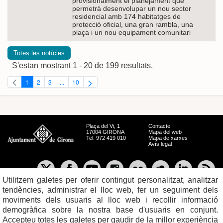
provisionalment el planejament que
permetrà desenvolupar un nou sector
residencial amb 174 habitatges de
protecció oficial, una gran rambla, una
plaça i un nou equipament comunitari
Totes les notícies
S'estan mostrant 1 - 20 de 199 resultats.
1
2
3
...
10
Pàgina
Pàgina
Pàgina
Pàgines intermèdies Utilitzeu TAB per navegar.
Pàgina
Plaça del Vi, 1
Contacte
17004 GIRONA
Mapa del web
Tel. 972 419 010
Mapa de xarxes
Avís legal
Utilitzem galetes per oferir contingut personalitzat, analitzar
tendències, administrar el lloc web, fer un seguiment dels
moviments dels usuaris al lloc web i recollir informació
demogràfica sobre la nostra base d'usuaris en conjunt.
Accepteu totes les galetes per gaudir de la millor experiència