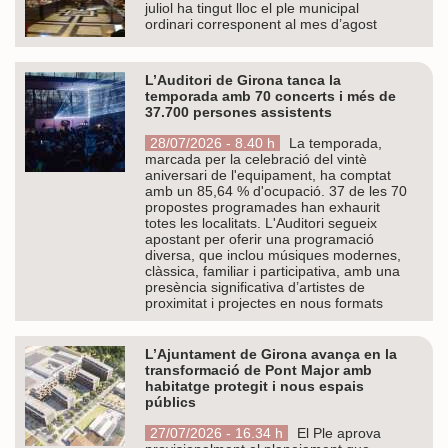
juliol ha tingut lloc el ple municipal
ordinari corresponent al mes d’agost
L’Auditori de Girona tanca la
temporada amb 70 concerts i més de
37.700 persones assistents
28/07/2026 - 8.40 h
La temporada,
marcada per la celebració del vintè
aniversari de l'equipament, ha comptat
amb un 85,64 % d'ocupació. 37 de les 70
propostes programades han exhaurit
totes les localitats. L'Auditori segueix
apostant per oferir una programació
diversa, que inclou músiques modernes,
clàssica, familiar i participativa, amb una
presència significativa d’artistes de
proximitat i projectes en nous formats
L’Ajuntament de Girona avança en la
transformació de Pont Major amb
habitatge protegit i nous espais
públics
27/07/2026 - 16.34 h
El Ple aprova