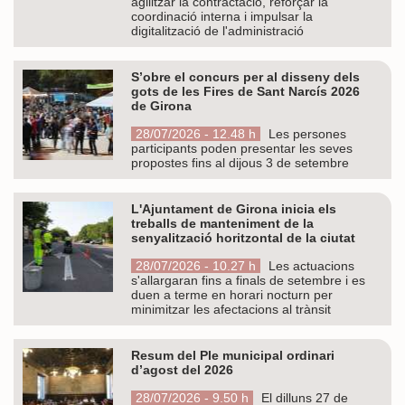
agilitzar la contractació, reforçar la
coordinació interna i impulsar la
digitalització de l'administració
S’obre el concurs per al disseny dels
gots de les Fires de Sant Narcís 2026
de Girona
28/07/2026 - 12.48 h
Les persones
participants poden presentar les seves
propostes fins al dijous 3 de setembre
L'Ajuntament de Girona inicia els
treballs de manteniment de la
senyalització horitzontal de la ciutat
28/07/2026 - 10.27 h
Les actuacions
s'allargaran fins a finals de setembre i es
duen a terme en horari nocturn per
minimitzar les afectacions al trànsit
Resum del Ple municipal ordinari
d’agost del 2026
28/07/2026 - 9.50 h
El dilluns 27 de