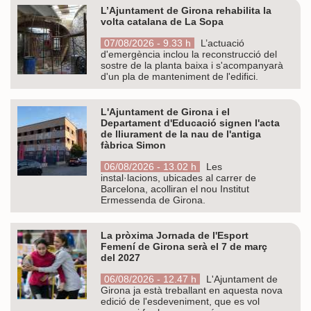
L’Ajuntament de Girona rehabilita la
volta catalana de La Sopa
07/08/2026 - 9.33 h
L’actuació
d'emergència inclou la reconstrucció del
sostre de la planta baixa i s'acompanyarà
d'un pla de manteniment de l'edifici.
L'Ajuntament de Girona i el
Departament d'Educació signen l'acta
de lliurament de la nau de l'antiga
fàbrica Simon
06/08/2026 - 13.02 h
Les
instal·lacions, ubicades al carrer de
Barcelona, acolliran el nou Institut
Ermessenda de Girona.
La pròxima Jornada de l'Esport
Femení de Girona serà el 7 de març
del 2027
06/08/2026 - 12.47 h
L'Ajuntament de
Girona ja està treballant en aquesta nova
edició de l'esdeveniment, que es vol