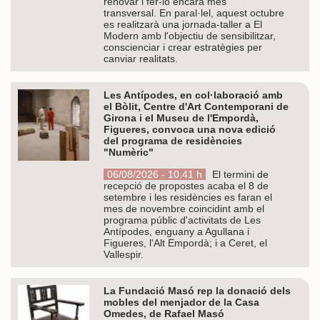
renovar i fer-lo encara més
transversal. En paral·lel, aquest octubre
es realitzarà una jornada-taller a El
Modern amb l'objectiu de sensibilitzar,
conscienciar i crear estratègies per
canviar realitats.
Les Antípodes, en col·laboració amb
el Bòlit, Centre d'Art Contemporani de
Girona i el Museu de l'Empordà,
Figueres, convoca una nova edició
del programa de residències
"Numèric"
06/08/2026 - 10.41 h
El termini de
recepció de propostes acaba el 8 de
setembre i les residències es faran el
mes de novembre coincidint amb el
programa públic d'activitats de Les
Antípodes, enguany a Agullana i
Figueres, l'Alt Empordà; i a Ceret, el
Vallespir.
La Fundació Masó rep la donació dels
mobles del menjador de la Casa
Omedes, de Rafael Masó