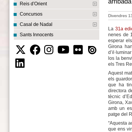
arribada 
Reis d'Orient
Concursos
Divendres 13
Casal de Nadal
La
31a edic
nenes de 1
Sants Innocents
esperar el
Girona han
d’il·luminar
los la benv
els Tres Re
Aquest matí
els guardon
que ha tin
directora 
tècnic d’E
Girona, Xav
amb un esp
patge del R
“Aquesta ac
que ens vin