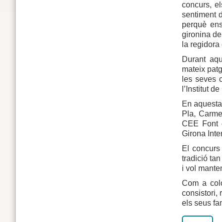
concurs, el
sentiment d
perquè ens
gironina de
la regidora
Durant aqu
mateix patg
les seves 
l’Institut 
En aquesta e
Pla, Carme
CEE Font d
Girona Inte
El concurs 
tradició ta
i vol mante
Com a colo
consistori,
els seus fam