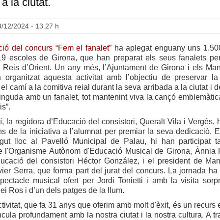
a la ciutat.
/12/2024 - 13.27 h
ió del concurs “Fem el fanalet”
ha aplegat enguany uns 1.50
9 escoles de Girona, que han preparat els seus fanalets pe
s Reis d’Orient. Un any més, l’Ajuntament de Girona i els Ma
 organitzat aquesta activitat amb l’objectiu de preservar la 
 el camí a la comitiva reial durant la seva arribada a la ciutat i 
inguda amb un fanalet, tot mantenint viva la cançó emblemàtic
is”.
, la regidora d’Educació del consistori, Queralt Vila i Vergés, h
s de la iniciativa a l’alumnat per premiar la seva dedicació. En
gut lloc al Pavelló Municipal de Palau, hi han participat 
de l'Organisme Autònom d'Educació Musical de Girona, Ànnia 
ducació del consistori Héctor González, i el president de Ma
ier Serra, que forma part del jurat del concurs. La jornada ha
ectacle musical ofert per Jordi Tonietti i amb la visita sorp
ei Ros i d’un dels patges de la llum.
tivitat, que fa 31 anys que oferim amb molt d'èxit, és un recurs
cula profundament amb la nostra ciutat i la nostra cultura. A tr