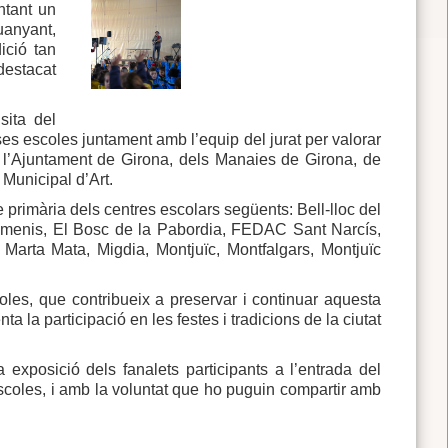
ntant un
guanyant,
ició tan
destacat
sita del
ses escoles juntament amb l’equip del jurat per valorar
e l’Ajuntament de Girona, dels Manaies de Girona, de
 Municipal d’Art.
de primària dels centres escolars següents: Bell-lloc del
imenis, El Bosc de la Pabordia, FEDAC Sant Narcís,
Marta Mata, Migdia, Montjuïc, Montfalgars, Montjuïc
oles, que contribueix a preservar i continuar aquesta
 la participació en les festes i tradicions de la ciutat
exposició dels fanalets participants a l’entrada del
es escoles, i amb la voluntat que ho puguin compartir amb