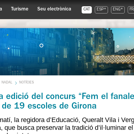
a
Turisme
Seu electrònica
CAT
ESP*
ENG*
FR
NADAL
NOTÍCIES
 edició del concurs “Fem el fanal
 de 19 escoles de Girona
atí, la regidora d’Educació, Queralt Vila i Verg
va, que busca preservar la tradició d’il·luminar 