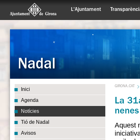
L'Ajuntament
Transparènci
Nadal
GIRONA.CAT
Inici
La 31a
Agenda
nenes
Notícies
Tió de Nadal
Aquest m
iniciati
Avisos