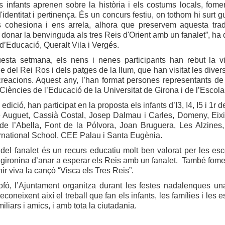
s infants aprenen sobre la història i els costums locals, fome
'identitat i pertinença. És un concurs festiu, on tothom hi surt 
 cohesiona i ens arrela, alhora que preservem aquesta trad
 donar la benvinguda als tres Reis d'Orient amb un fanalet”, ha 
 d’Educació, Queralt Vila i Vergés.
esta setmana, els nens i nenes participants han rebut la vi
e del Rei Ros i dels patges de la llum, que han visitat les diver
creacions. Aquest any, l’han format persones representants d
de Ciències de l’Educació de la Universitat de Girona i de l’Escola
dició, han participat en la proposta els infants d’I3, I4, I5 i 1r 
 Auguet, Cassià Costal, Josep Dalmau i Carles, Domeny, Eix
e l’Abella, Font de la Pólvora, Joan Bruguera, Les Alzines, 
rnational School, CEE Palau i Santa Eugènia.
del fanalet és un recurs educatiu molt ben valorat per les esc
n gironina d’anar a esperar els Reis amb un fanalet. També fomenta
nir viva la cançó “Visca els Tres Reis”.
fó, l’Ajuntament organitza durant les festes nadalenques una 
 reconeixent així el treball que fan els infants, les famílies i l
iliars i amics, i amb tota la ciutadania.