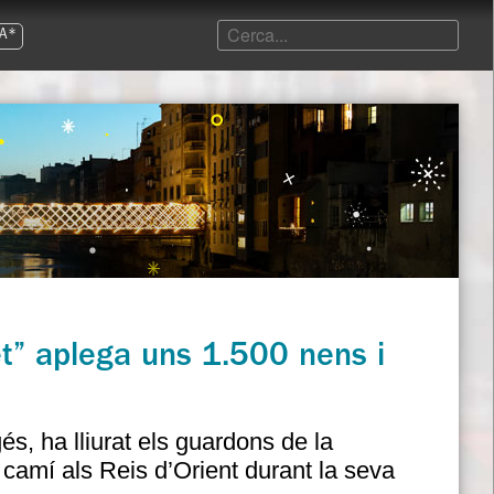
A*
et” aplega uns 1.500 nens i
és, ha lliurat els guardons de la
el camí als Reis d’Orient durant la seva