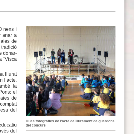
0 nens i
r anar a
naies de
tradició
de donar-
a “Visca
a lliurat
 l’acte,
també la
Pons; el
naies de
 comptat
resa del
Dues fotografies de l’acte de lliurament de guardons
 educatiu
del concurs
avés del