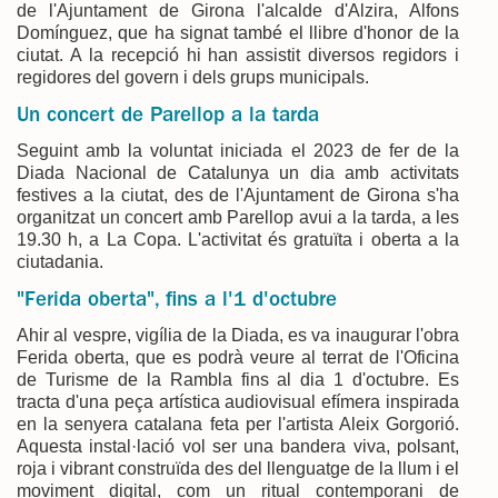
de l'Ajuntament de Girona l'alcalde d'Alzira, Alfons
Domínguez, que ha signat també el llibre d'honor de la
ciutat. A la recepció hi han assistit diversos regidors i
regidores del govern i dels grups municipals.
Un concert de Parellop a la tarda
Seguint amb la voluntat iniciada el 2023 de fer de la
Diada Nacional de Catalunya un dia amb activitats
festives a la ciutat, des de l'Ajuntament de Girona s'ha
organitzat un concert amb Parellop avui a la tarda, a les
19.30 h, a La Copa. L'activitat és gratuïta i oberta a la
ciutadania.
"Ferida oberta", fins a l'1 d'octubre
Ahir al vespre, vigília de la Diada, es va inaugurar l'obra
Ferida oberta, que es podrà veure al terrat de l'Oficina
de Turisme de la Rambla fins al dia 1 d'octubre. Es
tracta d'una peça artística audiovisual efímera inspirada
en la senyera catalana feta per l'artista Aleix Gorgorió.
Aquesta instal·lació vol ser una bandera viva, polsant,
roja i vibrant construïda des del llenguatge de la llum i el
moviment digital, com un ritual contemporani de