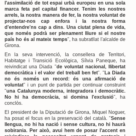
l'assimilació de tot espai urbà europeu en una sola
marca feta pel capital financer. Tenim les nostres
arrels, la nostra manera de fer, la nostra voluntat de
projectar-nos cap enfora i la nostra forma
d'entendre'ns cap a dins. Una ciutat plena de vida,
que només podrà ser plenament lliure si el nostre
país ho és al mateix temps
", ha subratllat l'alcalde de
Girona.
En la seva intervenció, la consellera de Territori,
Habitatge i Transició Ecològica, Sílvia Paneque, ha
reivindicat una Diada "
de voluntat nacional, llibertat
democràtica i el valor del treball ben fet
". "
La Diada
no és només un record: és una afirmació de
voluntat
" i un punt de partida per continuar construint
"
una Catalunya moderna, integradora i democràtic.
No hi ha democràcia, si domina l'exclusió
", ha
conclòs.
El president de la Diputació de Girona, Miquel Noguer,
ha posat el focus en la preservació del català. "
Sense
llengua, no hi ha nació i sense cultura, no hi haurà
sobirania. Per això, avui hem de posar l'accent en