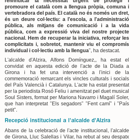
reivindicar la necessitat urgent de protegir i
promoure el català com a llengua pròpia, comuna i
vertebradora del país. El català no és només un dret,
és un deure col·lectiu: a l'escola, a l'administració
pública, als mitjans de comunicació i a la vida
pública, com a expressió viva del nostre projecte
nacional. Hem de recuperar la iniciativa, reforçar les
complicitats i, sobretot, mantenir viu el compromís
individual i col·lectiu amb la llengua
", ha destacat.
L'alcalde d'Alzira, Alfons Domínguez,, ha estat el
convidat en aquesta edició de l'acte de la Diada a
Girona i ha fet una intervenció a l'inici de la
commemoració remarcant els vincles culturals i socials
del País Valencià i Catalunya. L'acte ha estat presentat
per la periodista Rosó Feliu i amenitzat pel duet musical
Soul Sisters, format per Mariona Navarro i Magalí Soler,
que han interpretat "Els segadors" "Fent camí" i "País
petit".
Recepció institucional a l'alcalde d'Alzira
Abans de la celebració de l'acte institucional, l'alcalde
de Girona, Lluc Salellas i Vilar, ha rebut al seu despatx