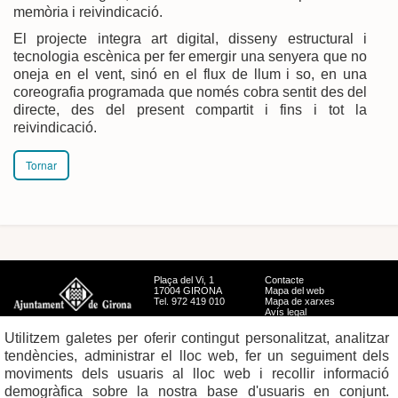
memòria i reivindicació.
El projecte integra art digital, disseny estructural i
tecnologia escènica per fer emergir una senyera que no
oneja en el vent, sinó en el flux de llum i so, en una
coreografia programada que només cobra sentit des del
directe, des del present compartit i fins i tot la
reivindicació.
Tornar
Plaça del Vi, 1
Contacte
17004 GIRONA
Mapa del web
Tel. 972 419 010
Mapa de xarxes
Avís legal
Utilitzem galetes per oferir contingut personalitzat, analitzar
tendències, administrar el lloc web, fer un seguiment dels
moviments dels usuaris al lloc web i recollir informació
demogràfica sobre la nostra base d'usuaris en conjunt.