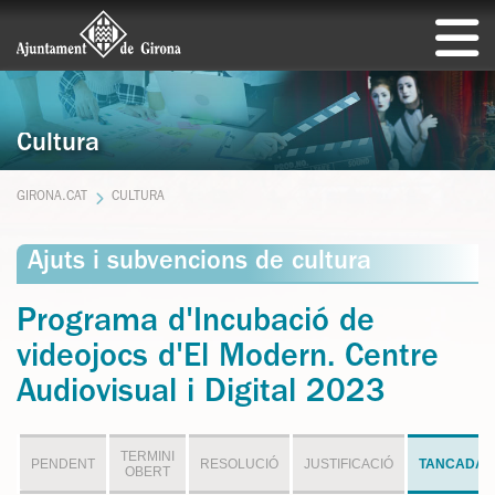
Cultura
GIRONA.CAT
CULTURA
Ajuts i subvencions de cultura
Programa d'Incubació de
videojocs d'El Modern. Centre
Audiovisual i Digital 2023
TERMINI
PENDENT
RESOLUCIÓ
JUSTIFICACIÓ
TANCADA
OBERT