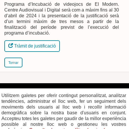
Programa d’Incubació de videojocs de El Modern.
Centre Audiovisual i Digital serà com a màxim fins al 30
d’abril de 2024 i la presentació de la justificació serà
d’un termini màxim de tres mesos a partir de la
finalització del període previst de l’execució del
programa d’incubació.
Tràmit de justificació
Tornar
Plaça del Vi, 1
Contacte
17004 GIRONA
Mapa del web
Utilitzem galetes per oferir contingut personalitzat, analitzar
Tel. 972 419 010
Mapa de xarxes
Avís legal
tendències, administrar el lloc web, fer un seguiment dels
moviments dels usuaris al lloc web i recollir informació
demogràfica sobre la nostra base d'usuaris en conjunt.
Accepteu totes les galetes per gaudir de la millor experiència
possible al nostre lloc web o gestioneu les vostres