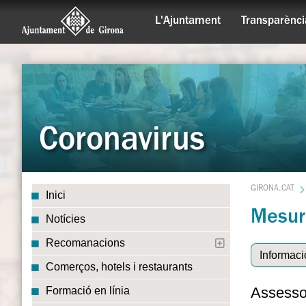
L'Ajuntament
Transparènci
Coronavirus
GIRONA.CAT
Inici
Mesur
Notícies
Recomanacions
Informaci
Comerços, hotels i restaurants
Assesso
Formació en línia