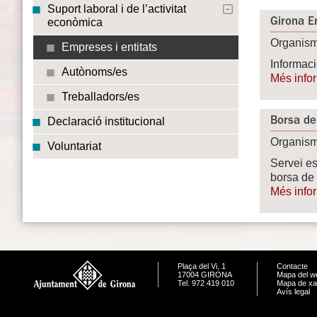
Suport laboral i de l’activitat
Girona 
econòmica
Organism
Empreses i entitats
Informaci
Autònoms/es
Més info
Treballadors/es
Borsa de
Declaració institucional
Organism
Voluntariat
Servei es
borsa de 
Més info
Plaça del Vi, 1
Contacte
17004 GIRONA
Mapa del w
Tel. 972 419 010
Mapa de xa
Avís legal