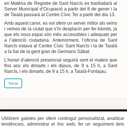
en Matèria de Registre de Sant Narcís es traslladarà al
Servei Municipal d’Ocupació a partir del 8 de gener i la
de Taialà passarà al Centre Cívic Ter a partir del dia 13.
Amb aquest canvi, es vol oferir un servei millor als veïns
i veïnes de la ciutat que s’hi desplacin per fer tràmits, ja
que els nous espai són més accessibles i adequats per
a l’atenció ciutadana. Anteriorment, l’oficina de Sant
Narcís estava al Centre Cívic Sant Narcís i la de Taialà
a la llar de la gent gran de Germans Sàbat.
L’horari d’atenció presencial seguirà sent el mateix que
fins ara: els dimarts i els dijous, de 9 a 15 h, a Sant
Narcís, i els dimarts, de 9 a 15 h, a Taialà-Fontajau.
Tornar
Plaça del Vi, 1
Contacte
Utilitzem galetes per oferir contingut personalitzat, analitzar
17004 GIRONA
Mapa del web
Tel. 972 419 010
Mapa de xarxes
tendències, administrar el lloc web, fer un seguiment dels
Avís legal