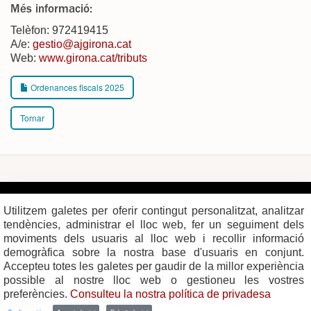
Més informació:
Telèfon: 972419415
A/e:
gestio@ajgirona.cat
Web:
www.girona.cat/tributs
Ordenances fiscals 2025
Tornar
Plaça del Vi, 1
Contacte
17004 GIRONA
Mapa del web
Utilitzem galetes per oferir contingut personalitzat, analitzar
Tel. 972 419 010
Mapa de xarxes
Avís legal
tendències, administrar el lloc web, fer un seguiment dels
moviments dels usuaris al lloc web i recollir informació
demogràfica sobre la nostra base d'usuaris en conjunt.
Accepteu totes les galetes per gaudir de la millor experiència
possible al nostre lloc web o gestioneu les vostres
preferències.
Consulteu la nostra política de privadesa