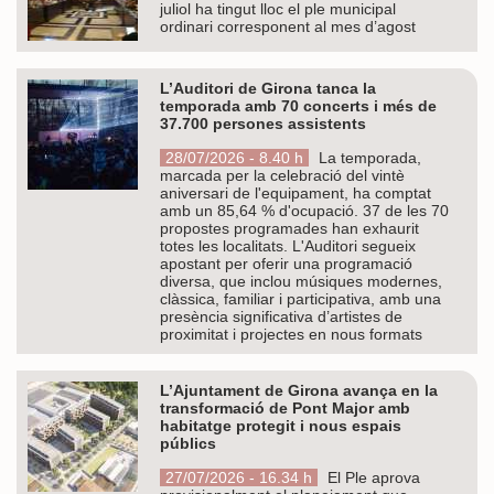
juliol ha tingut lloc el ple municipal
ordinari corresponent al mes d’agost
L’Auditori de Girona tanca la
temporada amb 70 concerts i més de
37.700 persones assistents
28/07/2026 - 8.40 h
La temporada,
marcada per la celebració del vintè
aniversari de l'equipament, ha comptat
amb un 85,64 % d'ocupació. 37 de les 70
propostes programades han exhaurit
totes les localitats. L'Auditori segueix
apostant per oferir una programació
diversa, que inclou músiques modernes,
clàssica, familiar i participativa, amb una
presència significativa d’artistes de
proximitat i projectes en nous formats
L’Ajuntament de Girona avança en la
transformació de Pont Major amb
habitatge protegit i nous espais
públics
27/07/2026 - 16.34 h
El Ple aprova