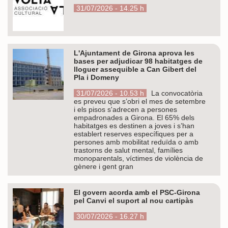
31/07/2026 - 14.25 h
L'Ajuntament de Girona aprova les
bases per adjudicar 98 habitatges de
lloguer assequible a Can Gibert del
Pla i Domeny
31/07/2026 - 10.53 h
La convocatòria
es preveu que s’obri el mes de setembre
i els pisos s'adrecen a persones
empadronades a Girona. El 65% dels
habitatges es destinen a joves i s’han
establert reserves específiques per a
persones amb mobilitat reduïda o amb
trastorns de salut mental, famílies
monoparentals, víctimes de violència de
gènere i gent gran
El govern acorda amb el PSC-Girona
pel Canvi el suport al nou cartipàs
30/07/2026 - 16.27 h