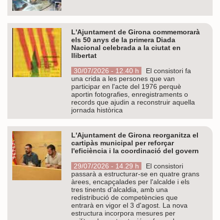
L'Ajuntament de Girona commemorarà
els 50 anys de la primera Diada
Nacional celebrada a la ciutat en
llibertat
30/07/2026 - 12.40 h
El consistori fa
una crida a les persones que van
participar en l'acte del 1976 perquè
aportin fotografies, enregistraments o
records que ajudin a reconstruir aquella
jornada històrica
L'Ajuntament de Girona reorganitza el
cartipàs municipal per reforçar
l'eficiència i la coordinació del govern
29/07/2026 - 14.29 h
El consistori
passarà a estructurar-se en quatre grans
àrees, encapçalades per l'alcalde i els
tres tinents d'alcaldia, amb una
redistribució de competències que
entrarà en vigor el 3 d'agost. La nova
estructura incorpora mesures per