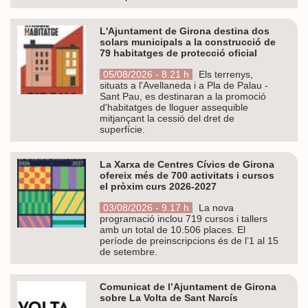
L'Ajuntament de Girona destina dos
solars municipals a la construcció de
79 habitatges de protecció oficial
05/08/2026 - 8.21 h
Els terrenys,
situats a l'Avellaneda i a Pla de Palau -
Sant Pau, es destinaran a la promoció
d'habitatges de lloguer assequible
mitjançant la cessió del dret de
superfície.
La Xarxa de Centres Cívics de Girona
ofereix més de 700 activitats i cursos
el pròxim curs 2026-2027
03/08/2026 - 9.17 h
La nova
programació inclou 719 cursos i tallers
amb un total de 10.506 places. El
període de preinscripcions és de l’1 al 15
de setembre.
Comunicat de l’Ajuntament de Girona
sobre La Volta de Sant Narcís