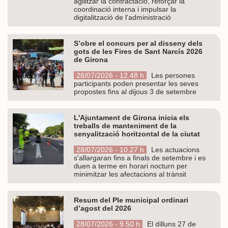
agilitzar la contractació, reforçar la
coordinació interna i impulsar la
digitalització de l'administració
S’obre el concurs per al disseny dels
gots de les Fires de Sant Narcís 2026
de Girona
28/07/2026 - 12.48 h
Les persones
participants poden presentar les seves
propostes fins al dijous 3 de setembre
L'Ajuntament de Girona inicia els
treballs de manteniment de la
senyalització horitzontal de la ciutat
28/07/2026 - 10.27 h
Les actuacions
s'allargaran fins a finals de setembre i es
duen a terme en horari nocturn per
minimitzar les afectacions al trànsit
Resum del Ple municipal ordinari
d’agost del 2026
28/07/2026 - 9.50 h
El dilluns 27 de