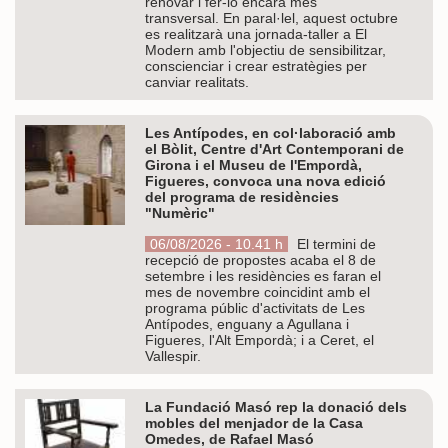
renovar i fer-lo encara més
transversal. En paral·lel, aquest octubre
es realitzarà una jornada-taller a El
Modern amb l'objectiu de sensibilitzar,
conscienciar i crear estratègies per
canviar realitats.
Les Antípodes, en col·laboració amb
el Bòlit, Centre d'Art Contemporani de
Girona i el Museu de l'Empordà,
Figueres, convoca una nova edició
del programa de residències
"Numèric"
06/08/2026 - 10.41 h
El termini de
recepció de propostes acaba el 8 de
setembre i les residències es faran el
mes de novembre coincidint amb el
programa públic d'activitats de Les
Antípodes, enguany a Agullana i
Figueres, l'Alt Empordà; i a Ceret, el
Vallespir.
La Fundació Masó rep la donació dels
mobles del menjador de la Casa
Omedes, de Rafael Masó