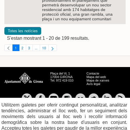
provisionalment el planejament que
permetrà desenvolupar un nou sector
residencial amb 174 habitatges de
protecció oficial, una gran rambla, una
plaça i un nou equipament comunitari
Totes les notícies
S'estan mostrant 1 - 20 de 199 resultats.
1
2
3
...
10
Pàgina
Pàgina
Pàgina
Pàgines intermèdies Utilitzeu TAB per navegar.
Pàgina
Plaça del Vi, 1
Contacte
17004 GIRONA
Mapa del web
Tel. 972 419 010
Mapa de xarxes
Avís legal
Utilitzem galetes per oferir contingut personalitzat, analitzar
tendències, administrar el lloc web, fer un seguiment dels
moviments dels usuaris al lloc web i recollir informació
demogràfica sobre la nostra base d'usuaris en conjunt.
Accepteu totes les galetes per gaudir de la millor experiència