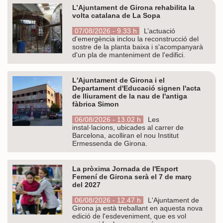
L’Ajuntament de Girona rehabilita la
volta catalana de La Sopa
07/08/2026 - 9.33 h
L’actuació
d'emergència inclou la reconstrucció del
sostre de la planta baixa i s'acompanyarà
d'un pla de manteniment de l'edifici.
L'Ajuntament de Girona i el
Departament d'Educació signen l'acta
de lliurament de la nau de l'antiga
fàbrica Simon
06/08/2026 - 13.02 h
Les
instal·lacions, ubicades al carrer de
Barcelona, acolliran el nou Institut
Ermessenda de Girona.
La pròxima Jornada de l'Esport
Femení de Girona serà el 7 de març
del 2027
06/08/2026 - 12.47 h
L'Ajuntament de
Girona ja està treballant en aquesta nova
edició de l'esdeveniment, que es vol