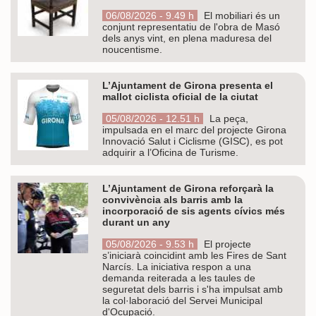
06/08/2026 - 9.49 h
El mobiliari és un
conjunt representatiu de l'obra de Masó
dels anys vint, en plena maduresa del
noucentisme.
L’Ajuntament de Girona presenta el
mallot ciclista oficial de la ciutat
05/08/2026 - 12.51 h
La peça,
impulsada en el marc del projecte Girona
Innovació Salut i Ciclisme (GISC), es pot
adquirir a l’Oficina de Turisme.
L’Ajuntament de Girona reforçarà la
convivència als barris amb la
incorporació de sis agents cívics més
durant un any
05/08/2026 - 9.53 h
El projecte
s’iniciarà coincidint amb les Fires de Sant
Narcís. La iniciativa respon a una
demanda reiterada a les taules de
seguretat dels barris i s'ha impulsat amb
la col·laboració del Servei Municipal
d'Ocupació.