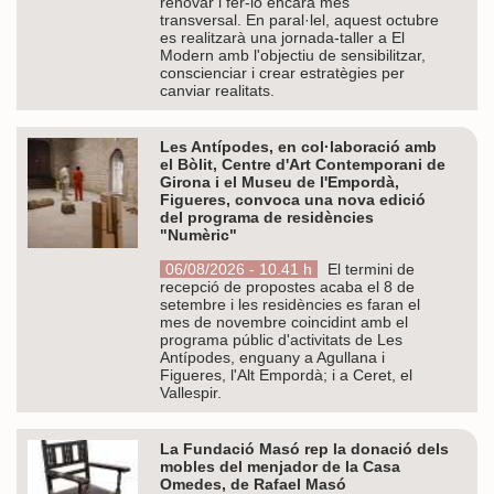
renovar i fer-lo encara més
transversal. En paral·lel, aquest octubre
es realitzarà una jornada-taller a El
Modern amb l'objectiu de sensibilitzar,
conscienciar i crear estratègies per
canviar realitats.
Les Antípodes, en col·laboració amb
el Bòlit, Centre d'Art Contemporani de
Girona i el Museu de l'Empordà,
Figueres, convoca una nova edició
del programa de residències
"Numèric"
06/08/2026 - 10.41 h
El termini de
recepció de propostes acaba el 8 de
setembre i les residències es faran el
mes de novembre coincidint amb el
programa públic d'activitats de Les
Antípodes, enguany a Agullana i
Figueres, l'Alt Empordà; i a Ceret, el
Vallespir.
La Fundació Masó rep la donació dels
mobles del menjador de la Casa
Omedes, de Rafael Masó