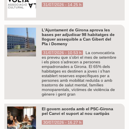
31/07/2026 - 14.25 h
L'Ajuntament de Girona aprova les
bases per adjudicar 98 habitatges de
lloguer assequible a Can Gibert del
Pla i Domeny
31/07/2026 - 10.53 h
La convocatòria
es preveu que s’obri el mes de setembre
i els pisos s'adrecen a persones
empadronades a Girona. El 65% dels
habitatges es destinen a joves i s’han
establert reserves específiques per a
persones amb mobilitat reduïda o amb
trastorns de salut mental, famílies
monoparentals, víctimes de violència de
gènere i gent gran
El govern acorda amb el PSC-Girona
pel Canvi el suport al nou cartipàs
30/07/2026 - 16.27 h