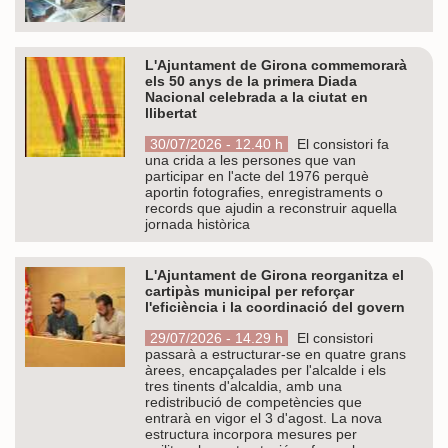
L'Ajuntament de Girona commemorarà
els 50 anys de la primera Diada
Nacional celebrada a la ciutat en
llibertat
30/07/2026 - 12.40 h
El consistori fa
una crida a les persones que van
participar en l'acte del 1976 perquè
aportin fotografies, enregistraments o
records que ajudin a reconstruir aquella
jornada històrica
L'Ajuntament de Girona reorganitza el
cartipàs municipal per reforçar
l'eficiència i la coordinació del govern
29/07/2026 - 14.29 h
El consistori
passarà a estructurar-se en quatre grans
àrees, encapçalades per l'alcalde i els
tres tinents d'alcaldia, amb una
redistribució de competències que
entrarà en vigor el 3 d'agost. La nova
estructura incorpora mesures per