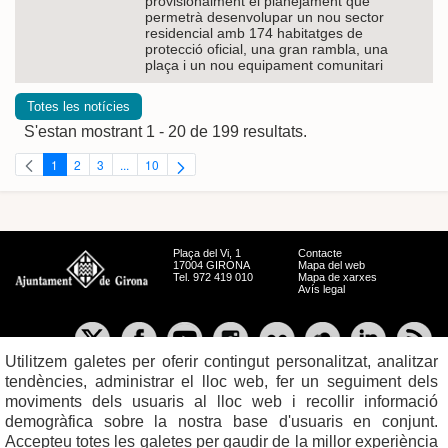
provisionalment el planejament que
permetrà desenvolupar un nou sector
residencial amb 174 habitatges de
protecció oficial, una gran rambla, una
plaça i un nou equipament comunitari
Totes les notícies
S'estan mostrant 1 - 20 de 199 resultats.
1
2
3
...
10
Pàgina
Pàgina
Pàgina
Pàgines intermèdies Utilitzeu TAB per navegar.
Pàgina
Plaça del Vi, 1
Contacte
17004 GIRONA
Mapa del web
Tel. 972 419 010
Mapa de xarxes
Avís legal
Utilitzem galetes per oferir contingut personalitzat, analitzar
tendències, administrar el lloc web, fer un seguiment dels
moviments dels usuaris al lloc web i recollir informació
demogràfica sobre la nostra base d'usuaris en conjunt.
Accepteu totes les galetes per gaudir de la millor experiència