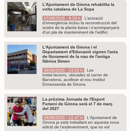
L’Ajuntament de Girona rehabilita la
volta catalana de La Sopa
07/08/2026 - 9.33 h
L’actuació
d'emergència inclou la reconstrucció del
sostre de la planta baixa i s'acompanyarà
d'un pla de manteniment de l'edifici.
L'Ajuntament de Girona i el
Departament d'Educació signen l'acta
de lliurament de la nau de l'antiga
fàbrica Simon
06/08/2026 - 13.02 h
Les
instal·lacions, ubicades al carrer de
Barcelona, acolliran el nou Institut
Ermessenda de Girona.
La pròxima Jornada de l'Esport
Femení de Girona serà el 7 de març
del 2027
06/08/2026 - 12.47 h
L'Ajuntament de
Girona ja està treballant en aquesta nova
edició de l'esdeveniment, que es vol