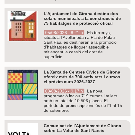
L'Ajuntament de Girona destina dos
solars municipals a la construcció de
79 habitatges de protecció oficial
05/08/2026 - 8.21 h
Els terrenys,
situats a l'Avellaneda i a Pla de Palau -
Sant Pau, es destinaran a la promoció
d'habitatges de lloguer assequible
mitjançant la cessió del dret de
superfície.
La Xarxa de Centres Cívics de Girona
ofereix més de 700 activitats i cursos
el pròxim curs 2026-2027
03/08/2026 - 9.17 h
La nova
programació inclou 719 cursos i tallers
amb un total de 10.506 places. El
període de preinscripcions és de l’1 al 15
de setembre.
Comunicat de l’Ajuntament de Girona
sobre La Volta de Sant Narcís