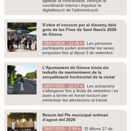
agilitzar la contractació, reforçar la
coordinació interna i impulsar la
digitalització de l'administració
S’obre el concurs per al disseny dels
gots de les Fires de Sant Narcís 2026
de Girona
28/07/2026 - 12.48 h
Les persones
participants poden presentar les seves
propostes fins al dijous 3 de setembre
L'Ajuntament de Girona inicia els
treballs de manteniment de la
senyalització horitzontal de la ciutat
28/07/2026 - 10.27 h
Les actuacions
s'allargaran fins a finals de setembre i es
duen a terme en horari nocturn per
minimitzar les afectacions al trànsit
Resum del Ple municipal ordinari
d’agost del 2026
28/07/2026 - 9.50 h
El dilluns 27 de