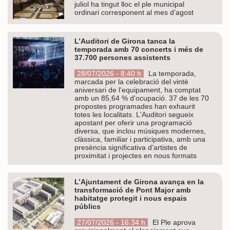
juliol ha tingut lloc el ple municipal
ordinari corresponent al mes d’agost
L’Auditori de Girona tanca la
temporada amb 70 concerts i més de
37.700 persones assistents
28/07/2026 - 8.40 h
La temporada,
marcada per la celebració del vintè
aniversari de l'equipament, ha comptat
amb un 85,64 % d'ocupació. 37 de les 70
propostes programades han exhaurit
totes les localitats. L'Auditori segueix
apostant per oferir una programació
diversa, que inclou músiques modernes,
clàssica, familiar i participativa, amb una
presència significativa d’artistes de
proximitat i projectes en nous formats
L’Ajuntament de Girona avança en la
transformació de Pont Major amb
habitatge protegit i nous espais
públics
27/07/2026 - 16.34 h
El Ple aprova