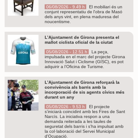
06/08/2026 - 9.49 h
El mobiliari és un
conjunt representatiu de l'obra de Masó
dels anys vint, en plena maduresa del
noucentisme.
L’Ajuntament de Girona presenta el
mallot ciclista oficial de la ciutat
05/08/2026 - 12.51 h
La peça,
impulsada en el marc del projecte Girona
Innovació Salut i Ciclisme (GISC), es pot
adquirir a l’Oficina de Turisme.
L’Ajuntament de Girona reforçarà la
convivència als barris amb la
incorporació de sis agents cívics més
durant un any
05/08/2026 - 9.53 h
El projecte
s’iniciarà coincidint amb les Fires de Sant
Narcís. La iniciativa respon a una
demanda reiterada a les taules de
seguretat dels barris i s'ha impulsat amb
la col·laboració del Servei Municipal
d'Ocupació.