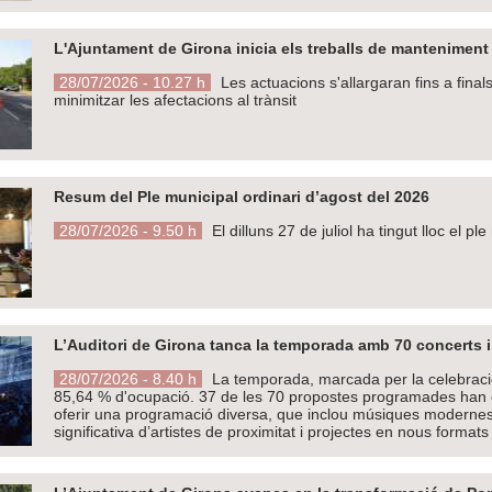
L'Ajuntament de Girona inicia els treballs de manteniment d
28/07/2026 - 10.27 h
Les actuacions s'allargaran fins a fina
minimitzar les afectacions al trànsit
Resum del Ple municipal ordinari d’agost del 2026
28/07/2026 - 9.50 h
El dilluns 27 de juliol ha tingut lloc el p
L’Auditori de Girona tanca la temporada amb 70 concerts 
28/07/2026 - 8.40 h
La temporada, marcada per la celebració
85,64 % d'ocupació. 37 de les 70 propostes programades han exh
oferir una programació diversa, que inclou músiques modernes, 
significativa d’artistes de proximitat i projectes en nous formats