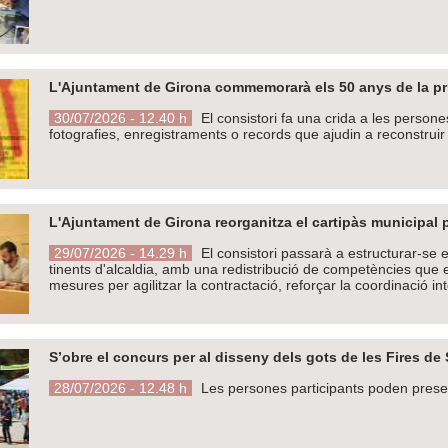
L'Ajuntament de Girona commemorarà els 50 anys de la prim
30/07/2026 - 12.40 h
El consistori fa una crida a les persone
fotografies, enregistraments o records que ajudin a reconstruir
L'Ajuntament de Girona reorganitza el cartipàs municipal pe
29/07/2026 - 14.29 h
El consistori passarà a estructurar-se e
tinents d'alcaldia, amb una redistribució de competències que e
mesures per agilitzar la contractació, reforçar la coordinació inte
S’obre el concurs per al disseny dels gots de les Fires de
28/07/2026 - 12.48 h
Les persones participants poden presen