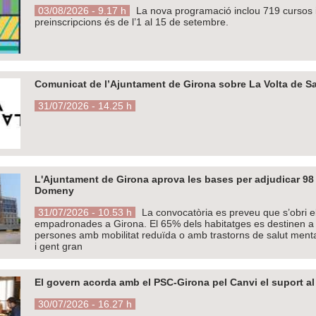
03/08/2026 - 9.17 h
La nova programació inclou 719 cursos i 
preinscripcions és de l’1 al 15 de setembre.
Comunicat de l’Ajuntament de Girona sobre La Volta de Sa
31/07/2026 - 14.25 h
L'Ajuntament de Girona aprova les bases per adjudicar 98 
Domeny
31/07/2026 - 10.53 h
La convocatòria es preveu que s’obri e
empadronades a Girona. El 65% dels habitatges es destinen a j
persones amb mobilitat reduïda o amb trastorns de salut menta
i gent gran
El govern acorda amb el PSC-Girona pel Canvi el suport al
30/07/2026 - 16.27 h