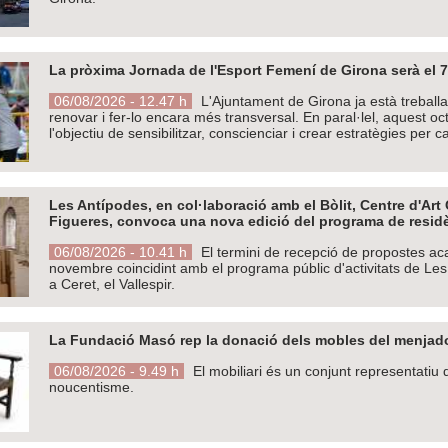
La pròxima Jornada de l'Esport Femení de Girona serà el 7
06/08/2026 - 12.47 h
L'Ajuntament de Girona ja està treball
renovar i fer-lo encara més transversal. En paral·lel, aquest o
l'objectiu de sensibilitzar, conscienciar i crear estratègies per ca
Les Antípodes, en col·laboració amb el Bòlit, Centre d'Ar
Figueres, convoca una nova edició del programa de resid
06/08/2026 - 10.41 h
El termini de recepció de propostes aca
novembre coincidint amb el programa públic d'activitats de Les
a Ceret, el Vallespir.
La Fundació Masó rep la donació dels mobles del menjad
06/08/2026 - 9.49 h
El mobiliari és un conjunt representatiu
noucentisme.