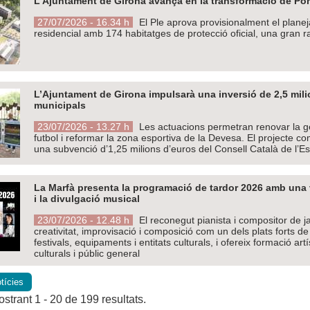
L’Ajuntament de Girona avança en la transformació de Pon
27/07/2026 - 16.34 h
El Ple aprova provisionalment el plan
residencial amb 174 habitatges de protecció oficial, una gran 
L’Ajuntament de Girona impulsarà una inversió de 2,5 mil
municipals
23/07/2026 - 13.27 h
Les actuacions permetran renovar la ge
futbol i reformar la zona esportiva de la Devesa. El projecte c
una subvenció d’1,25 milions d’euros del Consell Català de l’Es
La Marfà presenta la programació de tardor 2026 amb una vi
i la divulgació musical
23/07/2026 - 12.48 h
El reconegut pianista i compositor de 
creativitat, improvisació i composició com un dels plats forts 
festivals, equipaments i entitats culturals, i ofereix formació ar
culturals i públic general
tícies
strant 1 - 20 de 199 resultats.