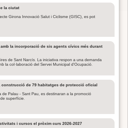
e la ciutat
cte Girona Innovació Salut i Ciclisme (GISC), es pot
s amb la incorporació de sis agents cívics més durant
 Fires de Sant Narcís. La iniciativa respon a una demanda
amb la col·laboració del Servei Municipal d'Ocupació.
 construcció de 79 habitatges de protecció oficial
Pla de Palau - Sant Pau, es destinaran a la promoció
 de superfície.
tivitats i cursos el pròxim curs 2026-2027