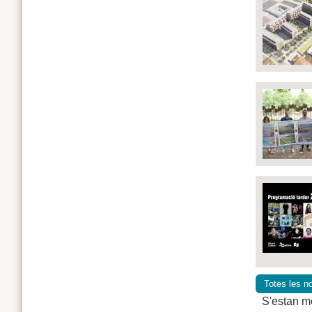
Totes les no
S'estan mo