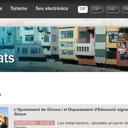
a
Turisme
Seu electrònica
CAT
ESP*
ENG*
FR
ats
s
L'Ajuntament de Girona i el Departament d'Educació signen 
Simon
06/08/2026 - 13.02 h
Les instal·lacions, ubicades al carrer d
Girona.