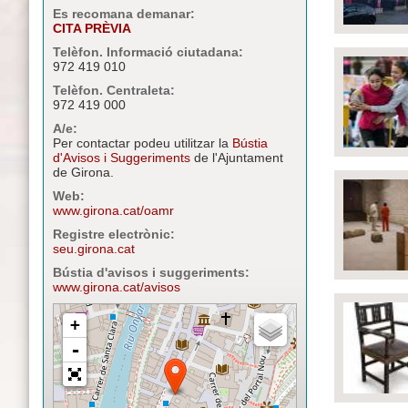
Es recomana demanar:
CITA PRÈVIA
Telèfon. Informació ciutadana:
972 419 010
Telèfon. Centraleta:
972 419 000
A/e:
Per contactar podeu utilitzar la
Bústia
d'Avisos i Suggeriments
de l'Ajuntament
de Girona.
Web:
www.girona.cat/oamr
Registre electrònic:
seu.girona.cat
Bústia d'avisos i suggeriments:
www.girona.cat/avisos