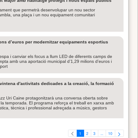
t Major amb habitatge protegit i nous espais públics
ejament que permetrà desenvolupar un nou sector
rambla, una plaça i un nou equipament comunitari
ions d’euros per modernitzar equipaments esportius
spa i canviar els focus a llum LED de diferents camps de
ompta amb una aportació municipal d’1,29 milions d’euros i
port
ntena d'activitats dedicades a la creació, la formació
jazz Uri Caine protagonitzarà una conversa oberta sobre
de la temporada. El programa reforça el treball en xarxa amb
tística, tècnica i professional adreçada a músics, gestors
1
2
3
...
10
Pàgina
Pàgina
Pàgina
Pàgines intermèdies U
Pàgina