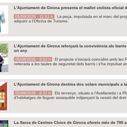
L’Ajuntament de Girona presenta el mallot ciclista oficial d
05/08/2026 - 12.51 h
La peça, impulsada en el marc del proje
adquirir a l’Oficina de Turisme.
L’Ajuntament de Girona reforçarà la convivència als barri
un any
05/08/2026 - 9.53 h
El projecte s’iniciarà coincidint amb les
reiterada a les taules de seguretat dels barris i s'ha impulsat 
L'Ajuntament de Girona destina dos solars municipals a la
05/08/2026 - 8.21 h
Els terrenys, situats a l'Avellaneda i a 
d'habitatges de lloguer assequible mitjançant la cessió del dret
La Xarxa de Centres Cívics de Girona ofereix més de 700 ac