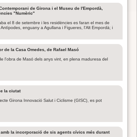
t Contemporani de Girona i el Museu de l'Empordà,
ències "Numèric"
ba el 8 de setembre i les residències es faran el mes de
 Antípodes, enguany a Agullana i Figueres, l'Alt Empordà; i
or de la Casa Omedes, de Rafael Masó
 de l'obra de Masó dels anys vint, en plena maduresa del
e la ciutat
cte Girona Innovació Salut i Ciclisme (GISC), es pot
s amb la incorporació de sis agents cívics més durant