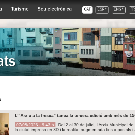
a
Turisme
Seu electrònica
CAT
ESP*
ENG*
FR
ats
s
L'"Arxiu a la fresca" tanca la tercera edició amb més de 15
07/08/2026 - 9.43 h
Del 2 al 30 de juliol, l'Arxiu Municipal 
la ciutat impresa en 3D i la realitat augmentada fins a postals i 