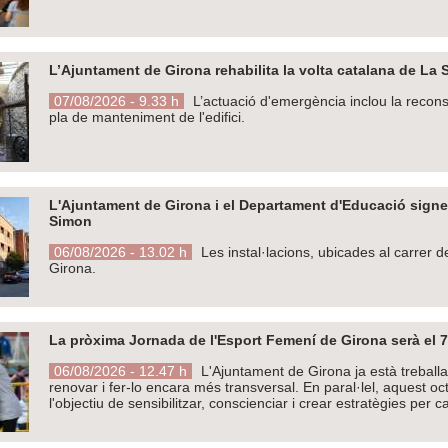
L’Ajuntament de Girona rehabilita la volta catalana de La
07/08/2026 - 9.33 h
L’actuació d'emergència inclou la recons
pla de manteniment de l'edifici.
L'Ajuntament de Girona i el Departament d'Educació signen 
Simon
06/08/2026 - 13.02 h
Les instal·lacions, ubicades al carrer d
Girona.
La pròxima Jornada de l'Esport Femení de Girona serà el 7
06/08/2026 - 12.47 h
L'Ajuntament de Girona ja està treball
renovar i fer-lo encara més transversal. En paral·lel, aquest o
l'objectiu de sensibilitzar, conscienciar i crear estratègies per ca