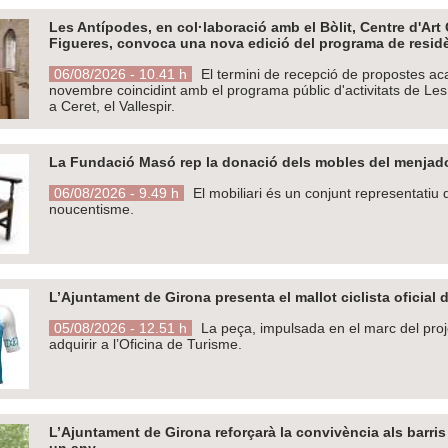
Les Antípodes, en col·laboració amb el Bòlit, Centre d'Ar
Figueres, convoca una nova edició del programa de resid
06/08/2026 - 10.41 h
El termini de recepció de propostes aca
novembre coincidint amb el programa públic d'activitats de Les
a Ceret, el Vallespir.
La Fundació Masó rep la donació dels mobles del menjad
06/08/2026 - 9.49 h
El mobiliari és un conjunt representatiu
noucentisme.
L’Ajuntament de Girona presenta el mallot ciclista oficial d
05/08/2026 - 12.51 h
La peça, impulsada en el marc del proje
adquirir a l’Oficina de Turisme.
L’Ajuntament de Girona reforçarà la convivència als barri
un any