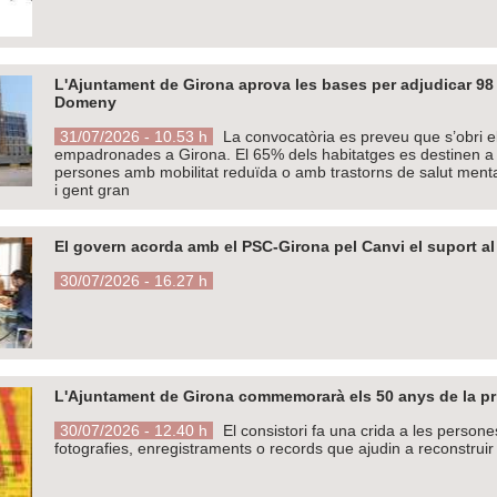
L'Ajuntament de Girona aprova les bases per adjudicar 98 
Domeny
31/07/2026 - 10.53 h
La convocatòria es preveu que s’obri e
empadronades a Girona. El 65% dels habitatges es destinen a j
persones amb mobilitat reduïda o amb trastorns de salut menta
i gent gran
El govern acorda amb el PSC-Girona pel Canvi el suport al
30/07/2026 - 16.27 h
L'Ajuntament de Girona commemorarà els 50 anys de la prim
30/07/2026 - 12.40 h
El consistori fa una crida a les persone
fotografies, enregistraments o records que ajudin a reconstruir