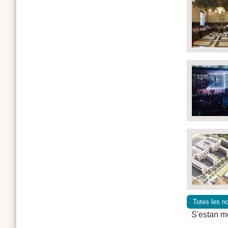
Totes les no
S'estan mo