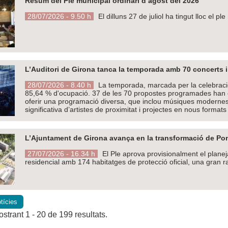
Resum del Ple municipal ordinari d’agost del 2026
28/07/2026 - 9.50 h
El dilluns 27 de juliol ha tingut lloc el p
L’Auditori de Girona tanca la temporada amb 70 concerts 
28/07/2026 - 8.40 h
La temporada, marcada per la celebració
85,64 % d'ocupació. 37 de les 70 propostes programades han exh
oferir una programació diversa, que inclou músiques modernes, 
significativa d’artistes de proximitat i projectes en nous formats
L’Ajuntament de Girona avança en la transformació de Pon
27/07/2026 - 16.34 h
El Ple aprova provisionalment el plan
residencial amb 174 habitatges de protecció oficial, una gran 
tícies
strant 1 - 20 de 199 resultats.