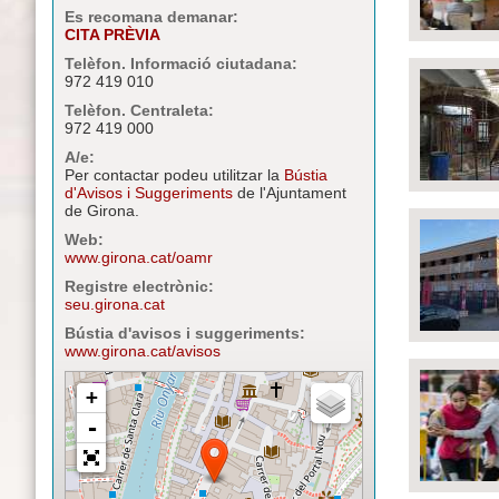
Es recomana demanar:
CITA PRÈVIA
Telèfon. Informació ciutadana:
972 419 010
Telèfon. Centraleta:
972 419 000
A/e:
Per contactar podeu utilitzar la
Bústia
d'Avisos i Suggeriments
de l'Ajuntament
de Girona.
Web:
www.girona.cat/oamr
Registre electrònic:
seu.girona.cat
Bústia d'avisos i suggeriments:
www.girona.cat/avisos