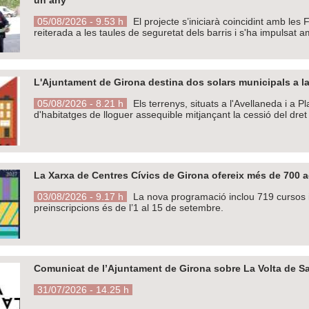
05/08/2026 - 9.53 h
El projecte s’iniciarà coincidint amb les
reiterada a les taules de seguretat dels barris i s'ha impulsat 
L'Ajuntament de Girona destina dos solars municipals a la
05/08/2026 - 8.21 h
Els terrenys, situats a l'Avellaneda i a 
d'habitatges de lloguer assequible mitjançant la cessió del dret
La Xarxa de Centres Cívics de Girona ofereix més de 700 ac
03/08/2026 - 9.17 h
La nova programació inclou 719 cursos i 
preinscripcions és de l’1 al 15 de setembre.
Comunicat de l’Ajuntament de Girona sobre La Volta de Sa
31/07/2026 - 14.25 h