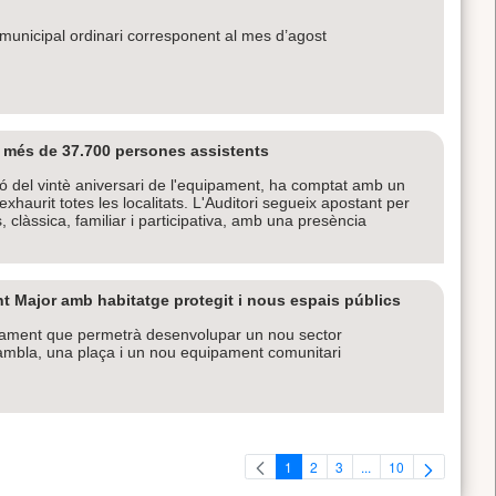
le municipal ordinari corresponent al mes d’agost
i més de 37.700 persones assistents
 del vintè aniversari de l'equipament, ha comptat amb un
aurit totes les localitats. L'Auditori segueix apostant per
clàssica, familiar i participativa, amb una presència
t Major amb habitatge protegit i nous espais públics
ejament que permetrà desenvolupar un nou sector
rambla, una plaça i un nou equipament comunitari
1
2
3
...
10
Pàgina
Pàgina
Pàgina
Pàgines intermèdies U
Pàgina