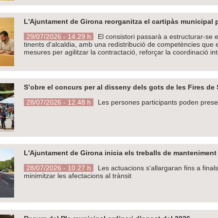
L'Ajuntament de Girona reorganitza el cartipàs municipal pe
29/07/2026 - 14.29 h
El consistori passarà a estructurar-se e
tinents d'alcaldia, amb una redistribució de competències que e
mesures per agilitzar la contractació, reforçar la coordinació inte
S’obre el concurs per al disseny dels gots de les Fires de
28/07/2026 - 12.48 h
Les persones participants poden presen
L'Ajuntament de Girona inicia els treballs de manteniment d
28/07/2026 - 10.27 h
Les actuacions s'allargaran fins a fina
minimitzar les afectacions al trànsit