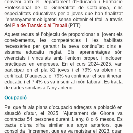
conveni amb el Departament d’Educació i Formació
Professional de la Generalitat de Catalunya, cinc
especialitats educatives per a joves que han finalitzat
l’ensenyament obligatori sense obtenir el títol, a través
del
Pla de Transició al Treball
(PTT).
Aquest recurs té l’objectiu de proporcionar al jovent els
coneixements, les competències i les habilitats
necessàries per garantir la seva continuïtat dins el
sistema educatiu reglat. Els aprenentatges són
vivencials i vinculats amb l'entorn proper, i inclouen
pràctiques en empreses. En el curs 2024-2025, van
participar en el pla 81 joves i el 79% va obtenir el
certificat. D’aquests, el 79% va continuar el seu itinerari
educatiu i el 7,4% es va inserir al món laboral. Es tracta
de dades similars a l’any anterior.
Ocupació
Pel que fa als plans d’ocupació adreçats a població en
situació d’atur, el 2025 l’Ajuntament de Girona va
contractar 54 persones durant 1 any, 8 o 6 mesos. Es
tracta d’una xifra similar als anys anteriors, que
consolida l’increment que es va registrar el 2023, quan