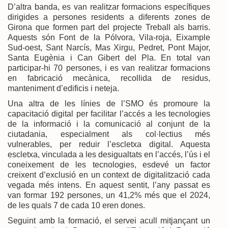
D’altra banda, es van realitzar formacions específiques
dirigides a persones residents a diferents zones de
Girona que formen part del projecte Treball als barris.
Aquests són Font de la Pólvora, Vila-roja, Eixample
Sud-oest, Sant Narcís, Mas Xirgu, Pedret, Pont Major,
Santa Eugènia i Can Gibert del Pla. En total van
participar-hi 70 persones, i es van realitzar formacions
en fabricació mecànica, recollida de residus,
manteniment d’edificis i neteja.
Una altra de les línies de l’SMO és promoure la
capacitació digital per facilitar l’accés a les tecnologies
de la informació i la comunicació al conjunt de la
ciutadania, especialment als col·lectius més
vulnerables, per reduir l’escletxa digital. Aquesta
escletxa, vinculada a les desigualtats en l’accés, l’ús i el
coneixement de les tecnologies, esdevé un factor
creixent d’exclusió en un context de digitalització cada
vegada més intens. En aquest sentit, l’any passat es
van formar 192 persones, un 41,2% més que el 2024,
de les quals 7 de cada 10 eren dones.
Seguint amb la formació, el servei acull mitjançant un