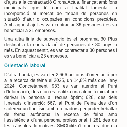
d’ajuts a la contractació Girona Actua, finançat amb fons
municipals, que té com a finalitat fomentar la
incorporació al mercat de treball de persones en
situació d’atur o ocupades en condicions precàries.
Amb aquest ajut es van contractar 36 persones i es va
beneficiar a 21 empreses.
Una altra línia de subvenció és el programa 30 Plus
destinat a la contractació de persones de 30 anys o
més. En aquest sentit, es van contractar a 30 persones i
es va beneficiar a 23 empreses.
Orientació laboral
D’altra banda, es van fer 2.666 accions d’orientació per
a la recerca de feina el 2025, un 14,8% més que l’any
2024. Concretament, 933 es van atendre al Punt
d’Informació, des d’on es realitza una atenció inicial per
derivar la persona al recurs òptim; 628, des dels
Itineraris d’inserció; 667, al Punt de Feina des d’on
s’ofereix un lloc físic amb ordinadors per poder treballar
de forma autònoma la recerca de feina amb
l’assistència d’una persona professional, i 281 des de
les càpsules formatives SMObilitza’t que es duen a