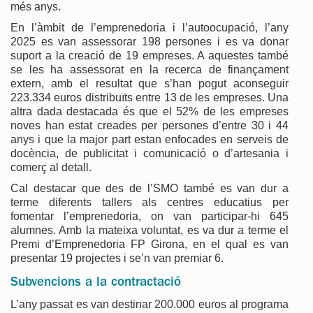
més anys.
En l’àmbit de l’emprenedoria i l’autoocupació, l’any
2025 es van assessorar 198 persones i es va donar
suport a la creació de 19 empreses. A aquestes també
se les ha assessorat en la recerca de finançament
extern, amb el resultat que s’han pogut aconseguir
223.334 euros distribuïts entre 13 de les empreses. Una
altra dada destacada és que el 52% de les empreses
noves han estat creades per persones d’entre 30 i 44
anys i que la major part estan enfocades en serveis de
docència, de publicitat i comunicació o d’artesania i
comerç al detall.
Cal destacar que des de l’SMO també es van dur a
terme diferents tallers als centres educatius per
fomentar l’emprenedoria, on van participar-hi 645
alumnes. Amb la mateixa voluntat, es va dur a terme el
Premi d’Emprenedoria FP Girona, en el qual es van
presentar 19 projectes i se’n van premiar 6.
Subvencions a la contractació
L’any passat es van destinar 200.000 euros al programa