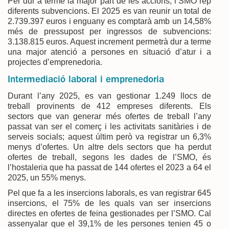
Per dur a terme la major part de les accions, l’SMO rep
diferents subvencions. El 2025 es van reunir un total de
2.739.397 euros i enguany es comptarà amb un 14,58%
més de pressupost per ingressos de subvencions:
3.138.815 euros. Aquest increment permetrà dur a terme
una major atenció a persones en situació d’atur i a
projectes d’emprenedoria.
Intermediació laboral i emprenedoria
Durant l’any 2025, es van gestionar 1.249 llocs de
treball provinents de 412 empreses diferents. Els
sectors que van generar més ofertes de treball l’any
passat van ser el comerç i les activitats sanitàries i de
serveis socials; aquest últim però va registrar un 6,3%
menys d’ofertes. Un altre dels sectors que ha perdut
ofertes de treball, segons les dades de l’SMO, és
l’hostaleria que ha passat de 144 ofertes el 2023 a 64 el
2025, un 55% menys.
Pel que fa a les insercions laborals, es van registrar 645
insercions, el 75% de les quals van ser insercions
directes en ofertes de feina gestionades per l’SMO. Cal
assenyalar que el 39,1% de les persones tenien 45 o