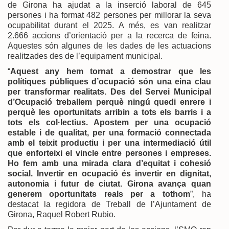
de Girona ha ajudat a la inserció laboral de 645
persones i ha format 482 persones per millorar la seva
ocupabilitat durant el 2025. A més, es van realitzar
2.666 accions d’orientació per a la recerca de feina.
Aquestes són algunes de les dades de les actuacions
realitzades des de l’equipament municipal.
“
Aquest any hem tornat a demostrar que les
polítiques públiques d’ocupació són una eina clau
per transformar realitats. Des del Servei Municipal
d’Ocupació treballem perquè ningú quedi enrere i
perquè les oportunitats arribin a tots els barris i a
tots els col·lectius. Apostem per una ocupació
estable i de qualitat, per una formació connectada
amb el teixit productiu i per una intermediació útil
que enforteixi el vincle entre persones i empreses.
Ho fem amb una mirada clara d’equitat i cohesió
social. Invertir en ocupació és invertir en dignitat,
autonomia i futur de ciutat. Girona avança quan
generem oportunitats reals per a tothom
”, ha
destacat la regidora de Treball de l’Ajuntament de
Girona, Raquel Robert Rubio.