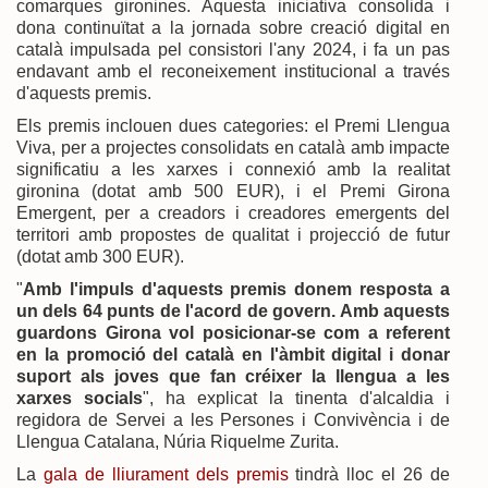
comarques gironines. Aquesta iniciativa consolida i
dona continuïtat a la jornada sobre creació digital en
català impulsada pel consistori l'any 2024, i fa un pas
endavant amb el reconeixement institucional a través
d'aquests premis.
Els premis inclouen dues categories: el Premi Llengua
Viva, per a projectes consolidats en català amb impacte
significatiu a les xarxes i connexió amb la realitat
gironina (dotat amb 500 EUR), i el Premi Girona
Emergent, per a creadors i creadores emergents del
territori amb propostes de qualitat i projecció de futur
(dotat amb 300 EUR).
"
Amb l'impuls d'aquests premis donem resposta a
un dels 64 punts de l'acord de govern. Amb aquests
guardons Girona vol posicionar-se com a referent
en la promoció del català en l'àmbit digital i donar
suport als joves que fan créixer la llengua a les
xarxes socials
", ha explicat la tinenta d'alcaldia i
regidora de Servei a les Persones i Convivència i de
Llengua Catalana, Núria Riquelme Zurita.
La
gala de lliurament dels premis
tindrà lloc el 26 de