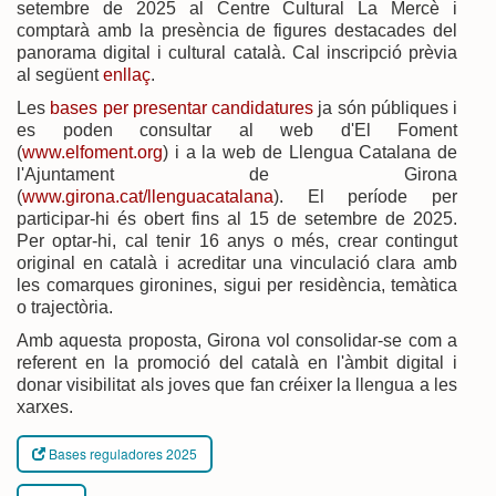
setembre de 2025 al Centre Cultural La Mercè i
comptarà amb la presència de figures destacades del
panorama digital i cultural català. Cal inscripció prèvia
al següent
enllaç
.
Les
bases per presentar candidatures
ja són públiques i
es poden consultar al web d'El Foment
(
www.elfoment.org
) i a la web de Llengua Catalana de
l'Ajuntament de Girona
(
www.girona.cat/llenguacatalana
). El període per
participar-hi és obert fins al 15 de setembre de 2025.
Per optar-hi, cal tenir 16 anys o més, crear contingut
original en català i acreditar una vinculació clara amb
les comarques gironines, sigui per residència, temàtica
o trajectòria.
Amb aquesta proposta, Girona vol consolidar-se com a
referent en la promoció del català en l'àmbit digital i
donar visibilitat als joves que fan créixer la llengua a les
xarxes.
Bases reguladores 2025