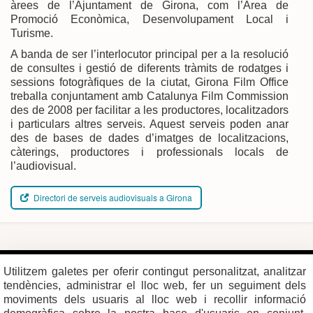
àrees de l’Ajuntament de Girona, com l’Àrea de
Promoció Econòmica, Desenvolupament Local i
Turisme.
A banda de ser l’interlocutor principal per a la resolució
de consultes i gestió de diferents tràmits de rodatges i
sessions fotogràfiques de la ciutat, Girona Film Office
treballa conjuntament amb Catalunya Film Commission
des de 2008 per facilitar a les productores, localitzadors
i particulars altres serveis. Aquest serveis poden anar
des de bases de dades d’imatges de localitzacions,
càterings, productores i professionals locals de
l’audiovisual.
Directori de serveis audiovisuals a Girona
Plaça del Vi, 1
Contacte
Utilitzem galetes per oferir contingut personalitzat, analitzar
17004 GIRONA
Mapa del web
Tel. 972 419 010
Mapa de xarxes
tendències, administrar el lloc web, fer un seguiment dels
Avís legal
moviments dels usuaris al lloc web i recollir informació