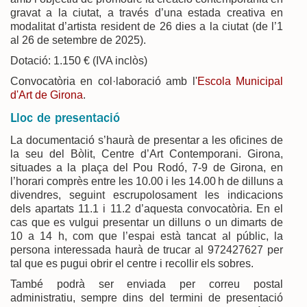
gravat a la ciutat, a través d’una estada creativa en
modalitat d’artista resident de 26 dies a la ciutat (de l’1
al 26 de setembre de 2025).
Dotació: 1.150 € (IVA inclòs)
Convocatòria en col·laboració amb l'
Escola Municipal
d'Art de Girona
.
Lloc de presentació
La documentació s’haurà de presentar a les oficines de
la seu del Bòlit, Centre d’Art Contemporani. Girona,
situades a la plaça del Pou Rodó, 7-9 de Girona, en
l’horari comprès entre les 10.00 i les 14.00 h de dilluns a
divendres, seguint escrupolosament les indicacions
dels apartats 11.1 i 11.2 d’aquesta convocatòria. En el
cas que es vulgui presentar un dilluns o un dimarts de
10 a 14 h, com que l’espai està tancat al públic, la
persona interessada haurà de trucar al 972427627 per
tal que es pugui obrir el centre i recollir els sobres.
També podrà ser enviada per correu postal
administratiu, sempre dins del termini de presentació