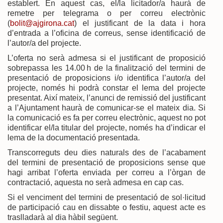
establert. En aquest cas, el/la licitador/a haurà de
remetre per telegrama o per correu electrònic
(
bolit@ajgirona.cat
) el justificant de la data i hora
d’entrada a l’oficina de correus, sense identificació de
l’autor/a del projecte.
L’oferta no serà admesa si el justificant de proposició
sobrepassa les 14.00 h de la finalització del termini de
presentació de proposicions i/o identifica l’autor/a del
projecte, només hi podrà constar el lema del projecte
presentat. Així mateix, l’anunci de remissió del justificant
a l’Ajuntament haurà de comunicar-se el mateix dia. Si
la comunicació es fa per correu electrònic, aquest no pot
identificar el/la titular del projecte, només ha d’indicar el
lema de la documentació presentada.
Transcorreguts deu dies naturals des de l’acabament
del termini de presentació de proposicions sense que
hagi arribat l’oferta enviada per correu a l’òrgan de
contractació, aquesta no serà admesa en cap cas.
Si el venciment del termini de presentació de sol·licitud
de participació cau en dissabte o festiu, aquest acte es
traslladarà al dia hàbil següent.