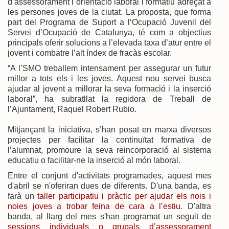
d’assessorament i orientació laboral i formatiu adreçat a
les persones joves de la ciutat. La proposta, que forma
part del Programa de Suport a l‘Ocupació Juvenil del
Servei d’Ocupació de Catalunya, té com a objectius
principals oferir solucions a l’elevada taxa d’atur entre el
jovent i combatre l’alt índex de fracàs escolar.
“A l’SMO treballem intensament per assegurar un futur
millor a tots els i les joves. Aquest nou servei busca
ajudar al jovent a millorar la seva formació i la inserció
laboral”, ha subratllat la regidora de Treball de
l’Ajuntament, Raquel Robert Rubio.
Mitjançant la iniciativa, s’han posat en marxa diversos
projectes per facilitar la continuïtat formativa de
l’alumnat, promoure la seva reincorporació al sistema
educatiu o facilitar-ne la inserció al món laboral.
Entre el conjunt d'activitats programades, aquest mes
d'abril se n'oferiran dues de diferents. D'una banda, es
farà un
taller participatiu i pràctic per ajudar els nois i
noies joves a trobar feina de cara a l’estiu
. D'altra
banda, al llarg del mes s'han programat un seguit de
sessions individuals o grupals d’assessorament