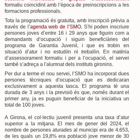
formatiu coincidint amb l’època de preinscripcions a les
formacions professionals.
Tota la programació és gratuïta, amb inscripció prèvia a
través de l’
agenda web de l’SMO
. S'hi poden inscriure
persones joves d’entre 16 i 29 anys que figurin com a
demandants d’ocupació i siguin beneficiàries del
programa de Garantia Juvenil, i que es trobin en
situació d’atur i no estudiïn ni treballin. En matèria
d’assessorament formatiu i per a l’ocupació, el servei
també s’adreça a l'alumnat dels instituts gironins.
Per dur a terme el nou servei, l’SMO ha incorporat dues
persones tècniques d’ocupació que es dedicaran
exclusivament a aquesta tasca. El programa té una
durada de 3 anys i la previsió és que, només durant el
primer any, ja es puguin beneficiar de la iniciativa un
total de 100 joves.
A Girona, el col·lectiu juvenil presenta una taxa d’atur
superior a la mitjana. El mes de gener del 2024, el
nombre de persones aturades al municipi era de 4.653,
de les quals un 19,8% era població jove menor de 30