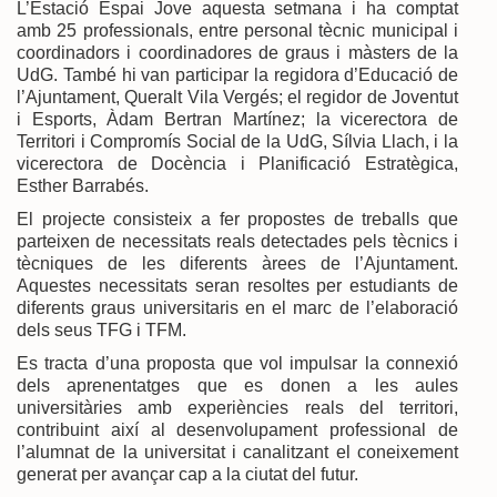
L’Estació Espai Jove aquesta setmana i ha comptat
amb 25 professionals, entre personal tècnic municipal i
coordinadors i coordinadores de graus i màsters de la
UdG. També hi van participar la regidora d’Educació de
l’Ajuntament, Queralt Vila Vergés; el regidor de Joventut
i Esports, Àdam Bertran Martínez; la vicerectora de
Territori i Compromís Social de la UdG, Sílvia Llach, i la
vicerectora de Docència i Planificació Estratègica,
Esther Barrabés.
El projecte consisteix a fer propostes de treballs que
parteixen de necessitats reals detectades pels tècnics i
tècniques de les diferents àrees de l’Ajuntament.
Aquestes necessitats seran resoltes per estudiants de
diferents graus universitaris en el marc de l’elaboració
dels seus TFG i TFM.
Es tracta d’una proposta que vol impulsar la connexió
dels aprenentatges que es donen a les aules
universitàries amb experiències reals del territori,
contribuint així al desenvolupament professional de
l’alumnat de la universitat i canalitzant el coneixement
generat per avançar cap a la ciutat del futur.