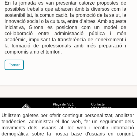
En la jornada es van presentar catorze propostes de
possibles treballs que abracen àmbits diversos com la
sostenibilitat, la comunicació, la promoció de la salut, la
innovació social o la cultura, entre d’altres. Amb aquesta
iniciativa, Girona es posiciona com un model de
col·laboració entre administració pública i món
acadèmic, impulsant la transferència de coneixement i
la formació de professionals amb més preparació i
compromís amb el territori.
Tornar
Plaça del Vi, 1
Contacte
17004 GIRONA
Mapa del web
Tel. 972 419 010
Mapa de xarxes
Utilitzem galetes per oferir contingut personalitzat, analitzar
Avís legal
tendències, administrar el lloc web, fer un seguiment dels
moviments dels usuaris al lloc web i recollir informació
demogràfica sobre la nostra base d'usuaris en conjunt.