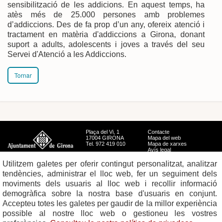
sensibilització de les addicions. En aquest temps, ha
atès més de 25.000 persones amb problemes
d’addiccions. Des de fa prop d’un any, ofereix atenció i
tractament en matèria d'addiccions a Girona, donant
suport a adults, adolescents i joves a través del seu
Servei d'Atenció a les Addiccions.
Tornar
Plaça del Vi, 1
Contacte
17004 GIRONA
Mapa del web
Tel. 972 419 010
Mapa de xarxes
Avís legal
Utilitzem galetes per oferir contingut personalitzat, analitzar
tendències, administrar el lloc web, fer un seguiment dels
moviments dels usuaris al lloc web i recollir informació
demogràfica sobre la nostra base d'usuaris en conjunt.
Accepteu totes les galetes per gaudir de la millor experiència
possible al nostre lloc web o gestioneu les vostres