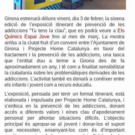
Girona estrenarà dilluns vinent, dia 3 de febrer, la sisena
edició de l’exposició itinerant de prevenció de les
addiccions “Tu tens la clau”, que es podrà veure a
Els
Químics Espai Jove
fins al mes de març. La mostra
arriba a la ciutat fruit d’un conveni entre l’Ajuntament de
Girona i Projecte Home Catalunya en favor del
tractament i la prevenció de les addiccions, una tasca
que l’entitat duu a terme a Girona des de fa
aproximadament un any, i té com a finalitat sensibilitzar
la ciutadania sobre les problemàtiques derivades de les
addiccions. L’activitat també es donarà a conèixer entre
els infants i jovent com a recurs educatiu.
L’exposició, pensada per tenir un format itinerant, està
elaborada i impulsada per Projecte Home Catalunya, i
s’enfoca en la prevenció de les addiccions, donant
accés a diferents valors i eines clau d’apoderament
personal per afrontar situacions difícils. L’objectiu
principal és apropar-se al jovent i donar-los el suport
que necessiten, ensenyant-los com és d’important