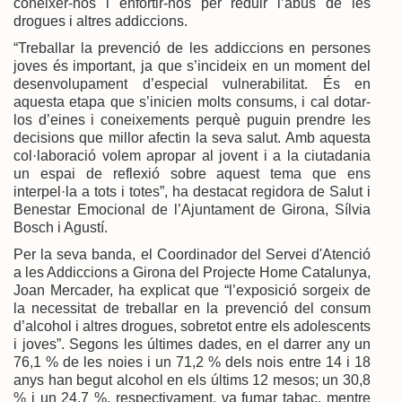
conèixer-nos i enfortir-nos per reduir l’abús de les
drogues i altres addiccions.
“Treballar la prevenció de les addiccions en persones
joves és important, ja que s’incideix en un moment del
desenvolupament d’especial vulnerabilitat. És en
aquesta etapa que s’inicien molts consums, i cal dotar-
los d’eines i coneixements perquè puguin prendre les
decisions que millor afectin la seva salut. Amb aquesta
col·laboració volem apropar al jovent i a la ciutadania
un espai de reflexió sobre aquest tema que ens
interpel·la a tots i totes”, ha destacat regidora de Salut i
Benestar Emocional de l’Ajuntament de Girona, Sílvia
Bosch i Agustí.
Per la seva banda, el Coordinador del Servei d'Atenció
a les Addiccions a Girona del Projecte Home Catalunya,
Joan Mercader, ha explicat que “l’exposició sorgeix de
la necessitat de treballar en la prevenció del consum
d’alcohol i altres drogues, sobretot entre els adolescents
i joves”. Segons les últimes dades, en el darrer any un
76,1 % de les noies i un 71,2 % dels nois entre 14 i 18
anys han begut alcohol en els últims 12 mesos; un 30,8
% i un 24,7 %, respectivament, va fumar tabac, mentre