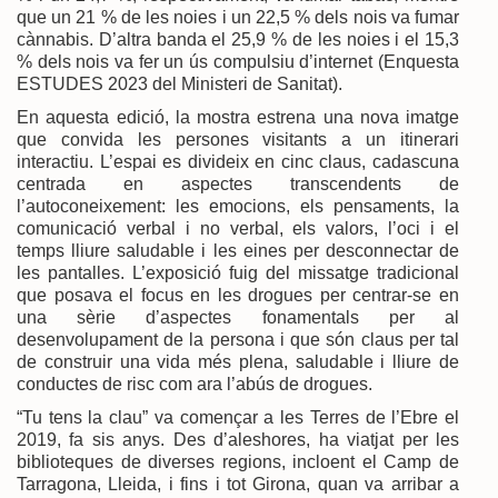
que un 21 % de les noies i un 22,5 % dels nois va fumar
cànnabis. D’altra banda el 25,9 % de les noies i el 15,3
% dels nois va fer un ús compulsiu d’internet (Enquesta
ESTUDES 2023 del Ministeri de Sanitat).
En aquesta edició, la mostra estrena una nova imatge
que convida les persones visitants a un itinerari
interactiu. L’espai es divideix en cinc claus, cadascuna
centrada en aspectes transcendents de
l’autoconeixement: les emocions, els pensaments, la
comunicació verbal i no verbal, els valors, l’oci i el
temps lliure saludable i les eines per desconnectar de
les pantalles. L’exposició fuig del missatge tradicional
que posava el focus en les drogues per centrar-se en
una sèrie d’aspectes fonamentals per al
desenvolupament de la persona i que són claus per tal
de construir una vida més plena, saludable i lliure de
conductes de risc com ara l’abús de drogues.
“Tu tens la clau” va començar a les Terres de l’Ebre el
2019, fa sis anys. Des d’aleshores, ha viatjat per les
biblioteques de diverses regions, incloent el Camp de
Tarragona, Lleida, i fins i tot Girona, quan va arribar a