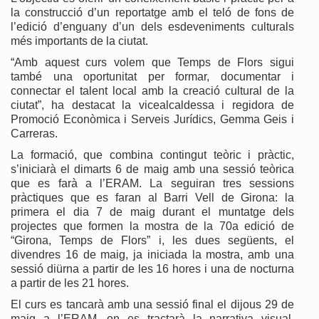
la construcció d’un reportatge amb el teló de fons de
l’edició d’enguany d’un dels esdeveniments culturals
més importants de la ciutat.
“Amb aquest curs volem que Temps de Flors sigui
també una oportunitat per formar, documentar i
connectar el talent local amb la creació cultural de la
ciutat”, ha destacat la vicealcaldessa i regidora de
Promoció Econòmica i Serveis Jurídics, Gemma Geis i
Carreras.
La formació, que combina contingut teòric i pràctic,
s’iniciarà el dimarts 6 de maig amb una sessió teòrica
que es farà a l’ERAM. La seguiran tres sessions
pràctiques que es faran al Barri Vell de Girona: la
primera el dia 7 de maig durant el muntatge dels
projectes que formen la mostra de la 70a edició de
“Girona, Temps de Flors” i, les dues següents, el
divendres 16 de maig, ja iniciada la mostra, amb una
sessió diürna a partir de les 16 hores i una de nocturna
a partir de les 21 hores.
El curs es tancarà amb una sessió final el dijous 29 de
maig a l’ERAM, on es tractarà la narrativa visual,