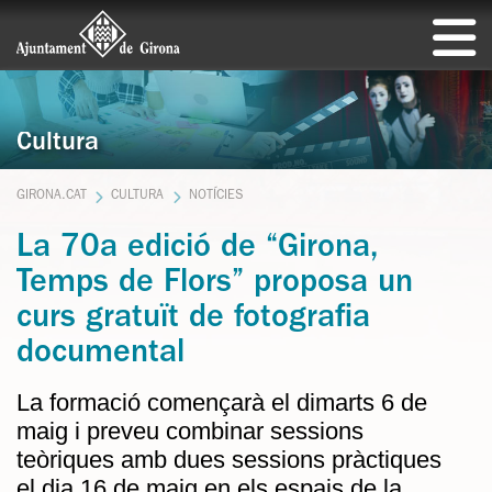
Cultura
GIRONA.CAT
CULTURA
NOTÍCIES
La 70a edició de “Girona,
Temps de Flors” proposa un
curs gratuït de fotografia
documental
La formació començarà el dimarts 6 de
maig i preveu combinar sessions
teòriques amb dues sessions pràctiques
el dia 16 de maig en els espais de la