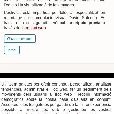
l’edició i la visualització de les imatges.
L’activitat està impartida pel fotògraf especialitzat en
reportatge i documentació visual David Salcedo. Es
tracta d’un curs gratuït però
cal inscripció prèvia
a
través de
formulari web
.
Més informació
Tornar
Plaça del Vi, 1
Contacte
17004 GIRONA
Mapa del web
Utilitzem galetes per oferir contingut personalitzat, analitzar
Tel. 972 419 010
Mapa de xarxes
Avís legal
tendències, administrar el lloc web, fer un seguiment dels
moviments dels usuaris al lloc web i recollir informació
demogràfica sobre la nostra base d'usuaris en conjunt.
Accepteu totes les galetes per gaudir de la millor experiència
possible al nostre lloc web o gestioneu les vostres