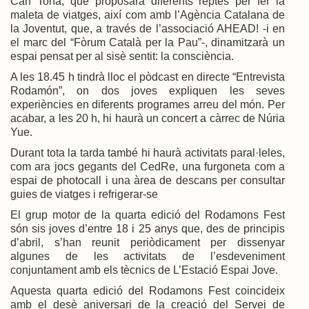
Can Tona, que proposarà diferents reptes per fer la
maleta de viatges, així com amb l’Agència Catalana de
la Joventut, que, a través de l’associació AHEAD! -i en
el marc del “Fòrum Català per la Pau”-, dinamitzarà un
espai pensat per al sisè sentit: la consciència.
A les 18.45 h tindrà lloc el pòdcast en directe “Entrevista
Rodamón”, on dos joves expliquen les seves
experiències en diferents programes arreu del món. Per
acabar, a les 20 h, hi haurà un concert a càrrec de Núria
Yue.
Durant tota la tarda també hi haurà activitats paral·leles,
com ara jocs gegants del CedRe, una furgoneta com a
espai de photocall i una àrea de descans per consultar
guies de viatges i refrigerar-se
El grup motor de la quarta edició del Rodamons Fest
són sis joves d’entre 18 i 25 anys que, des de principis
d’abril, s’han reunit periòdicament per dissenyar
algunes de les activitats de l’esdeveniment
conjuntament amb els tècnics de L’Estació Espai Jove.
Aquesta quarta edició del Rodamons Fest coincideix
amb el desè aniversari de la creació del Servei de