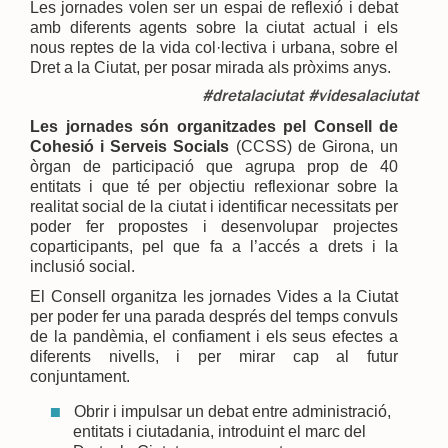
Les jornades volen ser un espai de reflexió i debat
amb diferents agents sobre la ciutat actual i els
nous reptes de la vida col·lectiva i urbana, sobre el
Dret a la Ciutat, per posar mirada als pròxims anys.
#dretalaciutat #videsalaciutat
Les jornades són organitzades pel Consell de
Cohesió i Serveis Socials
(CCSS) de Girona, un
òrgan de participació que agrupa prop de 40
entitats i que té per objectiu reflexionar sobre la
realitat social de la ciutat i identificar necessitats per
poder fer propostes i desenvolupar projectes
coparticipants, pel que fa a l’accés a drets i la
inclusió social.
El Consell organitza les jornades Vides a la Ciutat
per poder fer una parada després del temps convuls
de la pandèmia, el confiament i els seus efectes a
diferents nivells, i per mirar cap al futur
conjuntament.
Obrir i impulsar un debat entre administració,
entitats i ciutadania, introduint el marc del