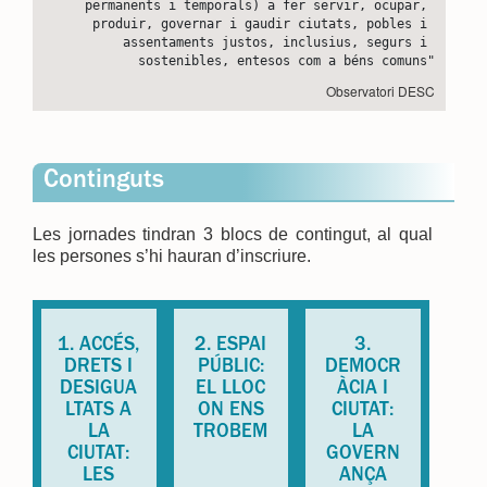
permanents i temporals) a fer servir, ocupar, 
produir, governar i gaudir ciutats, pobles i 
assentaments justos, inclusius, segurs i 
sostenibles, entesos com a béns comuns"
Observatori DESC
Continguts
Les jornades tindran 3 blocs de contingut, al qual
les persones s’hi hauran d’inscriure.
1. ACCÉS,
2. ESPAI
3.
DRETS I
PÚBLIC:
DEMOCR
DESIGUA
EL LLOC
ÀCIA I
LTATS A
ON ENS
CIUTAT:
LA
TROBEM
LA
CIUTAT:
GOVERN
LES
ANÇA