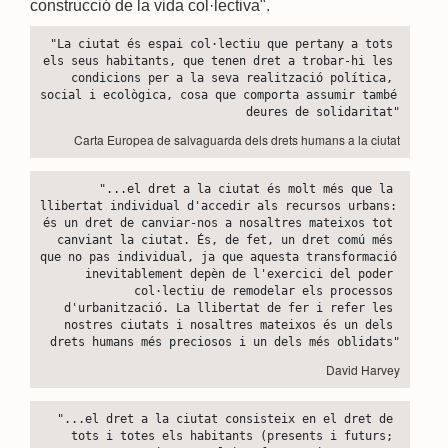
construcció de la vida col·lectiva".
"La ciutat és espai col·lectiu que pertany a tots 
els seus habitants, que tenen dret a trobar-hi les 
condicions per a la seva realització política, 
social i ecològica, cosa que comporta assumir també 
deures de solidaritat"
Carta Europea de salvaguarda dels drets humans a la ciutat
"...el dret a la ciutat és molt més que la 
llibertat individual d'accedir als recursos urbans: 
és un dret de canviar-nos a nosaltres mateixos tot 
canviant la ciutat. És, de fet, un dret comú més 
que no pas individual, ja que aquesta transformació 
inevitablement depèn de l'exercici del poder 
col·lectiu de remodelar els processos 
d'urbanització. La llibertat de fer i refer les 
nostres ciutats i nosaltres mateixos és un dels 
drets humans més preciosos i un dels més oblidats"
David Harvey
"...el dret a la ciutat consisteix en el dret de 
tots i totes els habitants (presents i futurs; 