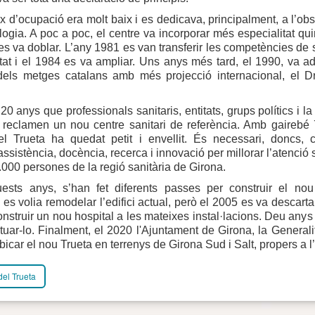
x d’ocupació era molt baix i es dedicava, principalment, a l’obst
logia. A poc a poc, el centre va incorporar més especialitat qui
a es va doblar. L’any 1981 es van transferir les competències de 
tat i el 1984 es va ampliar. Uns anys més tard, el 1990, va ad
els metges catalans amb més projecció internacional, el D
0 anys que professionals sanitaris, entitats, grups polítics i la
 reclamen un nou centre sanitari de referència. Amb gairebé
, el Trueta ha quedat petit i envellit. És necessari, doncs, 
ssistència, docència, recerca i innovació per millorar l’atenció 
000 persones de la regió sanitària de Girona.
ests anys, s’han fet diferents passes per construir el nou
, es volia remodelar l’edifici actual, però el 2005 es va descarta
onstruir un nou hospital a les mateixes instal·lacions. Deu any
ituar-lo. Finalment, el 2020 l'Ajuntament de Girona, la General
bicar el nou Trueta en terrenys de Girona Sud i Salt, propers a 
del Trueta