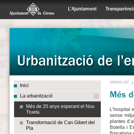
L'Ajuntament
Transparènci
Urbanització de l'e
GIRONA.CAT
Inici
Més d
La urbanització
Més de 20 anys esperant el Nou
L’hospital 
Trueta
sense mitj
plantes d’a
Transformació de Can Gibert del
Botella i 
Pla
Barcelona v