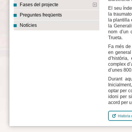
Fases del projecte
El seu índe
la traumato
Preguntes freqüents
la plantill
Notícies
la Generali
nom d'un d
Trueta.
Fa més de 2
en general
d’història
complex d’a
d’unes 800.
Durant aqu
Inicialment
optar per c
idoni per s
acord per u
Història 