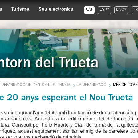
a
Turisme
Seu electrònica
CAT
ESP*
ENG*
FR
ntorn del Trueta
URBANITZACIÓ DE L'ENTORN DEL TRUETA
LA URBANITZACIÓ
MÉS DE 20 AN
e 20 anys esperant el Nou Trueta
es va inaugurar l'any 1956 amb la intenció de donar atenció a 
ans econòmics. Aquest era un edifici icònic, fet de formigó i
ltura. Construït per Félix Huarte y Cia i de la mà de l’arquitect
Enríquez, aquest equipament sanitari enmig de la carretera Jo
a ser tota una declaració de principis.