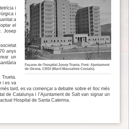
etrícia i
rúrgica i
sanitat a
optar el
r. Josep
 societat
 70 anys
crear un
sanitària
Façana de l'hospital Josep Trueta. Font: Ajuntament
de Girona. CRDI (Martí Massafont Costals).
 Trueta.
r i es va
s més tard, es va començar a debatre sobre el lloc més
itat de Catalunya i l’Ajuntament de Salt van signar un
l’actual Hospital de Santa Caterina.