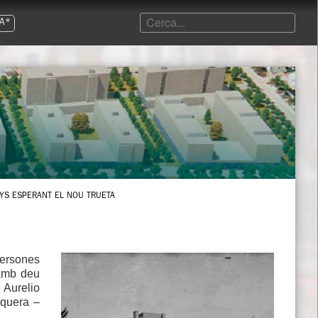
A*
YS ESPERANT EL NOU TRUETA
persones
 amb deu
e Aurelio
nquera –