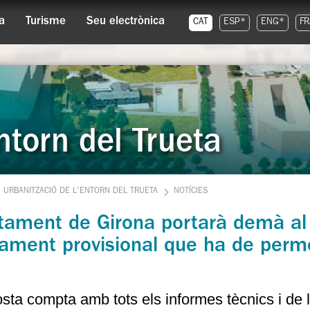
a
Turisme
Seu electrònica
CAT
ESP*
ENG*
FR
ntorn del Trueta
URBANITZACIÓ DE L'ENTORN DEL TRUETA
NOTÍCIES
tament de Girona portarà demà al 
jament provisional que ha de perm
sta compta amb tots els informes tècnics i de le