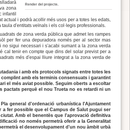
slladarà
Render del projecte.
ova zona
 infantil
at actual i podrà acollir més usos per a totes les edats,
ula d'entitats veïnals i els col·legis professionals.
quadrats de zona verda pública que admet les rampes
sòl per fer una depuradora només per al sector mas
 no sigui necessari i s'acabi sumant a la zona verda
é cal tenir en compte que dins del solar previst per a
drats més d'espai lliure integrat a la zona verda de
adania i amb els protocols signats entre totes les
, complint amb els terminis consensuats i garantint
lari el més aviat possible. Seguim oberts a escoltar
nis pactats perquè el nou Trueta no es retardi ni un
 Pla general d'ordenació urbanística l'Ajuntament
r a fer possible que el Campus de Salut pugui ser
a ciutat. Amb el benentès que l'aprovació definitiva
ificació no només permetrà oferir a la Generalitat
 permetrà el desenvolupament d'un nou àmbit urbà