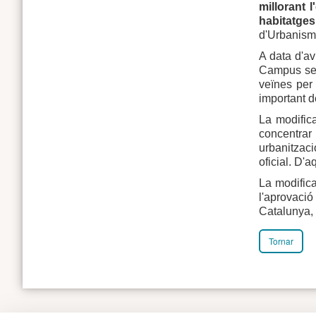
millorant 
habitatges
d'Urbanisme
A data d'av
Campus sens
veïnes per 
important d
La modifica
concentrar 
urbanitzac
oficial. D'
La modific
l'aprovació
Catalunya, 
Tornar