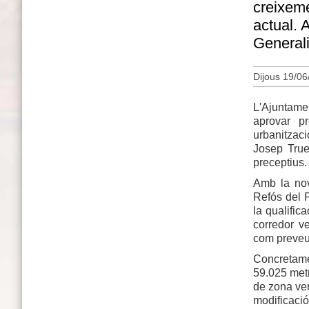
creixeme
actual. 
Generali
Dijous 19/06
L'Ajuntame
aprovar p
urbanitzac
Josep True
preceptius.
Amb la nov
Refós del 
la qualifica
corredor v
com preveu 
Concretame
59.025 met
de zona ver
modificac