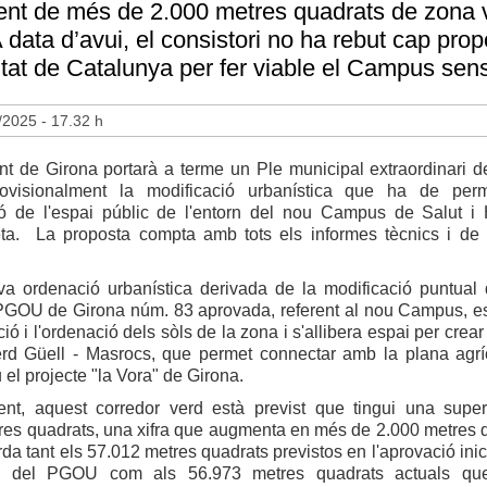
nt de més de 2.000 metres quadrats de zona v
A data d’avui, el consistori no ha rebut cap prop
tat de Catalunya per fer viable el Campus sens
/2025 - 17.32 h
nt de Girona portarà a terme un Ple municipal extraordinari 
rovisionalment la modificació urbanística que ha de perm
ió de l'espai públic de l'entorn del nou Campus de Salut i 
ta. La proposta compta amb tots els informes tècnics i de l
a ordenació urbanística derivada de la modificació puntual 
PGOU de Girona núm. 83 aprovada, referent al nou Campus, e
ció i l'ordenació dels sòls de la zona i s'allibera espai per crea
erd Güell - Masrocs, que permet connectar amb la plana agríc
el projecte "la Vora" de Girona.
nt, aquest corredor verd està previst que tingui una super
res quadrats, una xifra que augmenta en més de 2.000 metres 
da tant els 57.012 metres quadrats previstos en l'aprovació inic
ió del PGOU com als 56.973 metres quadrats actuals qu