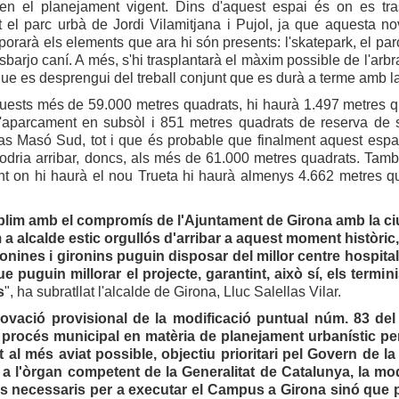
s en el planejament vigent. Dins d'aquest espai és on es tra
t el parc urbà de Jordi Vilamitjana i Pujol, ja que aquesta n
porarà els elements que ara hi són presents: l'skatepark, el parc
esbarjo caní. A més, s'hi trasplantarà el màxim possible de l'arbr
ue es desprengui del treball conjunt que es durà a terme amb la ta
uests més de 59.000 metres quadrats, hi haurà 1.497 metres 
l'aparcament en subsòl i 851 metres quadrats de reserva de 
as Masó Sud, tot i que és probable que finalment aquest espai
podria arribar, doncs, als més de 61.000 metres quadrats. Tamb
t on hi haurà el nou Trueta hi haurà almenys 4.662 metres qua
lim amb el compromís de l'Ajuntament de Girona amb la ciut
 a alcalde estic orgullós d'arribar a aquest moment històric
ronines i gironins puguin disposar del millor centre hospita
e puguin millorar el projecte, garantint, això sí, els termi
s
", ha subratllat l'alcalde de Girona, Lluc Salellas Vilar.
ovació provisional de la modificació puntual núm. 83 del
 procés municipal en matèria de planejament urbanístic pe
at al més aviat possible, objectiu prioritari pel Govern de l
a l'òrgan competent de la Generalitat de Catalunya, la mod
ys necessaris per a executar el Campus a Girona sinó que