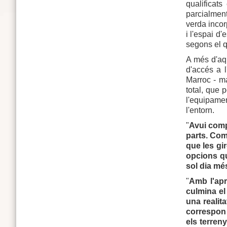
qualificat
parcialmen
verda incor
i l'espai d'
segons el q
A més d'aq
d'accés a 
Marroc - m
total, que 
l'equipamen
l'entorn.
"
Avui comp
parts. Com
que les gi
opcions qu
sol dia mé
"
Amb l'apr
culmina el
una realit
correspon 
els terren