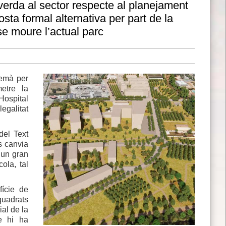
erda al sector respecte al planejament
osta formal alternativa per part de la
e moure l’actual parc
demà per
etre la
Hospital
egalitat
del Text
s canvia
r un gran
ola, tal
fície de
quadrats
ial de la
e hi ha