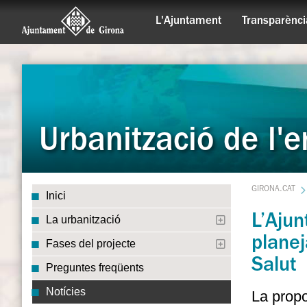
L'Ajuntament
Transparènci
Urbanització de l'e
GIRONA.CAT
Inici
L’Ajun
La urbanització
plane
Fases del projecte
Salut
Preguntes freqüents
Notícies
La propo