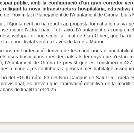
l'espai públic, amb la configuració d'un gran corredor ver
, relligant la nova infraestructura hospitalària, educativa 
 de Proximitat i Planejament de l'Ajuntament de Girona, Lluís M
ui, l'Ajuntament no ha rebut cap proposta formal alternativa pe
e moure l'actual parc. Tot i això, l'Ajuntament es compromet a
desenvolupar el nou sector al final de Can Gibert, que ha de 
e la connectivitat verda a través de la riera Marroc.
cions en l'ordenació deriven de les condicions d'inundabilitat 
els usos hospitalaris i residencials als terrenys que n'estan 
ió, l'Ajuntament de Girona té previst que es construeixin 42
aquesta manera, es contribuirà a generar més habitatge assequible
ació del PGOU núm. 83 del Nou Campus de Salut Dr. Trueta es 
 provisional, es preveu que l'aprovació definitiva de la modifi
abans de finalitzar el 2025.