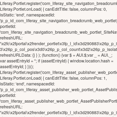
Liferay.Portlet.register('com_liferay_site_navigation_brea
Liferay.Portlet.onLoad( { canEditTitle: false, columnPos: 0,
isStatic: 'end', namespacedId:
'p_p_id_com_liferay_site_navigation_breadcrumb_web_port
portletId:
'com_liferay_site_navigation_breadcrumb_web_portlet_Sit
refreshURL:
'\x2fc\x2fportal\x2frender_portlet\x3fp_l_id\x3d290883\x2
3\x26p_p_col_pos\x3d0\x26p_p_col_count\x3d2\x26p_p_isola
refreshURLData: {} } ); (function() {var $ = AUI.$;var _ = AUI._;
var assetEntryId = ''; if (assetEntryId) { window.location.hash =
assetEntryId; } })();
Liferay.Portlet.register('com_liferay_asset_publisher_web_po
Liferay.Portlet.onLoad( { canEditTitle: false, columnPos: 1,
isStatic: 'end', namespacedId:
'p_p_id_com_liferay_asset_publisher_web_portlet_AssetPubl
portletId:
'com_liferay_asset_publisher_web_portlet_AssetPublisherPor
refreshURL:
'\x2fc\x2fportal\x2frender_portlet\x3fp_l_id\x3d290883\x26