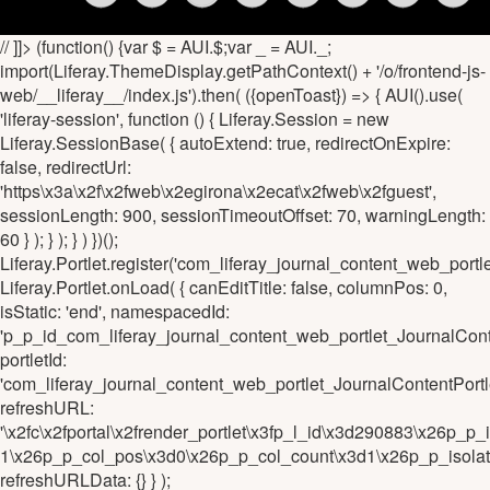
// ]]> (function() {var $ = AUI.$;var _ = AUI._;
import(Liferay.ThemeDisplay.getPathContext() + '/o/frontend-js-
web/__liferay__/index.js').then( ({openToast}) => { AUI().use(
'liferay-session', function () { Liferay.Session = new
Liferay.SessionBase( { autoExtend: true, redirectOnExpire:
false, redirectUrl:
'https\x3a\x2f\x2fweb\x2egirona\x2ecat\x2fweb\x2fguest',
sessionLength: 900, sessionTimeoutOffset: 70, warningLength:
60 } ); } ); } ) })();
Liferay.Portlet.register('com_liferay_journal_content_web_po
Liferay.Portlet.onLoad( { canEditTitle: false, columnPos: 0,
isStatic: 'end', namespacedId:
'p_p_id_com_liferay_journal_content_web_portlet_JournalCo
portletId:
'com_liferay_journal_content_web_portlet_JournalContentPo
refreshURL:
'\x2fc\x2fportal\x2frender_portlet\x3fp_l_id\x3d290883\x26
1\x26p_p_col_pos\x3d0\x26p_p_col_count\x3d1\x26p_p_isola
refreshURLData: {} } );