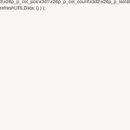
3\x26p_p_col_pos\x3d1\x26p_p_col_count\x3d2\x26p_p_isola
refreshURLData: {} } );