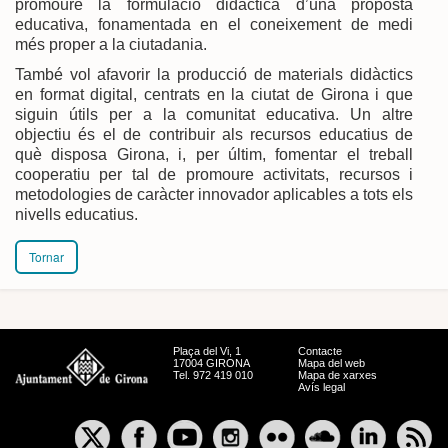
promoure la formulació didàctica d’una proposta
educativa, fonamentada en el coneixement de medi
més proper a la ciutadania.
També vol afavorir la producció de materials didàctics
en format digital, centrats en la ciutat de Girona i que
siguin útils per a la comunitat educativa. Un altre
objectiu és el de contribuir als recursos educatius de
què disposa Girona, i, per últim, fomentar el treball
cooperatiu per tal de promoure activitats, recursos i
metodologies de caràcter innovador aplicables a tots els
nivells educatius.
Tornar
Plaça del Vi, 1
Contacte
17004 GIRONA
Mapa del web
Tel. 972 419 010
Mapa de xarxes
Avís legal