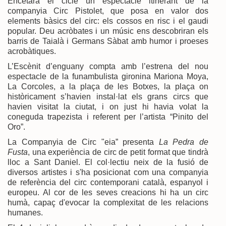
Encetarà el cicle un espectacle itinerant de la
companyia Circ Pistolet, que posa en valor dos
elements bàsics del circ: els cossos en risc i el gaudi
popular. Deu acròbates i un músic ens descobriran els
barris de Taialà i Germans Sàbat amb humor i proeses
acrobàtiques.
L’Escènit d’enguany compta amb l’estrena del nou
espectacle de la funambulista gironina Mariona Moya,
La Corcoles, a la plaça de les Botxes, la plaça on
històricament s’havien instal·lat els grans circs que
havien visitat la ciutat, i on just hi havia volat la
coneguda trapezista i referent per l’artista “Pinito del
Oro”.
La Companyia de Circ "eia” presenta
La Pedra de
Fusta
, una experiència de circ de petit format que tindrà
lloc a Sant Daniel. El col·lectiu neix de la fusió de
diversos artistes i s'ha posicionat com una companyia
de referència del circ contemporani català, espanyol i
europeu. Al cor de les seves creacions hi ha un circ
humà, capaç d'evocar la complexitat de les relacions
humanes.