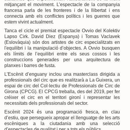
mitjançant el moviment. L’espectacle de la companyia
francesa parla de les fronteres i de la llibertat i ens
connecta amb els conflictes polítics i les guerres que
estem vivint actualment.
Tanca el cicle el premiat espectacle Ovvio del Kolektiv
Lapso Cirk. David Diez (Espanya) i Tomas Vaclavek
(Eslovàquia) són dos artistes de circ especialitzats en
l'equilibri i la manipulació d’objectes. A Ovvio busquen
els límits de l’equilibri entre els seus cossos i les
construccions generades per una arquitectura de
planxes i barres de fusta.
L’Escènit d’enguany inclou una masterclass dirigida a
professionals del circ que es realitzarà a La Guixera, un
espai de circ del Col·lectiu de Professionals de Circ de
Girona (CPCG). El CPCG treballa, des del 2019, per fer
créixer el circ en el territori gironí i representar les
necessitats dels professionals del sector.
Escènit 2024 és una programació fresca, en clau
d’estiu, que persegueix apropar el llenguatge de les arts
escèniques a la ciutadania amb una selecció
d’espectacles de qualitat i per a tots els públics.