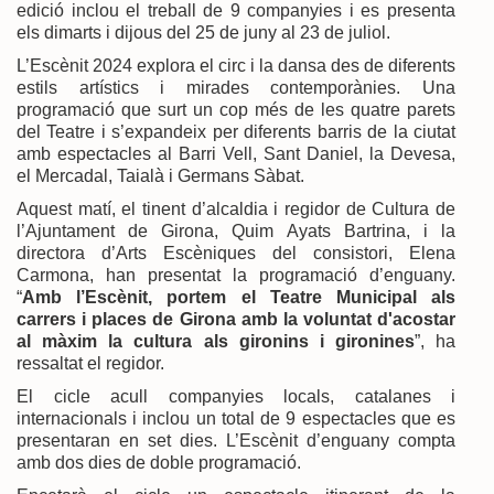
edició inclou el treball de 9 companyies i es presenta
els dimarts i dijous del 25 de juny al 23 de juliol.
L’Escènit 2024 explora el circ i la dansa des de diferents
estils artístics i mirades contemporànies. Una
programació que surt un cop més de les quatre parets
del Teatre i s’expandeix per diferents barris de la ciutat
amb espectacles al Barri Vell, Sant Daniel, la Devesa,
el Mercadal, Taialà i Germans Sàbat.
Aquest matí, el tinent d’alcaldia i regidor de Cultura de
l’Ajuntament de Girona, Quim Ayats Bartrina, i la
directora d’Arts Escèniques del consistori, Elena
Carmona, han presentat la programació d’enguany.
“
Amb l’Escènit, portem el Teatre Municipal als
carrers i places de Girona amb la voluntat d'acostar
al màxim la cultura als gironins i gironines
”, ha
ressaltat el regidor.
El cicle acull companyies locals, catalanes i
internacionals i inclou un total de 9 espectacles que es
presentaran en set dies. L’Escènit d’enguany compta
amb dos dies de doble programació.