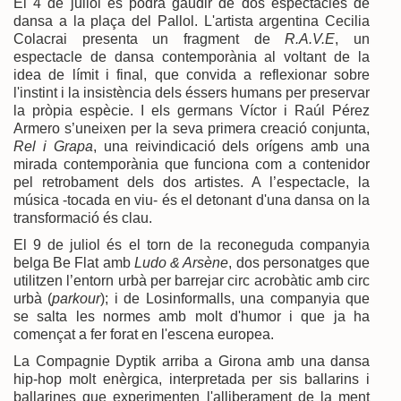
El 4 de juliol es podrà gaudir de dos espectacles de
dansa a la plaça del Pallol. L'artista argentina Cecilia
Colacrai presenta un fragment de
R.A.V.E
, un
espectacle de dansa contemporània al voltant de la
idea de límit i final, que convida a reflexionar sobre
l'instint i la insistència dels éssers humans per preservar
la pròpia espècie. I els germans Víctor i Raúl Pérez
Armero s’uneixen per la seva primera creació conjunta,
Rel i Grapa
, una reivindicació dels orígens amb una
mirada contemporània que funciona com a contenidor
pel retrobament dels dos artistes. A l’espectacle, la
música -tocada en viu- és el detonant d'una dansa on la
transformació és clau.
El 9 de juliol és el torn de la reconeguda companyia
belga Be Flat amb
Ludo & Arsène
, dos personatges que
utilitzen l’entorn urbà per barrejar circ acrobàtic amb circ
urbà (
parkour
); i de Losinformalls, una companyia que
se salta les normes amb molt d'humor i que ja ha
començat a fer forat en l'escena europea.
La Compagnie Dyptik arriba a Girona amb una dansa
hip-hop molt enèrgica, interpretada per sis ballarins i
ballarines que experimenten l'alliberament de la ment