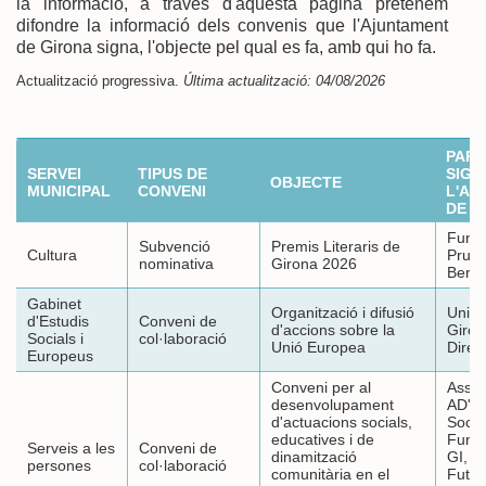
la informació, a través d'aquesta pàgina pretenem
difondre la informació dels convenis que l'Ajuntament
de Girona signa, l'objecte pel qual es fa, amb qui ho fa.
Actualització progressiva.
Última actualització: 04/08/2026
PART
SERVEI
TIPUS DE
SIGN
OBJECTE
MUNICIPAL
CONVENI
L'AJ
DE G
Fund
Subvenció
Premis Literaris de
Cultura
Prude
nominativa
Girona 2026
Bertr
Gabinet
Organització i difusió
Unive
d'Estudis
Conveni de
d'accions sobre la
Giron
Socials i
col·laboració
Unió Europea
Direc
Europeus
Conveni per al
Assoc
desenvolupament
AD'Ini
d'actuacions socials,
Socia
educatives i de
Fund
Serveis a les
Conveni de
dinamització
GI, F
persones
col·laboració
comunitària en el
Futur