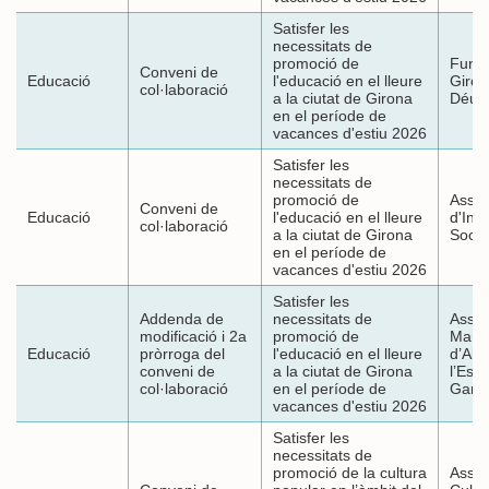
Satisfer les
necessitats de
promoció de
Funda
Conveni de
Educació
l'educació en el lleure
Giron
col·laboració
a la ciutat de Girona
Déu d
en el període de
vacances d'estiu 2026
Satisfer les
necessitats de
promoció de
Assoc
Conveni de
Educació
l'educació en el lleure
d'Inic
col·laboració
a la ciutat de Girona
Socia
en el període de
vacances d'estiu 2026
Satisfer les
Addenda de
necessitats de
Assoc
modificació i 2a
promoció de
Mares
Educació
pròrroga del
l'educació en el lleure
d’Alu
conveni de
a la ciutat de Girona
l’Esc
col·laboració
en el període de
Garbí
vacances d'estiu 2026
Satisfer les
necessitats de
promoció de la cultura
Assoc