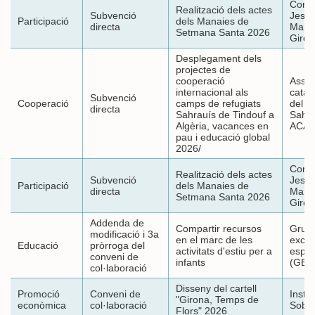
Confr
Realització dels actes
Subvenció
Jesús
Participació
dels Manaies de
directa
Mana
Setmana Santa 2026
Giron
Desplegament dels
projectes de
cooperació
Assoc
internacional als
catal
Subvenció
Cooperació
camps de refugiats
del p
directa
Sahrauís de Tindouf a
Sahar
Algèria, vacances en
ACAP
pau i educació global
2026/
Confr
Realització dels actes
Subvenció
Jesús
Participació
dels Manaies de
directa
Mana
Setmana Santa 2026
Giron
Addenda de
Compartir recursos
Grup
modificació i 3a
en el marc de les
excurs
Educació
pròrroga del
activitats d'estiu per a
espor
conveni de
infants
(GEi
col·laboració
Disseny del cartell
Promoció
Conveni de
Instit
"Girona, Temps de
econòmica
col·laboració
Sobr
Flors" 2026