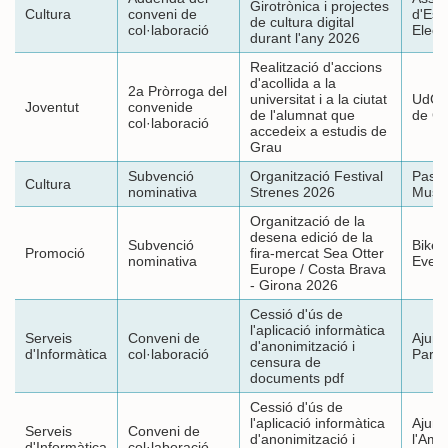
Girotrònica i projectes
Cultura
conveni de
d'Esp
de cultura digital
col·laboració
Elect
durant l'any 2026
Realització d'accions
d'acollida a la
2a Pròrroga del
universitat i a la ciutat
UdG. 
Joventut
convenide
de l'alumnat que
de Gi
col·laboració
accedeix a estudis de
Grau
Subvenció
Organització Festival
Pascu
Cultura
nominativa
Strenes 2026
Music
Organització de la
desena edició de la
Subvenció
Bikes
Promoció
fira-mercat Sea Otter
nominativa
Even
Europe / Costa Brava
- Girona 2026
Cessió d'ús de
l'aplicació informàtica
Serveis
Conveni de
Ajunt
d'anonimització i
d'Informàtica
col·laboració
Paret
censura de
documents pdf
Cessió d'ús de
l'aplicació informàtica
Ajunt
Serveis
Conveni de
d'anonimització i
l'Amet
d'Informàtica
col·laboració