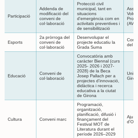
Protecció civil
Addenda de
municipal, tant en
Assoc
modificació del
situacions
Volun
Participació
conveni de
d'emergència com en
Protec
col·laboració
activitats preventives i
(AVP
de sensibilització
2a pròrroga del
Desenvolupar el
Conse
Esports
conveni de
projecte educatiu la
del G
col·laboració
Grada Suma
Convocatòria amb
caràcter Biennal (curs
2025- 2026 i 2027-
2028) de la Beca
Conveni de
Unive
Educació
Josep Pallach per a
col·laboració
Giron
projectes d’innovació,
didàctica i recerca
educativa a la ciutat
de Girona
Programació,
organització,
planificació, difusió i
Ajunt
Cultura
Conveni marc
finançament del
d'Olo
Festival MOT de
Literatura durant el
període 2026–2029