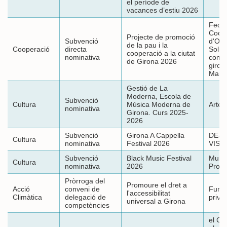
el període de
vacances d’estiu 2026
Feder
Coor
Projecte de promoció
Subvenció
d'ON
de la pau i la
Cooperació
directa
Solid
cooperació a la ciutat
nominativa
coma
de Girona 2026
gironi
Mare
Gestió de La
Moderna, Escola de
Subvenció
Cultura
Música Moderna de
Artel
nominativa
Girona. Curs 2025-
2026
Subvenció
Girona A Cappella
DE-D
Cultura
nominativa
Festival 2026
VISU
Subvenció
Black Music Festival
Multi-
Cultura
nominativa
2026
Produ
Pròrroga del
Promoure el dret a
Acció
conveni de
Fund
l'accessibilitat
Climàtica
delegació de
priv
universal a Girona
competències
el Co