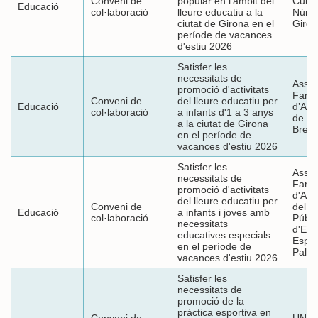
Conveni de
popular en l’àmbit del
Cultu
Educació
col·laboració
lleure educatiu a la
Núme
ciutat de Girona en el
Giron
període de vacances
d'estiu 2026
Satisfer les
necessitats de
Assoc
promoció d'activitats
Famíl
Conveni de
del lleure educatiu per
Educació
d’Alu
col·laboració
a infants d'1 a 3 anys
de l'
a la ciutat de Girona
Bress
en el període de
vacances d'estiu 2026
Satisfer les
Assoc
necessitats de
Famíl
promoció d'activitats
d'Alu
del lleure educatiu per
Conveni de
del C
Educació
a infants i joves amb
col·laboració
Públi
necessitats
d'Edu
educatives especials
Espec
en el període de
Palau
vacances d'estiu 2026
Satisfer les
necessitats de
promoció de la
pràctica esportiva en
Conveni de
UNI G