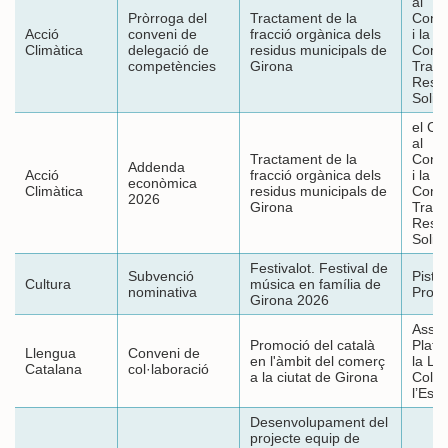
al
Pròrroga del
Tractament de la
Cond
Acció
conveni de
fracció orgànica dels
i la G
Climàtica
delegació de
residus municipals de
Comp
competències
Girona
Tract
Resid
Soliu
el Co
al
Tractament de la
Cond
Addenda
Acció
fracció orgànica dels
i la G
econòmica
Climàtica
residus municipals de
Comp
2026
Girona
Tract
Resid
Soliu
Festivalot. Festival de
Subvenció
Pista
Cultura
música en família de
nominativa
Produ
Girona 2026
Assoc
Promoció del català
Plata
Llengua
Conveni de
en l'àmbit del comerç
la Ll
Catalana
col·laboració
a la ciutat de Girona
Col·le
l’Esb
Desenvolupament del
projecte equip de