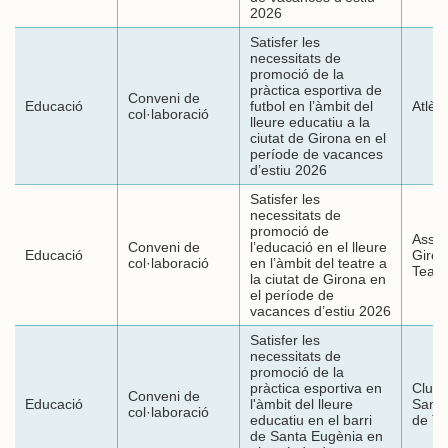
2026
Satisfer les
necessitats de
promoció de la
pràctica esportiva de
Conveni de
Educació
futbol en l’àmbit del
Atlèt
col·laboració
lleure educatiu a la
ciutat de Girona en el
període de vacances
d’estiu 2026
Satisfer les
necessitats de
promoció de
Assoc
Conveni de
l’educació en el lleure
Educació
Giron
col·laboració
en l’àmbit del teatre a
Teatr
la ciutat de Girona en
el període de
vacances d’estiu 2026
Satisfer les
necessitats de
promoció de la
pràctica esportiva en
Club 
Conveni de
Educació
l'àmbit del lleure
Santa
col·laboració
educatiu en el barri
de Te
de Santa Eugènia en