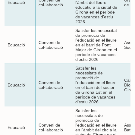
Educació
l'àmbit del lleure
col·laboració
de Bà
educatiu a la ciutat de
Girona en el període
de vacances d'estiu
2026
Satisfer les necessitat
de promoció de
l'educació en el lleure
Conveni de
Assoc
Educació
en el barri de Pont
col·laboració
Socia
Major de Girona en el
període de vacances
d'estiu 2026
Satisfer les
necessitats de
promoció de
Càrit
Conveni de
l'educació en el lleure
Educació
Dioc
col·laboració
en el barri del sector
Giron
de Girona Est en el
període de vacances
d’estiu 2026
Satisfer les
necessitats de
promoció de
Conveni de
l'educació en el lleure
Assoc
Educació
col·laboració
en l'àmbit del circ a la
Batibu
ciutat de Girona en el