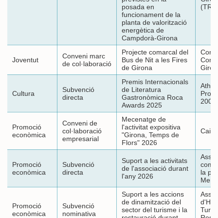
posada en
(TRA
funcionament de la
planta de valorització
energètica de
Campdorà-Girona
Projecte comarcal del
Conse
Conveni marc
Joventut
Bus de Nit a les Fires
Comar
de col·laboració
de Girona
Giron
Premis Internacionals
Athlet
Subvenció
de Literatura
Cultura
Promo
directa
Gastronòmica Roca
2005
Awards 2025
Mecenatge de
Conveni de
Promoció
l'activitat expositiva
col·laboració
Caix
econòmica
"Girona, Temps de
empresarial
Flors" 2026
Assoc
Suport a les activitats
Promoció
Subvenció
comer
de l'associació durant
econòmica
directa
la pla
l'any 2026
Merca
Suport a les accions
Assoc
de dinamització del
d'Hos
Promoció
Subvenció
sector del turisme i la
Turis
econòmica
nominativa
restauració durant
Resta