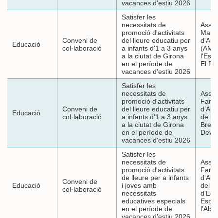
vacances d'estiu 2026
Satisfer les
necessitats de
Assoc
promoció d'activitats
Mares
Conveni de
del lleure educatiu per
d'Al
Educació
col·laboració
a infants d'1 a 3 anys
(AMP
a la ciutat de Girona
l'Esc
en el període de
El Po
vacances d'estiu 2026
Satisfer les
necessitats de
Assoc
promoció d'activitats
Famíl
Conveni de
del lleure educatiu per
d’Alu
Educació
col·laboració
a infants d'1 a 3 anys
de l'
a la ciutat de Girona
Bress
en el període de
Deve
vacances d'estiu 2026
Satisfer les
necessitats de
Assoc
promoció d'activitats
Famíl
de lleure per a infants
d'Alu
Conveni de
Educació
i joves amb
del C
col·laboració
necessitats
d'Edu
educatives especials
Espec
en el període de
l'Abel
vacances d'estiu 2026