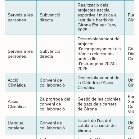
Realització dels
projectes escola
Serveis a les
Subvenció
esportiva i música a
Funda
persones
directa
l'est dels barris de
Giron
Girona Est per l'any
2025
Desenvolupament del
projecte
d'acompanyament als
Càrit
Serveis a les
Subvenció
tràmits relacionats
Dioc
persones
directa
amb la llei
Giron
d'estrangeria 2024 i
2025
Desenvolupament de
Acció
Conveni de
Unive
la Càtedra d'Acció
Climàtica
col·laboració
Giron
Climàtica
Feder
2a pròrroga del
Gestió de les colònies
Acció
Xarxa
conveni de
de gats dels carrers
Climàtica
Col·l
col·laboració
de Girona
Veter
Estudi de l'ús del
Llengua
Conveni de
Unive
català a la ciutat de
catalana
col·laboració
Giron
Girona