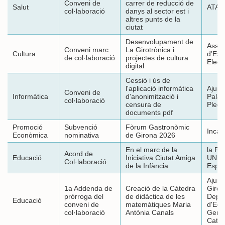
Conveni de
carrer de reducció de
Salut
ATAR
col·laboració
danys al sector est i
altres punts de la
ciutat
Desenvolupament de
Assoc
Conveni marc
La Girotrònica i
Cultura
d’Esp
de col·laboració
projectes de cultura
Elect
digital
Cessió i ús de
l'aplicació informàtica
Ajunt
Conveni de
Informàtica
d'anonimització i
Palau-
col·laboració
censura de
Pleg
documents pdf
Promoció
Subvenció
Fòrum Gastronòmic
Incat
Econòmica
nominativa
de Girona 2026
En el marc de la
la Fu
Acord de
Educació
Iniciativa Ciutat Amiga
UNIC
Col·laboració
de la Infància
Espa
Ajunt
1a Addenda de
Creació de la Càtedra
Giron
pròrroga del
de didàctica de les
Depa
Educació
conveni de
matemàtiques Maria
d'Edu
col·laboració
Antònia Canals
Gener
Catal