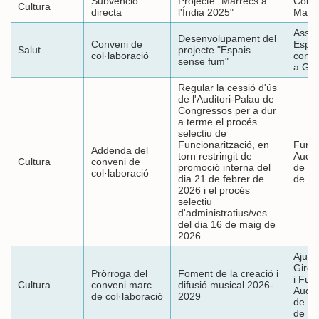
Subvenció
Projecte "Marrecs a
Colla
Cultura
directa
l'Índia 2025"
Marre
Assoc
Desenvolupament del
Conveni de
Espa
Salut
projecte "Espais
col·laboració
contr
sense fum"
a Gir
Regular la cessió d'ús
de l'Auditori-Palau de
Congressos per a dur
a terme el procés
selectiu de
Funcionarització, en
Fund
Addenda del
torn restringit de
Audit
Cultura
conveni de
promoció interna del
de C
col·laboració
dia 21 de febrer de
de Gi
2026 i el procés
selectiu
d'administratius/ves
del dia 16 de maig de
2026
Ajunt
Giron
Pròrroga del
Foment de la creació i
i Fun
Cultura
conveni marc
difusió musical 2026-
Audit
de col·laboració
2029
de C
de Gi