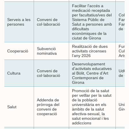
Facilitar l'accés a
medicació receptada
per facultatius/ves del
Col·l
Serveis a les
Conveni de
Sistema Públic de
Farma
persones
col·laboració
Salut a persones amb
Farm
dificultats
de Gi
econòmiques de la
ciutat de Girona
Realització de dues
Fund
Subvenció
Cooperació
activitats circenses
Cultu
nominativa
l'any 2026
Arts 
Desenvolupament
d'activitats educatives
Conveni de
UdG, 
Cultura
al Bòlit, Centre d’Art
col·laboració
de Gi
Contemporani de
Girona
Promoció de la salut
per vetllar per la salut
Addenda de
de la població
pròrroga del
universitària en els
Unive
Salut
conveni de
àmbits de la salut
Giron
cooperació
afectiva-sexual, la
salut emocional i les
addiccions