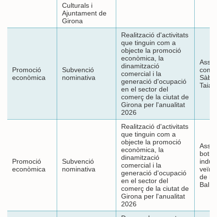
Culturals i
Ajuntament de
Girona
Realització d'activitats
que tinguin com a
objecte la promoció
econòmica, la
Assoc
dinamització
Promoció
Subvenció
comer
comercial i la
econòmica
nominativa
Sàba
generació d'ocupació
Taial
en el sector del
comerç de la ciutat de
Girona per l'anualitat
2026
Realització d'activitats
que tinguin com a
objecte la promoció
Assoc
econòmica, la
botig
dinamització
Promoció
Subvenció
indust
comercial i la
econòmica
nominativa
veïns
generació d'ocupació
de le
en el sector del
Balle
comerç de la ciutat de
Girona per l'anualitat
2026