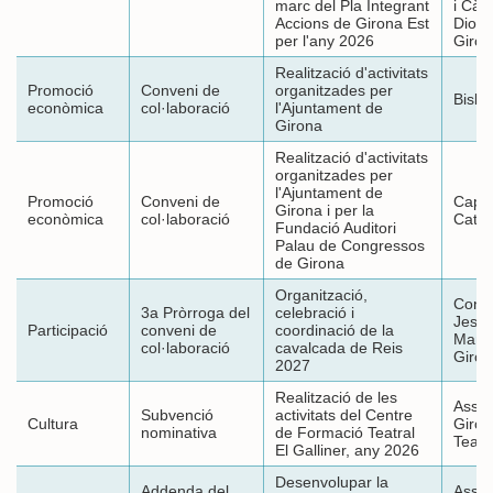
marc del Pla Integrant
i Càri
Accions de Girona Est
Dioc
per l'any 2026
Giron
Realització d'activitats
Promoció
Conveni de
organitzades per
Bisba
econòmica
col·laboració
l'Ajuntament de
Girona
Realització d'activitats
organitzades per
l'Ajuntament de
Promoció
Conveni de
Capít
Girona i per la
econòmica
col·laboració
Cated
Fundació Auditori
Palau de Congressos
de Girona
Organització,
Confr
3a Pròrroga del
celebració i
Jesús
Participació
conveni de
coordinació de la
Mana
col·laboració
cavalcada de Reis
Giron
2027
Realització de les
Assoc
Subvenció
activitats del Centre
Cultura
Giron
nominativa
de Formació Teatral
Teatr
El Galliner, any 2026
Desenvolupar la
Addenda del
Assoc