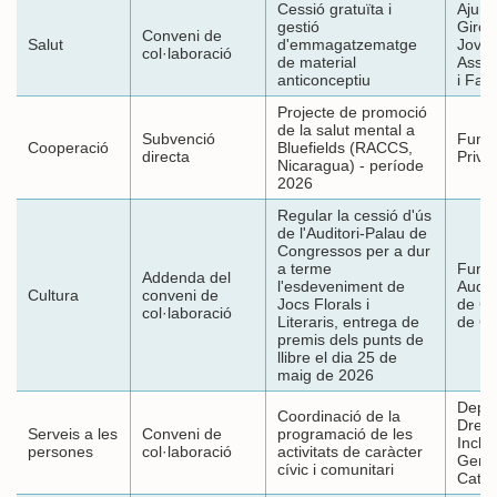
Cessió gratuïta i
Ajunt
gestió
Giron
Conveni de
Salut
d'emmagatzematge
Jove 
col·laboració
de material
Assoc
anticonceptiu
i Famí
Projecte de promoció
de la salut mental a
Subvenció
Fund
Cooperació
Bluefields (RACCS,
directa
Priva
Nicaragua) - període
2026
Regular la cessió d'ús
de l'Auditori-Palau de
Congressos per a dur
a terme
Fund
Addenda del
l'esdeveniment de
Audit
Cultura
conveni de
Jocs Florals i
de C
col·laboració
Literaris, entrega de
de Gi
premis dels punts de
llibre el dia 25 de
maig de 2026
Depa
Coordinació de la
Drets 
Serveis a les
Conveni de
programació de les
Inclus
persones
col·laboració
activitats de caràcter
Gener
cívic i comunitari
Catal