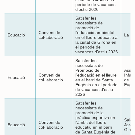
període de vacances
d'estiu 2026
Satisfer les
necessitats de
promoció de
Conveni de
l'educació ambiental
Educació
La So
col·laboració
en el lleure educatiu a
la ciutat de Girona en
el període de
vacances d'estiu 2026
Satisfer les
necessitats de
Promoció de
Assoc
Conveni de
l'educació en el lleure
Infant
Educació
col·laboració
en el barri de Santa
de Sa
Eugènia en el període
Eugè
de vacances d'estiu
2026
Satisfer les
necessitats de
promoció de la
pràctica esportiva en
Sales
Conveni de
l'àmbit del lleure
Educació
Jordi
col·laboració
educatiu en el barri
Giron
de Santa Eugènia de