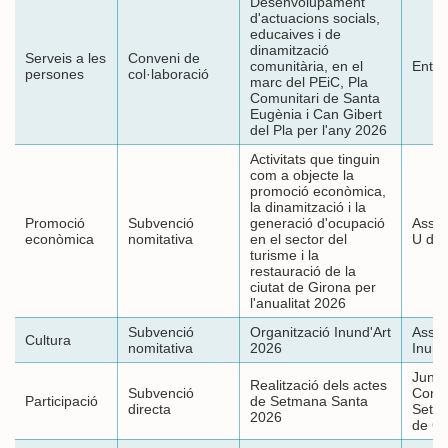
Desenvolupament
d'actuacions socials,
educaives i de
dinamització
Serveis a les
Conveni de
comunitària, en el
Entita
persones
col·laboració
marc del PEiC, Pla
Comunitari de Santa
Eugènia i Can Gibert
del Pla per l'any 2026
Activitats que tinguin
com a objecte la
promoció econòmica,
la dinamització i la
Promoció
Subvenció
generació d'ocupació
Assoc
econòmica
nomitativa
en el sector del
U de 
turisme i la
restauració de la
ciutat de Girona per
l'anualitat 2026
Subvenció
Organització Inund'Art
Assoc
Cultura
nomitativa
2026
Inund
Junta
Realització dels actes
Subvenció
Confr
Participació
de Setmana Santa
directa
Setm
2026
de Gi