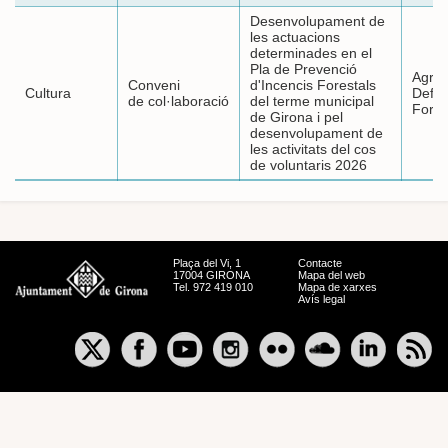
Desenvolupament de
les actuacions
determinades en el
Pla de Prevenció
Agrup
Conveni
d'Incencis Forestals
Cultura
Defe
de col·laboració
del terme municipal
Fores
de Girona i pel
desenvolupament de
les activitats del cos
de voluntaris 2026
Plaça del Vi, 1
Contacte
17004 GIRONA
Mapa del web
Tel. 972 419 010
Mapa de xarxes
Avís legal