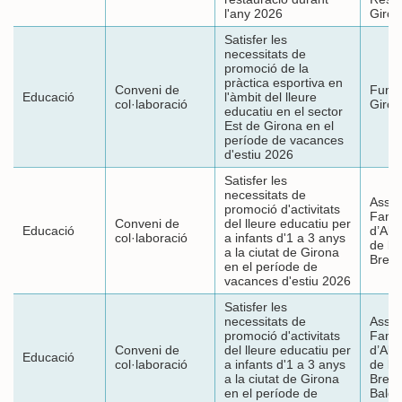
l'any 2026
Giron
Satisfer les
necessitats de
promoció de la
pràctica esportiva en
Conveni de
Funda
Educació
l'àmbit del lleure
col·laboració
Giron
educatiu en el sector
Est de Girona en el
període de vacances
d'estiu 2026
Satisfer les
necessitats de
Assoc
promoció d'activitats
Famíl
Conveni de
del lleure educatiu per
Educació
d’Alu
col·laboració
a infants d'1 a 3 anys
de l'
a la ciutat de Girona
Bress
en el període de
vacances d'estiu 2026
Satisfer les
necessitats de
Assoc
promoció d'activitats
Famíl
Conveni de
del lleure educatiu per
d’Alu
Educació
col·laboració
a infants d'1 a 3 anys
de l'
a la ciutat de Girona
Bress
en el període de
Baldu