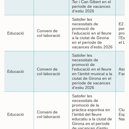
Ter i Can Gibert en el
període de vacances
d’estiu 2026
Satisfer les
necessitats de
E2 As
promoció de
per a 
Conveni de
Educació
l'educació en el lleure
promo
col·laboració
a la ciutat de Girona
l’Espo
en el període de
el Ll
vacances d'estiu 2026
Satisfer les
necessitats de
promoció de
Conveni de
l'educació en el lleure
Assoc
Educació
col·laboració
en l'àmbit musical a la
Fada
ciutat de Girona en el
període de vacances
d'estiu 2026
Satisfer les
necessitats de
promoció de la
pràctica esportiva en
Club 
Conveni de
Educació
l’àmbit del lleure
Espor
col·laboració
educatiu a la ciutat de
Narcí
Girona en el període
de vacances d’estiu