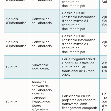
censura de
Vallè
documents pdf
Cessió d'ús de
l'aplicació informàtica
Ajunt
Serveis
Conveni de
d'anonimització i
Sant 
d'Informàtica
col·laboració
censura de
Sesro
documents pdf
Cessió d'ús de
l'aplicació informàtica
Serveis
Conveni de
Ajunt
d'anonimització i
d'Informàtica
col·laboració
Torr
censura de
documents pdf
Per a l'organització d'
Undàrius-Festival de
Assoc
Subvenció
Cultura
cultura popular i
Music
nominativa
tradicional de Girona
Esca
2026.
Annex del
conveni de
col·laboració
entre el
Conso
Participació en els
Consorci
Trans
projectes del consorci
Cultura
Transversal
Xarx
transversal amb
Xarxa
d'Acti
finançament compartit
d'Activitats
Cultu