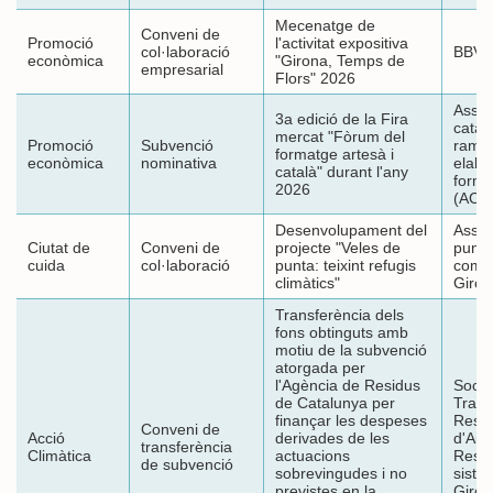
Mecenatge de
Conveni de
Promoció
l'activitat expositiva
col·laboració
BBVA
econòmica
"Girona, Temps de
empresarial
Flors" 2026
Assoc
3a edició de la Fira
catal
mercat "Fòrum del
Promoció
Subvenció
ramad
formatge artesà i
econòmica
nominativa
elabo
català" durant l'any
forma
2026
(ACR
Desenvolupament del
Assoc
Ciutat de
Conveni de
projecte "Veles de
punta
cuida
col·laboració
punta: teixint refugis
coma
climàtics"
Giron
Transferència dels
fons obtinguts amb
motiu de la subvenció
atorgada per
l'Agència de Residus
Socie
de Catalunya per
Tract
finançar les despeses
Resid
Conveni de
Acció
derivades de les
d'Aig
transferència
Climàtica
actuacions
Resid
de subvenció
sobrevingudes i no
siste
previstes en la
Giron