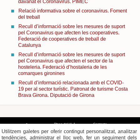
davanat el Coronavirus. PIMEC
Relació informativa sobre el coronavirus. Foment
del treball
Recull d’informació sobre les mesures de suport
pel Coronavirus que afecten les cooperatives.
Federació de cooperatives de treball de
Catalunya
Recull d’informació sobre les mesures de suport
pel Coronavirus que afecten el sector de la
hosteleria. Federació d’hostaleria de les
comarques gironines
Recull d’informació relacionada amb el COVID-
19 per al sector turístic. Patronat de turisme Costa
Brava Girona. Diputació de Girona
Plaça del Vi, 1
Contacte
17004 GIRONA
Mapa del web
Utilitzem galetes per oferir contingut personalitzat, analitzar
Tel. 972 419 010
Mapa de xarxes
Avís legal
tendències, administrar el lloc web, fer un seguiment dels