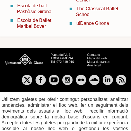
Escola de ball
The Classical Ballet
Pasbàsic Girona
School
Escola de Ballet
u!Dance Girona
Maribel Bover
Plaça del Vi, 1
Contacte
17004 GIRONA
Mapa del web
Tel. 972 419 010
Mapa de xarxes
Avís legal
Utilitzem galetes per oferir contingut personalitzat, analitzar
tendències, administrar el lloc web, fer un seguiment dels
moviments dels usuaris al lloc web i recollir informació
demogràfica sobre la nostra base d'usuaris en conjunt.
Accepteu totes les galetes per gaudir de la millor experiència
possible al nostre lloc web o gestioneu les vostres