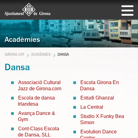
Acadèmies
GIRONA.CAT
ACADÈMIES
DANSA
Dansa
Associació Cultural
Escola Girona En
Jazz de Girona.com
Dansa
Escola de dansa
Estudi Ghanzal
Irlandesa
La Central
Avança Dance &
Studio X Funky Bea
Gym
Simon
Cont-Class Escola
Evolution Dance
de Dansa, SLL
Center