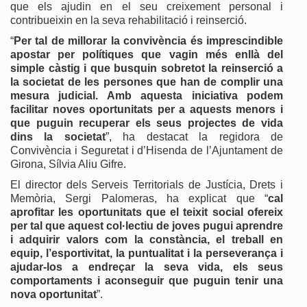
que els ajudin en el seu creixement personal i
contribueixin en la seva rehabilitació i reinserció.
“
Per tal de millorar la convivència és imprescindible
apostar per polítiques que vagin més enllà del
simple càstig i que busquin sobretot la reinserció a
la societat de les persones que han de complir una
mesura judicial. Amb aquesta iniciativa podem
facilitar noves oportunitats per a aquests menors i
que puguin recuperar els seus projectes de vida
dins la societat
”, ha destacat la regidora de
Convivència i Seguretat i d’Hisenda de l’Ajuntament de
Girona, Sílvia Aliu Gifre.
El director dels Serveis Territorials de Justícia, Drets i
Memòria, Sergi Palomeras, ha explicat que “
cal
aprofitar les oportunitats que el teixit social ofereix
per tal que aquest col·lectiu de joves pugui aprendre
i adquirir valors com la constància, el treball en
equip, l’esportivitat, la puntualitat i la perseverança i
ajudar-los a endreçar la seva vida, els seus
comportaments i aconseguir que puguin tenir una
nova oportunitat
”.