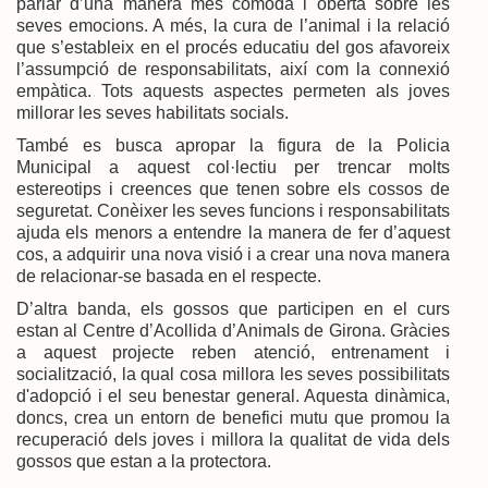
parlar d’una manera més còmoda i oberta sobre les
seves emocions. A més, la cura de l’animal i la relació
que s’estableix en el procés educatiu del gos afavoreix
l’assumpció de responsabilitats, així com la connexió
empàtica. Tots aquests aspectes permeten als joves
millorar les seves habilitats socials.
També es busca apropar la figura de la Policia
Municipal a aquest col·lectiu per trencar molts
estereotips i creences que tenen sobre els cossos de
seguretat. Conèixer les seves funcions i responsabilitats
ajuda els menors a entendre la manera de fer d’aquest
cos, a adquirir una nova visió i a crear una nova manera
de relacionar-se basada en el respecte.
D’altra banda, els gossos que participen en el curs
estan al Centre d’Acollida d’Animals de Girona. Gràcies
a aquest projecte reben atenció, entrenament i
socialització, la qual cosa millora les seves possibilitats
d'adopció i el seu benestar general. Aquesta dinàmica,
doncs, crea un entorn de benefici mutu que promou la
recuperació dels joves i millora la qualitat de vida dels
gossos que estan a la protectora.