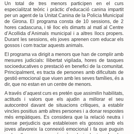
Un total de tres menors participen en el curs
especialitzat teòric i pràctic d’educació canina impartit
per un agent de la Unitat Canina de la Policia Municipal
de Girona. El programa consta de 10 sessions, de 2
hores cadascuna, i té lloc els dimarts al matí al Centre
d’Acollida d’Animals municipal i a altres llocs propers.
Durant les sessions, els joves aprenen com educar els
gossos i com tractar aquests animals.
El programa va dirigit a menors que han de complir amb
mesures judicials: llibertat vigilada, hores de tasques
socioeducatives o prestació en benefici de la comunitat.
Principalment, es tracta de persones amb dificultats de
gestió emocional que viuen amb les seves famílies, és a
dir, que no estan en un centre de menors.
A través d’aquest curs es pretén que assimilin habilitats,
actituds i valors que els ajudin a millorar el seu
autocontrol davant de situacions crítiques, a establir
vincles positius amb altres persones i a donar respostes
més empàtiques. Es considera que la relació neutra i
sense perjudicis que estableixen els gossos amb els
joves afavoreix la connexió emocional i fa que puguin