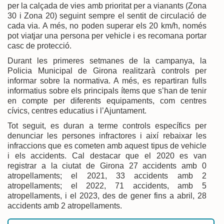
per la calçada de vies amb prioritat per a vianants (Zona
30 i Zona 20) seguint sempre el sentit de circulació de
cada via. A més, no poden superar els 20 km/h, només
pot viatjar una persona per vehicle i es recomana portar
casc de protecció.
Durant les primeres setmanes de la campanya, la
Policia Municipal de Girona realitzarà controls per
informar sobre la normativa. A més, es repartiran fulls
informatius sobre els principals ítems que s’han de tenir
en compte per diferents equipaments, com centres
cívics, centres educatius i l’Ajuntament.
Tot seguit, es duran a terme controls específics per
denunciar les persones infractores i així rebaixar les
infraccions que es cometen amb aquest tipus de vehicle
i els accidents. Cal destacar que el 2020 es van
registrar a la ciutat de Girona 27 accidents amb 0
atropellaments; el 2021, 33 accidents amb 2
atropellaments; el 2022, 71 accidents, amb 5
atropellaments, i el 2023, des de gener fins a abril, 28
accidents amb 2 atropellaments.