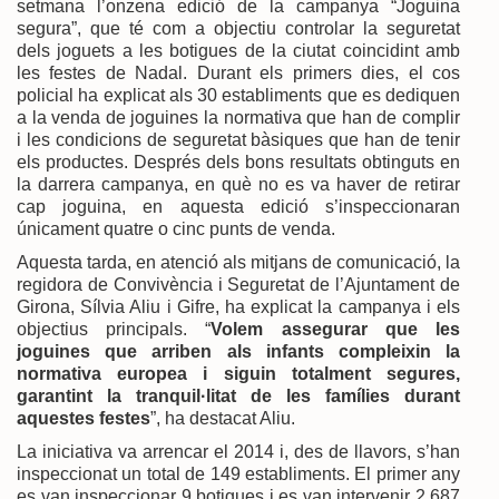
setmana l’onzena edició de la campanya “Joguina
segura”, que té com a objectiu controlar la seguretat
dels joguets a les botigues de la ciutat coincidint amb
les festes de Nadal. Durant els primers dies, el cos
policial ha explicat als 30 establiments que es dediquen
a la venda de joguines la normativa que han de complir
i les condicions de seguretat bàsiques que han de tenir
els productes. Després dels bons resultats obtinguts en
la darrera campanya, en què no es va haver de retirar
cap joguina, en aquesta edició s’inspeccionaran
únicament quatre o cinc punts de venda.
Aquesta tarda, en atenció als mitjans de comunicació, la
regidora de Convivència i Seguretat de l’Ajuntament de
Girona, Sílvia Aliu i Gifre, ha explicat la campanya i els
objectius principals. “
Volem assegurar que les
joguines que arriben als infants compleixin la
normativa europea i siguin totalment segures,
garantint la tranquil·litat de les famílies durant
aquestes festes
”, ha destacat Aliu.
La iniciativa va arrencar el 2014 i, des de llavors, s’han
inspeccionat un total de 149 establiments. El primer any
es van inspeccionar 9 botigues i es van intervenir 2.687