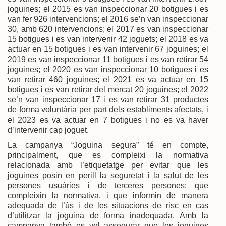
joguines; el 2015 es van inspeccionar 20 botigues i es
van fer 926 intervencions; el 2016 se’n van inspeccionar
30, amb 620 intervencions; el 2017 es van inspeccionar
15 botigues i es van intervenir 42 joguets; el 2018 es va
actuar en 15 botigues i es van intervenir 67 joguines; el
2019 es van inspeccionar 11 botigues i es van retirar 54
joguines; el 2020 es van inspeccionar 10 botigues i es
van retirar 460 joguines; el 2021 es va actuar en 15
botigues i es van retirar del mercat 20 joguines; el 2022
se’n van inspeccionar 17 i es van retirar 31 productes
de forma voluntària per part dels establiments afectats, i
el 2023 es va actuar en 7 botigues i no es va haver
d’intervenir cap joguet.
La campanya “Joguina segura” té en compte,
principalment, que es compleixi la normativa
relacionada amb l’etiquetatge per evitar que les
joguines posin en perill la seguretat i la salut de les
persones usuàries i de terceres persones; que
compleixin la normativa, i que informin de manera
adequada de l’ús i de les situacions de risc en cas
d’utilitzar la joguina de forma inadequada. Amb la
campanya també es vol assegurar que les joguines