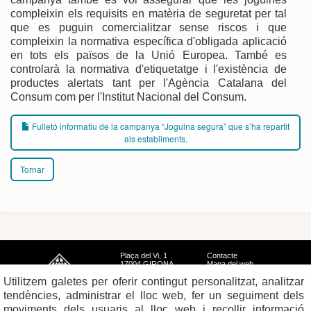
compleixin els requisits en matèria de seguretat per tal
que es puguin comercialitzar sense riscos i que
compleixin la normativa específica d'obligada aplicació
en tots els països de la Unió Europea. També es
controlarà la normativa d'etiquetatge i l'existència de
productes alertats tant per l'Agència Catalana del
Consum com per l'Institut Nacional del Consum.
Fulletó informatiu de la campanya “Joguina segura” que s’ha repartit
als establiments.
Tornar
Plaça del Vi, 1
Contacte
17004 GIRONA
Mapa del web
Tel. 972 419 010
Mapa de xarxes
Utilitzem galetes per oferir contingut personalitzat, analitzar
Avís legal
tendències, administrar el lloc web, fer un seguiment dels
moviments dels usuaris al lloc web i recollir informació