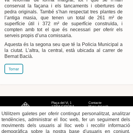
conservat la façana i els tancaments i obertures de
pedra originals. També s’han respectat tres plantes de
l’antiga masia, que tenen un total de 261 m² de
superfície útil i 372 m² de superfície construïda, i
compten amb tot el que és necessari per oferir els
serveis propis d’una comissaria.
Aquesta és la segona seu que té la Policia Municipal a
la ciutat. L’altra, la central, està ubicada al carrer de
Bernat Bacià.
Tornar
Plaça del Vi, 1
Contacte
17004 GIRONA
Mapa del web
Tel. 972 419 010
Mapa de xarxes
Utilitzem galetes per oferir contingut personalitzat, analitzar
Avís legal
tendències, administrar el lloc web, fer un seguiment dels
moviments dels usuaris al lloc web i recollir informació
demogràfica sobre la nostra base d'usuaris en conjunt.