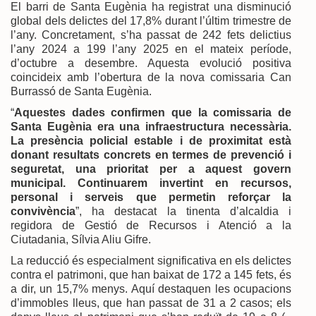
El barri de Santa Eugènia ha registrat una disminució
global dels delictes del 17,8% durant l’últim trimestre de
l’any. Concretament, s’ha passat de 242 fets delictius
l’any 2024 a 199 l’any 2025 en el mateix període,
d’octubre a desembre. Aquesta evolució positiva
coincideix amb l’obertura de la nova comissaria Can
Burrassó de Santa Eugènia.
“
Aquestes dades confirmen que la comissaria de
Santa Eugènia era una infraestructura necessària.
La presència policial estable i de proximitat està
donant resultats concrets en termes de prevenció i
seguretat, una prioritat per a aquest govern
municipal. Continuarem invertint en recursos,
personal i serveis que permetin reforçar la
convivència
”, ha destacat la tinenta d’alcaldia i
regidora de Gestió de Recursos i Atenció a la
Ciutadania, Sílvia Aliu Gifre.
La reducció és especialment significativa en els delictes
contra el patrimoni, que han baixat de 172 a 145 fets, és
a dir, un 15,7% menys. Aquí destaquen les ocupacions
d’immobles lleus, que han passat de 31 a 2 casos; els