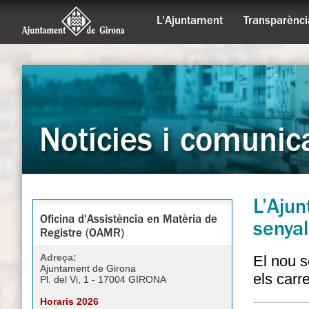
L'Ajuntament
Transparènci
Notícies i comunic
L’Ajun
Oficina d'Assistència en Matèria de
senyal
Registre (OAMR)
Adreça:
El nou s
Ajuntament de Girona
els carr
Pl. del Vi, 1 - 17004 GIRONA
Horaris 2026