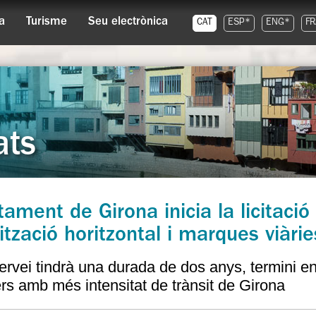
a
Turisme
Seu electrònica
CAT
ESP*
ENG*
FR
ats
tament de Girona inicia la licitació
ització horitzontal i marques viàrie
ervei tindrà una durada de dos anys, termini en
ers amb més intensitat de trànsit de Girona