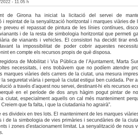
/2022 - 11.05 h
nt de Girona ha iniciat la licitació del servei de mante
 i repintat de la senyalització horitzontal i marques viàries de l
e preveu el repassat de pintura de les línies contínues, disco
ianants i de la resta de simbologia horitzontal que permeti gar
iària de vianants i vehicles. El consistori ha decidit tirar end
davant la impossibilitat de poder cobrir aquestes necessi
enint en compte els recursos propis de què disposa.
egidora de Mobilitat i Via Pública de l’Ajuntament, Marta Sur
moltes necessitats, i ens trobàvem que no podíem atendre pr
es marques viàries dels carrers de la ciutat, una mesura impres
r la seguretat viària i perquè la ciutat estigui ben cuidada. Per
olució a través d'aquest nou servei, destinant-hi els recursos e
 perquè en el període de dos anys hàgim pogut pintar de n
 la ciutat, especialment aquells on cal més manteniment perq
. Creiem que fa falta, i que la ciutadania ho agrairà”.
e es divideix en tres lots. El manteniment de les marques viàri
s i de la simbologia de vies primàries i secundàries de la ciu
ts i zones d'estacionament limitat. La senyalització de nous v
s.