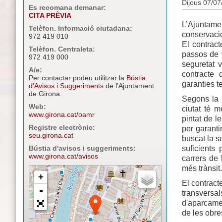
Dijous 07/07
Es recomana demanar:
CITA PRÈVIA
L’Ajuntame
Telèfon. Informació ciutadana:
conservació
972 419 010
El contract
Telèfon. Centraleta:
passos de v
972 419 000
seguretat v
A/e:
contracte 
Per contactar podeu utilitzar la
Bústia
garanties t
d'Avisos i Suggeriments
de l'Ajuntament
de Girona.
Segons la r
Web:
ciutat té 
www.girona.cat/oamr
pintat de l
Registre electrònic:
per garanti
seu.girona.cat
buscat la s
suficients
Bústia d'avisos i suggeriments:
www.girona.cat/avisos
carrers de
més trànsit
El contract
transversal
d'aparcamen
de les obre