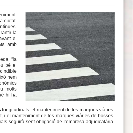
niment,
a ciutat.
ntínues,
antir la
avant el
tats amb
eda, “la
ou bé el
cindible
 això hem
conòmics
ou molts
uè hi ha
es longitudinals, el manteniment de les marques viàries
tat, i el manteniment de les marques viàries de bosses
ials seguirà sent obligació de l’empresa adjudicatària