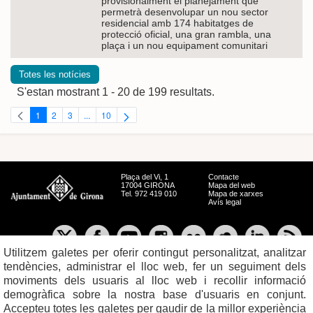
provisionalment el planejament que
permetrà desenvolupar un nou sector
residencial amb 174 habitatges de
protecció oficial, una gran rambla, una
plaça i un nou equipament comunitari
Totes les notícies
S'estan mostrant 1 - 20 de 199 resultats.
1
2
3
...
10
Pàgina
Pàgina
Pàgina
Pàgines intermèdies Utilitzeu TAB per navegar.
Pàgina
Plaça del Vi, 1
Contacte
17004 GIRONA
Mapa del web
Tel. 972 419 010
Mapa de xarxes
Avís legal
Utilitzem galetes per oferir contingut personalitzat, analitzar
tendències, administrar el lloc web, fer un seguiment dels
moviments dels usuaris al lloc web i recollir informació
demogràfica sobre la nostra base d'usuaris en conjunt.
Accepteu totes les galetes per gaudir de la millor experiència