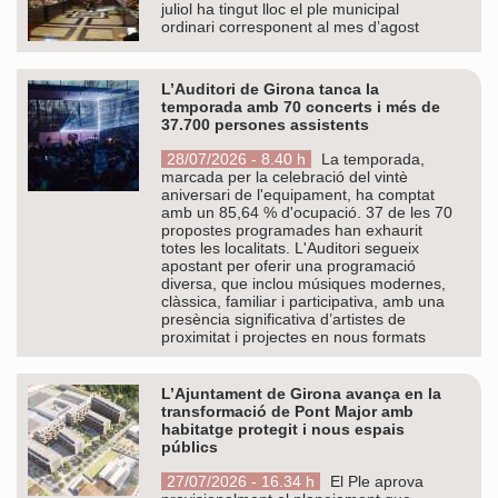
juliol ha tingut lloc el ple municipal
ordinari corresponent al mes d’agost
L’Auditori de Girona tanca la
temporada amb 70 concerts i més de
37.700 persones assistents
28/07/2026 - 8.40 h
La temporada,
marcada per la celebració del vintè
aniversari de l'equipament, ha comptat
amb un 85,64 % d'ocupació. 37 de les 70
propostes programades han exhaurit
totes les localitats. L'Auditori segueix
apostant per oferir una programació
diversa, que inclou músiques modernes,
clàssica, familiar i participativa, amb una
presència significativa d’artistes de
proximitat i projectes en nous formats
L’Ajuntament de Girona avança en la
transformació de Pont Major amb
habitatge protegit i nous espais
públics
27/07/2026 - 16.34 h
El Ple aprova