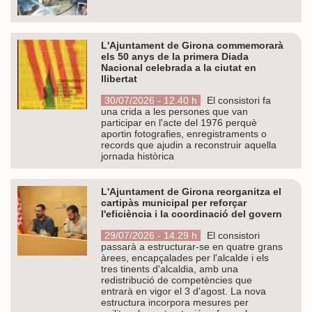
L'Ajuntament de Girona commemorarà
els 50 anys de la primera Diada
Nacional celebrada a la ciutat en
llibertat
30/07/2026 - 12.40 h
El consistori fa
una crida a les persones que van
participar en l'acte del 1976 perquè
aportin fotografies, enregistraments o
records que ajudin a reconstruir aquella
jornada històrica
L'Ajuntament de Girona reorganitza el
cartipàs municipal per reforçar
l'eficiència i la coordinació del govern
29/07/2026 - 14.29 h
El consistori
passarà a estructurar-se en quatre grans
àrees, encapçalades per l'alcalde i els
tres tinents d'alcaldia, amb una
redistribució de competències que
entrarà en vigor el 3 d'agost. La nova
estructura incorpora mesures per