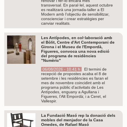
renovar i fer-lo encara més
transversal. En paral·lel, aquest octubre
es realitzarà una jornada-taller a El
Modern amb l'objectiu de sensibilitzar,
conscienciar i crear estratègies per
canviar realitats.
Les Antípodes, en col·laboració amb
el Bòlit, Centre d'Art Contemporani de
Girona i el Museu de l'Empordà,
Figueres, convoca una nova edició
del programa de residències
"Numèric"
06/08/2026 - 10.41 h
El termini de
recepció de propostes acaba el 8 de
setembre i les residències es faran el
mes de novembre coincidint amb el
programa públic d'activitats de Les
Antípodes, enguany a Agullana i
Figueres, l'Alt Empordà; i a Ceret, el
Vallespir.
La Fundació Masó rep la donació dels
mobles del menjador de la Casa
Omedes, de Rafael Masó