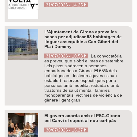
31/07/2026 - 14.25 h
L'Ajuntament de Girona aprova les
bases per adjudicar 98 habitatges de
lloguer assequible a Can Gibert del
Pla i Domeny
31/07/2026 - 10.53 h
La convocatòria
es preveu que s’obri el mes de setembre
i els pisos s'adrecen a persones
empadronades a Girona. El 65% dels
habitatges es destinen a joves i s’han
establert reserves específiques per a
persones amb mobilitat reduïda o amb
trastorns de salut mental, famílies
monoparentals, víctimes de violència de
gènere i gent gran
El govern acorda amb el PSC-Girona
pel Canvi el suport al nou cartipàs
30/07/2026 - 16.27 h