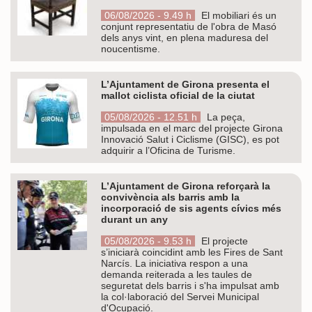
06/08/2026 - 9.49 h
El mobiliari és un
conjunt representatiu de l'obra de Masó
dels anys vint, en plena maduresa del
noucentisme.
L’Ajuntament de Girona presenta el
mallot ciclista oficial de la ciutat
05/08/2026 - 12.51 h
La peça,
impulsada en el marc del projecte Girona
Innovació Salut i Ciclisme (GISC), es pot
adquirir a l’Oficina de Turisme.
L’Ajuntament de Girona reforçarà la
convivència als barris amb la
incorporació de sis agents cívics més
durant un any
05/08/2026 - 9.53 h
El projecte
s’iniciarà coincidint amb les Fires de Sant
Narcís. La iniciativa respon a una
demanda reiterada a les taules de
seguretat dels barris i s'ha impulsat amb
la col·laboració del Servei Municipal
d'Ocupació.