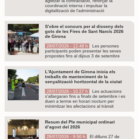
agilitzar la contractació, reforçar la
coordinació interna i impulsar la
digitalització de l'administració
S’obre el concurs per al disseny dels
gots de les Fires de Sant Narcís 2026
de Girona
28/07/2026 - 12.48 h
Les persones
participants poden presentar les seves
propostes fins al dijous 3 de setembre
L'Ajuntament de Girona inicia els
treballs de manteniment de la
senyalització horitzontal de la ciutat
28/07/2026 - 10.27 h
Les actuacions
s'allargaran fins a finals de setembre i es
duen a terme en horari nocturn per
minimitzar les afectacions al trànsit
Resum del Ple municipal ordinari
d’agost del 2026
28/07/2026 - 9.50 h
El dilluns 27 de