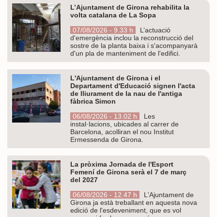
L’Ajuntament de Girona rehabilita la
volta catalana de La Sopa
07/08/2026 - 9.33 h
L’actuació
d'emergència inclou la reconstrucció del
sostre de la planta baixa i s'acompanyarà
d'un pla de manteniment de l'edifici.
L'Ajuntament de Girona i el
Departament d'Educació signen l'acta
de lliurament de la nau de l'antiga
fàbrica Simon
06/08/2026 - 13.02 h
Les
instal·lacions, ubicades al carrer de
Barcelona, acolliran el nou Institut
Ermessenda de Girona.
La pròxima Jornada de l'Esport
Femení de Girona serà el 7 de març
del 2027
06/08/2026 - 12.47 h
L'Ajuntament de
Girona ja està treballant en aquesta nova
edició de l'esdeveniment, que es vol