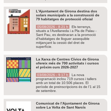
L'Ajuntament de Girona destina dos
solars municipals a la construcció de
79 habitatges de protecció oficial
05/08/2026 - 8.21 h
Els terrenys,
situats a l'Avellaneda i a Pla de Palau -
Sant Pau, es destinaran a la promoció
d'habitatges de lloguer assequible
mitjançant la cessió del dret de
superfície.
La Xarxa de Centres Cívics de Girona
ofereix més de 700 activitats i cursos
el pròxim curs 2026-2027
03/08/2026 - 9.17 h
La nova
programació inclou 719 cursos i tallers
amb un total de 10.506 places. El
període de preinscripcions és de l’1 al 15
de setembre.
Comunicat de l’Ajuntament de Girona
sobre La Volta de Sant Narcís