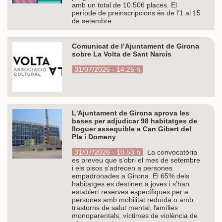
amb un total de 10.506 places. El
període de preinscripcions és de l’1 al 15
de setembre.
Comunicat de l’Ajuntament de Girona
sobre La Volta de Sant Narcís
31/07/2026 - 14.25 h
L'Ajuntament de Girona aprova les
bases per adjudicar 98 habitatges de
lloguer assequible a Can Gibert del
Pla i Domeny
31/07/2026 - 10.53 h
La convocatòria
es preveu que s’obri el mes de setembre
i els pisos s'adrecen a persones
empadronades a Girona. El 65% dels
habitatges es destinen a joves i s’han
establert reserves específiques per a
persones amb mobilitat reduïda o amb
trastorns de salut mental, famílies
monoparentals, víctimes de violència de