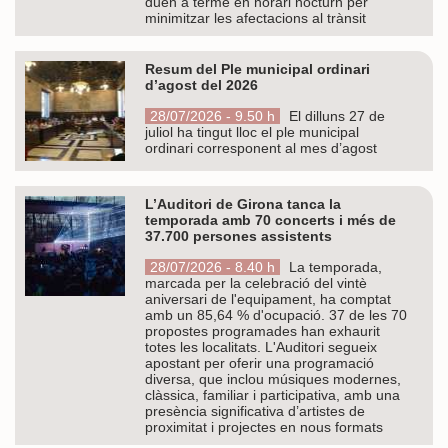
duen a terme en horari nocturn per
minimitzar les afectacions al trànsit
Resum del Ple municipal ordinari
d’agost del 2026
28/07/2026 - 9.50 h
El dilluns 27 de
juliol ha tingut lloc el ple municipal
ordinari corresponent al mes d’agost
L’Auditori de Girona tanca la
temporada amb 70 concerts i més de
37.700 persones assistents
28/07/2026 - 8.40 h
La temporada,
marcada per la celebració del vintè
aniversari de l'equipament, ha comptat
amb un 85,64 % d'ocupació. 37 de les 70
propostes programades han exhaurit
totes les localitats. L'Auditori segueix
apostant per oferir una programació
diversa, que inclou músiques modernes,
clàssica, familiar i participativa, amb una
presència significativa d’artistes de
proximitat i projectes en nous formats