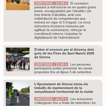
29/07/2026 - 14.29 h
El consistori
passarà a estructurar-se en quatre grans
àrees, encapçalades per l'alcalde i els
tres tinents d'alcaldia, amb una
redistribució de competències que
entrarà en vigor el 3 d'agost. La nova
estructura incorpora mesures per
agilitzar la contractació, reforçar la
coordinació interna i impulsar la
digitalització de l'administració
S’obre el concurs per al disseny dels
gots de les Fires de Sant Narcís 2026
de Girona
28/07/2026 - 12.48 h
Les persones
participants poden presentar les seves
propostes fins al dijous 3 de setembre
L'Ajuntament de Girona inicia els
treballs de manteniment de la
senyalització horitzontal de la ciutat
28/07/2026 - 10.27 h
Les actuacions
s'allargaran fins a finals de setembre i es