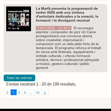
La Marfà presenta la programació de
tardor 2026 amb una vintena
d'activitats dedicades a la creació, la
formació i la divulgació musical
23/07/2026 - 12.48 h
El reconegut
pianista i compositor de jazz Uri Caine
protagonitzarà una conversa oberta
sobre creativitat, improvisació i
composició com un dels plats forts de la
temporada. El programa reforça el treball
en xarxa amb festivals, equipaments i
entitats culturals, i ofereix formació
artística, tècnica i professional adreçada
a músics, gestors culturals i públic
general
Totes les notícies
S'estan mostrant 1 - 20 de 199 resultats.
1
2
3
...
10
Pàgina
Pàgina
Pàgina
Pàgines intermèdies Utilitzeu TAB per navegar.
Pàgina