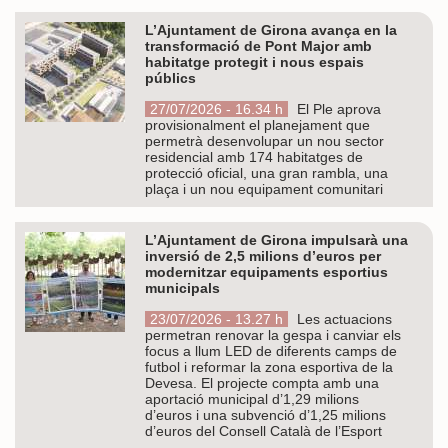
L’Ajuntament de Girona avança en la
transformació de Pont Major amb
habitatge protegit i nous espais
públics
27/07/2026 - 16.34 h
El Ple aprova
provisionalment el planejament que
permetrà desenvolupar un nou sector
residencial amb 174 habitatges de
protecció oficial, una gran rambla, una
plaça i un nou equipament comunitari
L’Ajuntament de Girona impulsarà una
inversió de 2,5 milions d’euros per
modernitzar equipaments esportius
municipals
23/07/2026 - 13.27 h
Les actuacions
permetran renovar la gespa i canviar els
focus a llum LED de diferents camps de
futbol i reformar la zona esportiva de la
Devesa. El projecte compta amb una
aportació municipal d’1,29 milions
d’euros i una subvenció d’1,25 milions
d’euros del Consell Català de l’Esport