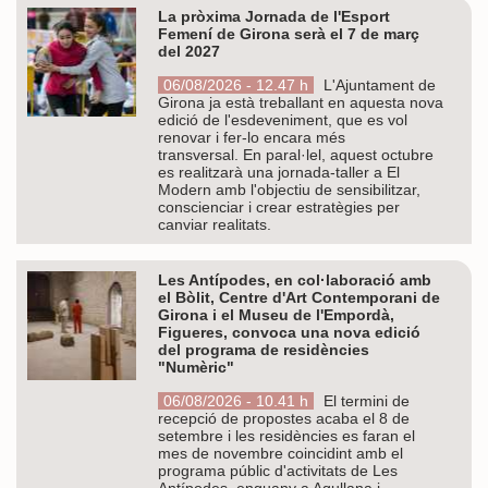
La pròxima Jornada de l'Esport
Femení de Girona serà el 7 de març
del 2027
06/08/2026 - 12.47 h
L'Ajuntament de
Girona ja està treballant en aquesta nova
edició de l'esdeveniment, que es vol
renovar i fer-lo encara més
transversal. En paral·lel, aquest octubre
es realitzarà una jornada-taller a El
Modern amb l'objectiu de sensibilitzar,
conscienciar i crear estratègies per
canviar realitats.
Les Antípodes, en col·laboració amb
el Bòlit, Centre d'Art Contemporani de
Girona i el Museu de l'Empordà,
Figueres, convoca una nova edició
del programa de residències
"Numèric"
06/08/2026 - 10.41 h
El termini de
recepció de propostes acaba el 8 de
setembre i les residències es faran el
mes de novembre coincidint amb el
programa públic d'activitats de Les
Antípodes, enguany a Agullana i