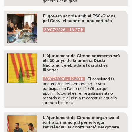
gènere i gent gran
El govern acorda amb el PSC-Girona
pel Canvi el suport al nou cartipàs
30/07/2026 - 16.27 h
L'Ajuntament de Girona commemorarà
els 50 anys de la primera Diada
Nacional celebrada a la ciutat en
llibertat
30/07/2026 - 12.40 h
El consistori fa
una crida a les persones que van
participar en l'acte del 1976 perquè
aportin fotografies, enregistraments o
records que ajudin a reconstruir aquella
jornada històrica
L'Ajuntament de Girona reorganitza el
cartipàs municipal per reforçar
l'eficiència i la coordinació del govern