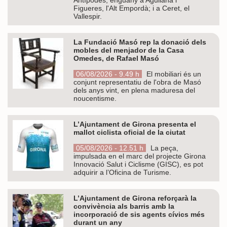
Figueres, l'Alt Empordà; i a Ceret, el
Vallespir.
La Fundació Masó rep la donació dels
mobles del menjador de la Casa
Omedes, de Rafael Masó
06/08/2026 - 9.49 h
El mobiliari és un
conjunt representatiu de l'obra de Masó
dels anys vint, en plena maduresa del
noucentisme.
L’Ajuntament de Girona presenta el
mallot ciclista oficial de la ciutat
05/08/2026 - 12.51 h
La peça,
impulsada en el marc del projecte Girona
Innovació Salut i Ciclisme (GISC), es pot
adquirir a l’Oficina de Turisme.
L’Ajuntament de Girona reforçarà la
convivència als barris amb la
incorporació de sis agents cívics més
durant un any