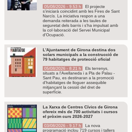
05/08/2026 - 9.53 h
El projecte
s’iniciarà coincidint amb les Fires de Sant
Narcís. La iniciativa respon a una
demanda reiterada a les taules de
seguretat dels barris i s'ha impulsat amb
la col·laboració del Servei Municipal
d'Ocupació.
L'Ajuntament de Girona destina dos
solars municipals a la construcció de
79 habitatges de protecció oficial
05/08/2026 - 8.21 h
Els terrenys,
situats a l'Avellaneda i a Pla de Palau -
Sant Pau, es destinaran a la promoció
d'habitatges de lloguer assequible
mitjançant la cessió del dret de
superfície.
La Xarxa de Centres Cívics de Girona
ofereix més de 700 activitats i cursos
el pròxim curs 2026-2027
03/08/2026 - 9.17 h
La nova
programació inclou 719 cursos i tallers