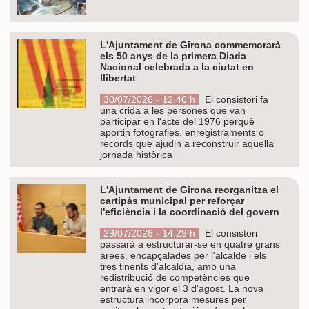
L'Ajuntament de Girona commemorarà
els 50 anys de la primera Diada
Nacional celebrada a la ciutat en
llibertat
30/07/2026 - 12.40 h
El consistori fa
una crida a les persones que van
participar en l'acte del 1976 perquè
aportin fotografies, enregistraments o
records que ajudin a reconstruir aquella
jornada històrica
L'Ajuntament de Girona reorganitza el
cartipàs municipal per reforçar
l'eficiència i la coordinació del govern
29/07/2026 - 14.29 h
El consistori
passarà a estructurar-se en quatre grans
àrees, encapçalades per l'alcalde i els
tres tinents d'alcaldia, amb una
redistribució de competències que
entrarà en vigor el 3 d'agost. La nova
estructura incorpora mesures per