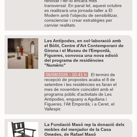
renovar i fer-lo encara més
transversal. En paral·lel, aquest octubre
es realitzarà una jornada-taller a El
Modern amb l'objectiu de sensibilitzar,
conscienciar i crear estratègies per
canviar realitats.
Les Antípodes, en col·laboració amb
el Bòlit, Centre d'Art Contemporani de
Girona i el Museu de l'Empordà,
Figueres, convoca una nova edició
del programa de residències
"Numèric"
06/08/2026 - 10.41 h
El termini de
recepció de propostes acaba el 8 de
setembre i les residències es faran el
mes de novembre coincidint amb el
programa públic d'activitats de Les
Antípodes, enguany a Agullana i
Figueres, l'Alt Empordà; i a Ceret, el
Vallespir.
La Fundació Masó rep la donació dels
mobles del menjador de la Casa
Omedes, de Rafael Masó