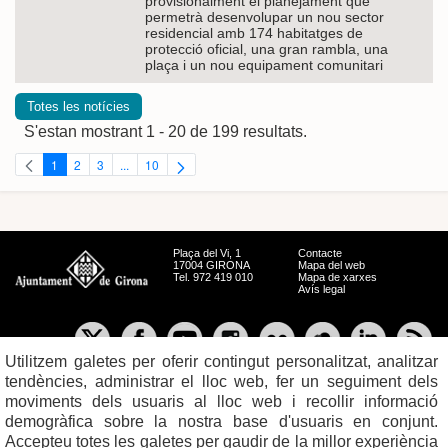
provisionalment el planejament que
permetrà desenvolupar un nou sector
residencial amb 174 habitatges de
protecció oficial, una gran rambla, una
plaça i un nou equipament comunitari
Totes les notícies
S'estan mostrant 1 - 20 de 199 resultats.
1
2
3
...
10
Pàgina
Pàgina
Pàgina
Pàgines intermèdies Utilitzeu TAB per navegar.
Pàgina
Plaça del Vi, 1
Contacte
17004 GIRONA
Mapa del web
Tel. 972 419 010
Mapa de xarxes
Avís legal
Utilitzem galetes per oferir contingut personalitzat, analitzar
tendències, administrar el lloc web, fer un seguiment dels
moviments dels usuaris al lloc web i recollir informació
demogràfica sobre la nostra base d'usuaris en conjunt.
Accepteu totes les galetes per gaudir de la millor experiència