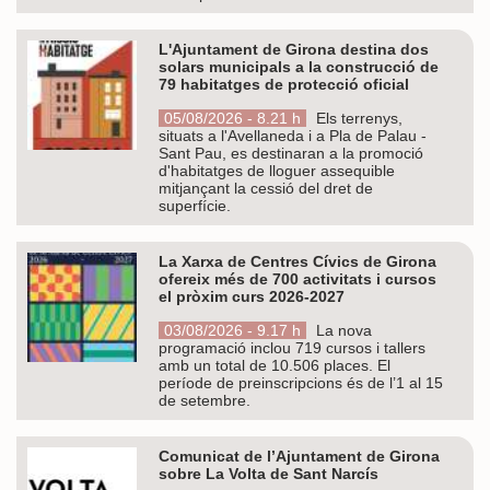
L'Ajuntament de Girona destina dos
solars municipals a la construcció de
79 habitatges de protecció oficial
05/08/2026 - 8.21 h
Els terrenys,
situats a l'Avellaneda i a Pla de Palau -
Sant Pau, es destinaran a la promoció
d'habitatges de lloguer assequible
mitjançant la cessió del dret de
superfície.
La Xarxa de Centres Cívics de Girona
ofereix més de 700 activitats i cursos
el pròxim curs 2026-2027
03/08/2026 - 9.17 h
La nova
programació inclou 719 cursos i tallers
amb un total de 10.506 places. El
període de preinscripcions és de l’1 al 15
de setembre.
Comunicat de l’Ajuntament de Girona
sobre La Volta de Sant Narcís