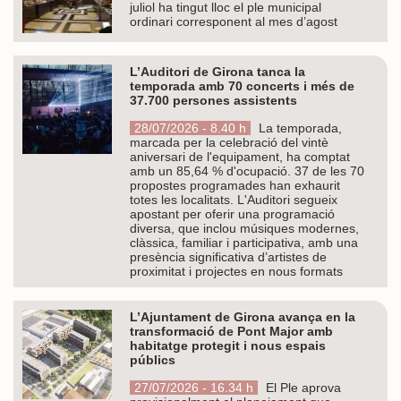
juliol ha tingut lloc el ple municipal
ordinari corresponent al mes d’agost
L’Auditori de Girona tanca la
temporada amb 70 concerts i més de
37.700 persones assistents
28/07/2026 - 8.40 h
La temporada,
marcada per la celebració del vintè
aniversari de l'equipament, ha comptat
amb un 85,64 % d'ocupació. 37 de les 70
propostes programades han exhaurit
totes les localitats. L'Auditori segueix
apostant per oferir una programació
diversa, que inclou músiques modernes,
clàssica, familiar i participativa, amb una
presència significativa d’artistes de
proximitat i projectes en nous formats
L’Ajuntament de Girona avança en la
transformació de Pont Major amb
habitatge protegit i nous espais
públics
27/07/2026 - 16.34 h
El Ple aprova