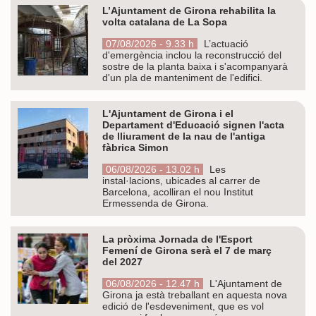
L’Ajuntament de Girona rehabilita la
volta catalana de La Sopa
07/08/2026 - 9.33 h
L’actuació
d'emergència inclou la reconstrucció del
sostre de la planta baixa i s'acompanyarà
d'un pla de manteniment de l'edifici.
L'Ajuntament de Girona i el
Departament d'Educació signen l'acta
de lliurament de la nau de l'antiga
fàbrica Simon
06/08/2026 - 13.02 h
Les
instal·lacions, ubicades al carrer de
Barcelona, acolliran el nou Institut
Ermessenda de Girona.
La pròxima Jornada de l'Esport
Femení de Girona serà el 7 de març
del 2027
06/08/2026 - 12.47 h
L'Ajuntament de
Girona ja està treballant en aquesta nova
edició de l'esdeveniment, que es vol