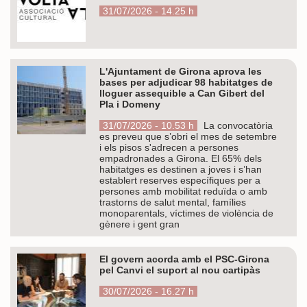
31/07/2026 - 14.25 h
L'Ajuntament de Girona aprova les
bases per adjudicar 98 habitatges de
lloguer assequible a Can Gibert del
Pla i Domeny
31/07/2026 - 10.53 h
La convocatòria
es preveu que s’obri el mes de setembre
i els pisos s'adrecen a persones
empadronades a Girona. El 65% dels
habitatges es destinen a joves i s’han
establert reserves específiques per a
persones amb mobilitat reduïda o amb
trastorns de salut mental, famílies
monoparentals, víctimes de violència de
gènere i gent gran
El govern acorda amb el PSC-Girona
pel Canvi el suport al nou cartipàs
30/07/2026 - 16.27 h