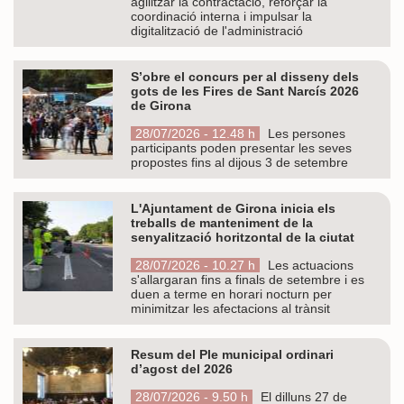
agilitzar la contractació, reforçar la
coordinació interna i impulsar la
digitalització de l'administració
S’obre el concurs per al disseny dels
gots de les Fires de Sant Narcís 2026
de Girona
28/07/2026 - 12.48 h
Les persones
participants poden presentar les seves
propostes fins al dijous 3 de setembre
L'Ajuntament de Girona inicia els
treballs de manteniment de la
senyalització horitzontal de la ciutat
28/07/2026 - 10.27 h
Les actuacions
s'allargaran fins a finals de setembre i es
duen a terme en horari nocturn per
minimitzar les afectacions al trànsit
Resum del Ple municipal ordinari
d’agost del 2026
28/07/2026 - 9.50 h
El dilluns 27 de