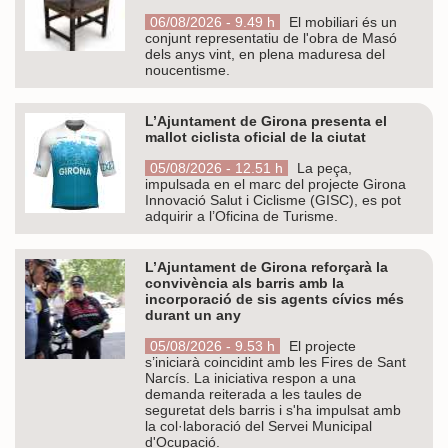
06/08/2026 - 9.49 h
El mobiliari és un
conjunt representatiu de l'obra de Masó
dels anys vint, en plena maduresa del
noucentisme.
L’Ajuntament de Girona presenta el
mallot ciclista oficial de la ciutat
05/08/2026 - 12.51 h
La peça,
impulsada en el marc del projecte Girona
Innovació Salut i Ciclisme (GISC), es pot
adquirir a l’Oficina de Turisme.
L’Ajuntament de Girona reforçarà la
convivència als barris amb la
incorporació de sis agents cívics més
durant un any
05/08/2026 - 9.53 h
El projecte
s’iniciarà coincidint amb les Fires de Sant
Narcís. La iniciativa respon a una
demanda reiterada a les taules de
seguretat dels barris i s'ha impulsat amb
la col·laboració del Servei Municipal
d'Ocupació.