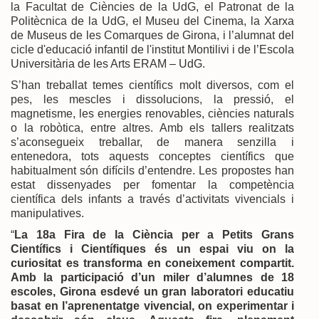
la Facultat de Ciències de la UdG, el Patronat de la
Politècnica de la UdG, el Museu del Cinema, la Xarxa
de Museus de les Comarques de Girona, i l’alumnat del
cicle d'educació infantil de l'institut Montilivi i de l’Escola
Universitària de les Arts ERAM – UdG.
S’han treballat temes científics molt diversos, com el
pes, les mescles i dissolucions, la pressió, el
magnetisme, les energies renovables, ciències naturals
o la robòtica, entre altres. Amb els tallers realitzats
s’aconsegueix treballar, de manera senzilla i
entenedora, tots aquests conceptes científics que
habitualment són difícils d’entendre. Les propostes han
estat dissenyades per fomentar la competència
científica dels infants a través d’activitats vivencials i
manipulatives.
“
La 18a Fira de la Ciència per a Petits Grans
Científics i Científiques és un espai viu on la
curiositat es transforma en coneixement compartit.
Amb la participació d’un miler d’alumnes de 18
escoles, Girona esdevé un gran laboratori educatiu
basat en l’aprenentatge vivencial, on experimentar i