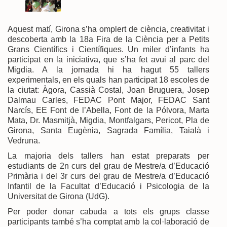
Aquest matí, Girona s’ha omplert de ciència, creativitat i
descoberta amb la 18a Fira de la Ciència per a Petits
Grans Científics i Científiques. Un miler d’infants ha
participat en la iniciativa, que s’ha fet avui al parc del
Migdia. A la jornada hi ha hagut 55 tallers
experimentals, en els quals han participat 18 escoles de
la ciutat: Àgora, Cassià Costal, Joan Bruguera, Josep
Dalmau Carles, FEDAC Pont Major, FEDAC Sant
Narcís, EE Font de l’Abella, Font de la Pólvora, Marta
Mata, Dr. Masmitjà, Migdia, Montfalgars, Pericot, Pla de
Girona, Santa Eugènia, Sagrada Família, Taialà i
Vedruna.
La majoria dels tallers han estat preparats per
estudiants de 2n curs del grau de Mestre/a d’Educació
Primària i del 3r curs del grau de Mestre/a d’Educació
Infantil de la Facultat d’Educació i Psicologia de la
Universitat de Girona (UdG).
Per poder donar cabuda a tots els grups classe
participants també s’ha comptat amb la col·laboració de