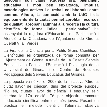
descobrir són claus. Aquesta fira, plenament
educativa i molt ben enxarxada, impulsa
metodologies actives i el treball col·laboratiu entre
centres. Alhora, la connexió amb la UdG i els
equipaments de la ciutat permet aprofitar recursos
de qualitat i apropar l’alumnat a la recerca i la cultura
científica de forma lúdica i participativa
”, ha
assenyalat la regidora d’Educació i de Participació i
Atenció a la Ciutadania de l’Ajuntament de Girona,
Queralt Vila i Vergés.
La Fira de la Ciència per a Petits Grans Científics i
Científiques és organitzada de forma conjunta per
l’Ajuntament de Girona, a través de La Caseta-Serveis
Educatius; la Facultat d’Educació i Psicologia de la
Universitat de Girona, i el Centre de Recursos
Pedagògics dels Serveis Educatius del Gironès.
La proposta va néixer el 2008 de la iniciativa “Girona,
ciutat llavor de ciència”, dins del projecte europeu
“Pol·len, ciutats llavor de ciència” i enguany se’n
celebra la 17a edició. Té per objectiu promoure
l’educació científica entre els més joves. Posant en
pràctica el mètode científic, l’alumnat observa