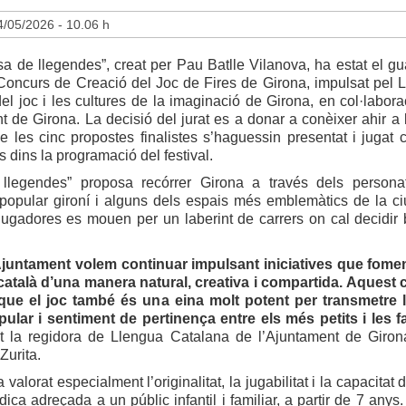
/05/2026 - 10.06 h
sa de llegendes”, creat per Pau Batlle Vilanova, ha estat el g
Concurs de Creació del Joc de Fires de Girona, impulsat pel L
 del joc i les cultures de la imaginació de Girona, en col·labor
t de Girona. La decisió del jurat es a donar a conèixer ahir a l
e les cinc propostes finalistes s’haguessin presentat i jugat
s dins la programació del festival.
llegendes” proposa recórrer Girona a través dels persona
 popular gironí i alguns dels espais més emblemàtics de la ciu
 jugadores es mouen per un laberint de carrers on cal decidir
Ajuntament volem continuar impulsant iniciatives que fomen
 català d’una manera natural, creativa i compartida. Aquest
ue el joc també és una eina molt potent per transmetre l
pular i sentiment de pertinença entre els més petits i les f
t la regidora de Llengua Catalana de l’Ajuntament de Giron
Zurita.
a valorat especialment l’originalitat, la jugabilitat i la capacita
dica adreçada a un públic infantil i familiar, a partir de 7 an