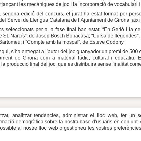
tjançant les mecàniques de joc i la incorporació de vocabulari i 
segona edició del concurs, el jurat ha estat format per person
del Servei de Llengua Catalana de l’Ajuntament de Girona, així
cs seleccionats per a la fase final han estat: “En Gerió i la 
St. Narcís”, de Josep Bosch Bonacasa; “Cursa de llegendes”, d
artomeu; i “Compte amb la mosca!”, de Esteve Codony.
ui, s’ha entregat a l’autor del joc guanyador un premi de 500 
tament de Girona com a material lúdic, cultural i educatiu. 
 i la producció final del joc, que es distribuirà sense finalitat com
itzat, analitzar tendències, administrar el lloc web, fer un 
eb
formació demogràfica sobre la nostra base d'usuaris en conjunt.
rxes
possible al nostre lloc web o gestioneu les vostres preferèncie