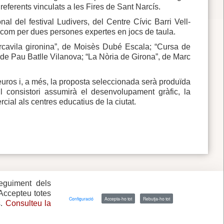
referents vinculats a les Fires de Sant Narcís.
al del festival Ludivers, del Centre Cívic Barri Vell-
 com per dues persones expertes en jocs de taula.
cercavila gironina”, de Moisès Dubé Escala; “Cursa de
e Pau Batlle Vilanova; “La Nòria de Girona”, de Marc
euros i, a més, la proposta seleccionada serà produïda
El consistori assumirà el desenvolupament gràfic, la
ercial als centres educatius de la ciutat.
seguiment dels
 Accepteu totes
Configuració
Accepta-ho tot
Rebutja-ho tot
s.
Consulteu la