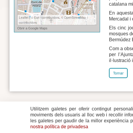
catalana mi
En aquesta 
Mercadal i 
Els cinc jo
mosques de 
Bermúdez B
Com a obseq
per l’Ajun
il·lustració
Tornar
Utilitzem galetes per oferir contingut personal
Plaça del Vi, 1
Contacte
17004 GIRONA
Mapa del w
moviments dels usuaris al lloc web i recollir in
Tel. 972 419 010
Mapa de xa
les galetes per gaudir de la millor experiència 
Avís legal
nostra política de privadesa