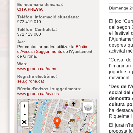
Es recomana demanar:
Diumenge 24
CITA PRÈVIA
Telèfon. Informació ciutadana:
El joc “Cur
972 419 010
del segon 
Telèfon. Centraleta:
el festival
972 419 000
l’Ajuntamen
A/e:
després qu
Per contactar podeu utilitzar la
Bústia
activitat mé
d'Avisos i Suggeriments
de l'Ajuntament
de Girona.
“Cursa de 
Web:
l’imaginari
www.girona.cat/oamr
jugadors i
Registre electrònic:
moviment.
seu.girona.cat
“
Des de l’
Bústia d'avisos i suggeriments:
social del
www.girona.cat/avisos
demostra q
cultura po
ha destaca
Riquelme i 
El jurat n’h
proposta lú