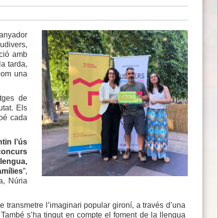
uanyador
udivers,
ació amb
a tarda,
 com una
tges de
tat. Els
 bé cada
tin l’ús
 concurs
lengua,
amílies
”,
a, Núria
t de transmetre l’imaginari popular gironí, a través d’una
ys. També s’ha tingut en compte el foment de la llengua