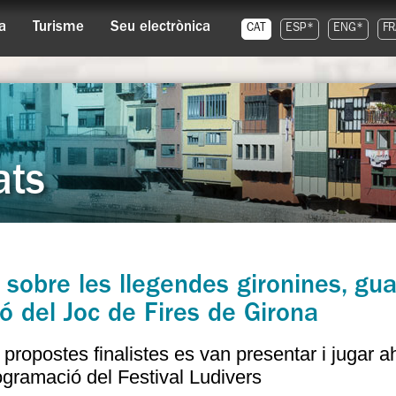
a
Turisme
Seu electrònica
CAT
ESP*
ENG*
FR
ats
 sobre les llegendes gironines, g
ó del Joc de Fires de Girona
 propostes finalistes es van presentar i jugar a
ogramació del Festival Ludivers