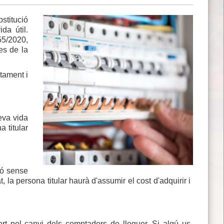
stitució
da útil.
55/2020,
es de la
tament i
eva vida
a titular
ió sense
 la persona titular haurà d'assumir el cost d'adquirir i
ort pel canvi dels comptadors de lloguer. Si algú us