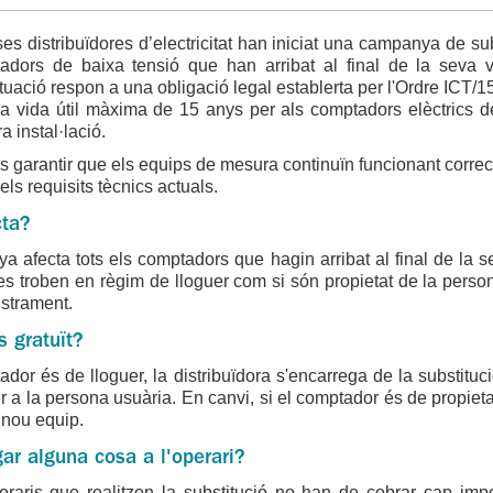
s distribuïdores d’electricitat han iniciat una campanya de sub
adors de baixa tensió que han arribat al final de la seva vi
uació respon a una obligació legal establerta per l'Ordre ICT/1
na vida útil màxima de 15 anys per als comptadors elèctrics d
a instal·lació.
és garantir que els equips de mesura continuïn funcionant correc
els requisits tècnics actuals.
cta?
 afecta tots els comptadors que hagin arribat al final de la s
si es troben en règim de lloguer com si són propietat de la person
strament.
s gratuït?
ador és de lloguer, la distribuïdora s'encarrega de la substituc
r a la persona usuària. En canvi, si el comptador és de propietat,
l nou equip.
ar alguna cosa a l'operari?
eraris que realitzen la substitució no han de cobrar cap imp