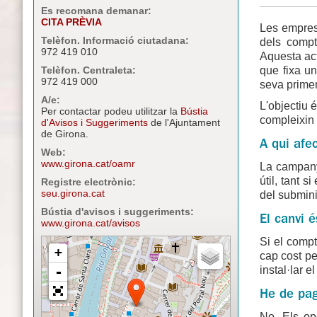
Es recomana demanar:
CITA PRÈVIA
Les emprese
Telèfon. Informació ciutadana:
dels compt
972 419 010
Aquesta act
que fixa u
Telèfon. Centraleta:
972 419 000
seva primer
A/e:
L'objectiu 
Per contactar podeu utilitzar la
Bústia
compleixin 
d'Avisos i Suggeriments
de l'Ajuntament
de Girona.
A qui afe
Web:
www.girona.cat/oamr
La campanya
útil, tant 
Registre electrònic:
seu.girona.cat
del submini
Bústia d'avisos i suggeriments:
El canvi é
www.girona.cat/avisos
Si el compt
cap cost pe
instal·lar e
He de pag
No. Els op