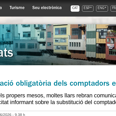
a
Turisme
Seu electrònica
CAT
ESP*
ENG*
FR
ats
ció obligatòria dels comptadors e
ls propers mesos, moltes llars rebran comunic
icitat informant sobre la substitució del comptado
6/2026 - 9.38 h