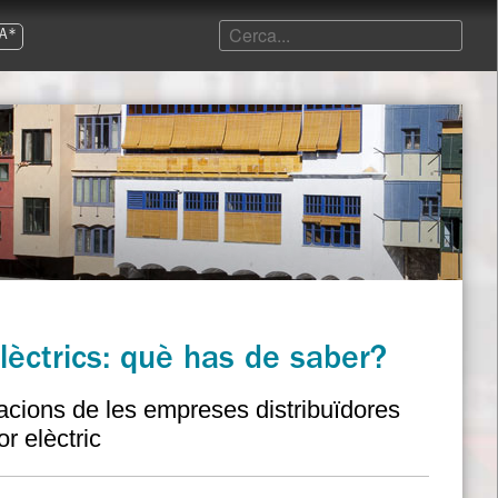
A*
lèctrics: què has de saber?
acions de les empreses distribuïdores
r elèctric