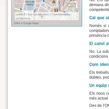
demana din
competents
Cal que s
Només si e
comptadors
presència d
El canvi 
No. La subs
condicions 
Com ident
Els treball
dubtes, pod
Un equip 
Els nous c
més actual 
Des de l'OM