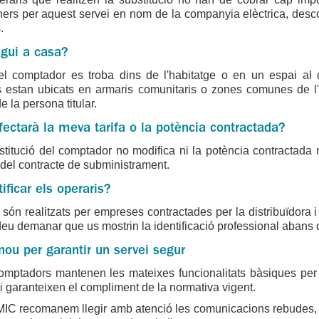
ers per aquest servei en nom de la companyia elèctrica, desco
.
igui a casa?
l comptador es troba dins de l'habitatge o en un espai al q
 estan ubicats en armaris comunitaris o zones comunes de l'ed
e la persona titular.
afectarà la meva tarifa o la potència contractada?
titució del comptador no modifica ni la potència contractada n
del contracte de subministrament.
ificar els operaris?
s són realitzats per empreses contractades per la distribuïdora 
eu demanar que us mostrin la identificació professional abans de
nou per garantir un servei segur
omptadors mantenen les mateixes funcionalitats bàsiques per 
i garanteixen el compliment de la normativa vigent.
IC recomanem llegir amb atenció les comunicacions rebudes, ver