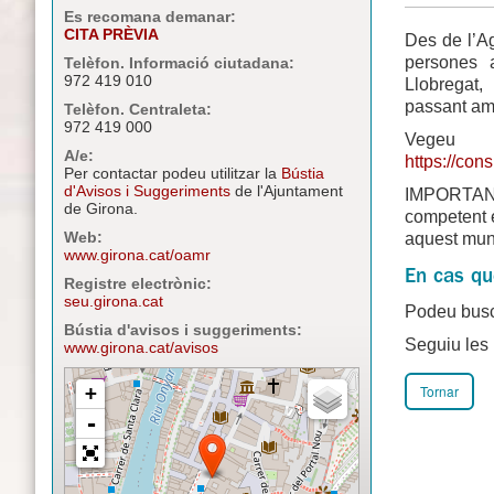
Es recomana demanar:
CITA PRÈVIA
Des de l’A
persones 
Telèfon. Informació ciutadana:
972 419 010
Llobregat,
passant amb
Telèfon. Centraleta:
972 419 000
Vegeu 
A/e:
https://con
Per contactar podeu utilitzar la
Bústia
d'Avisos i Suggeriments
de l'Ajuntament
IMPORTANT
de Girona.
competent 
Web:
aquest muni
www.girona.cat/oamr
En cas qu
Registre electrònic:
seu.girona.cat
Podeu busc
Bústia d'avisos i suggeriments:
Seguiu les
www.girona.cat/avisos
Tornar