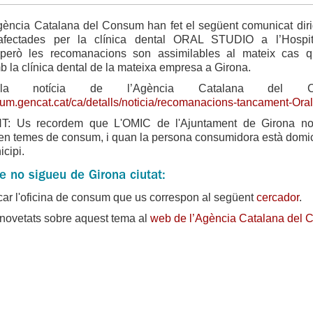
gència Catalana del Consum han fet el següent comunicat dirig
afectades per la clínica dental ORAL STUDIO a l’Hospit
 però les recomanacions son assimilables al mateix cas q
 la clínica dental de la mateixa empresa a Girona.
la notícia de l’Agència Catalana del Co
sum.gencat.cat/ca/detalls/noticia/recomanacions-tancament-Oral
: Us recordem que L'OMIC de l'Ajuntament de Girona n
en temes de consum, i quan la persona consumidora està domic
cipi.
e no sigueu de Girona ciutat:
ar l'oficina de consum que us correspon al següent
cercador
.
 novetats sobre aquest tema al
web de l’Agència Catalana del