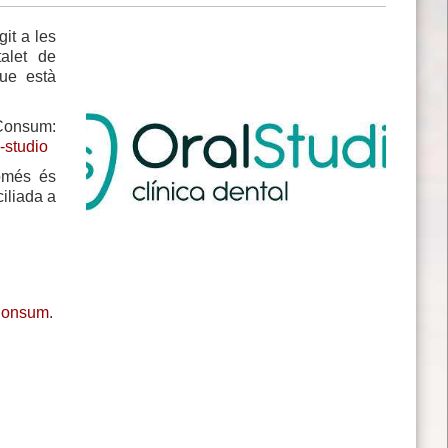
it a les
alet de
ue està
nsum:
-studio
omés és
iliada a
 Consum
.