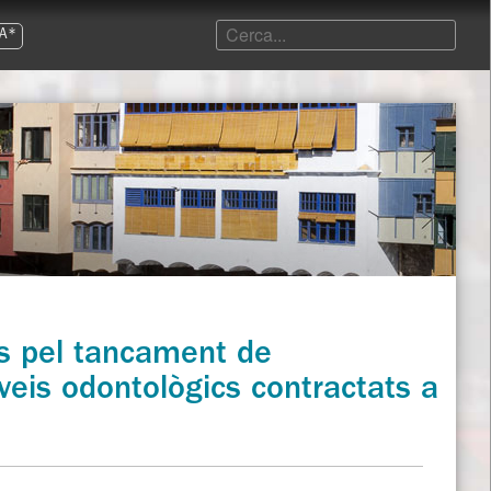
A*
s pel tancament de
rveis odontològics contractats a