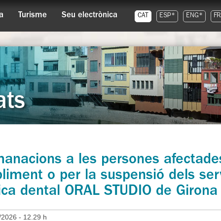
a
Turisme
Seu electrònica
CAT
ESP*
ENG*
FR
ats
anacions a les persones afectade
bliment o per la suspensió dels se
nica dental ORAL STUDIO de Girona
/2026 - 12.29 h