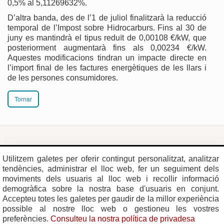
0,5% al 5,11269632%.
D’altra banda, des de l’1 de juliol finalitzarà la reducció
temporal de l’Impost sobre Hidrocarburs. Fins al 30 de
juny es mantindrà el tipus reduït de 0,00108 €/kW, que
posteriorment augmentarà fins als 0,00234 €/kW.
Aquestes modificacions tindran un impacte directe en
l’import final de les factures energètiques de les llars i
de les persones consumidores.
Tornar
Plaça del Vi, 1
Contacte
Utilitzem galetes per oferir contingut personalitzat, analitzar
17004 GIRONA
Mapa del web
tendències, administrar el lloc web, fer un seguiment dels
Tel. 972 419 010
Mapa de xarxes
Avís legal
moviments dels usuaris al lloc web i recollir informació
demogràfica sobre la nostra base d'usuaris en conjunt.
Accepteu totes les galetes per gaudir de la millor experiència
possible al nostre lloc web o gestioneu les vostres
preferències.
Consulteu la nostra política de privadesa