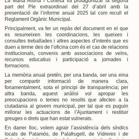
La Marta Alsina i Conesa va protagonitzar la segona
part del Ple extraordinari del 27 d’abril amb la
presentació de l’informe anual 2025 tal com recull el
Reglament Orgànic Municipal.
Principalment, va fer un repàs del document en el que
es resumeixen les coordinacions, les queixes i
consultes treballades i altres aspectes d’interès que es
duen a terme des de l’oficina com és el cas de relacions
institucionals, convenis amb associacions de veïns,
recursos educatius i participació a jornades i
formacions.
La memòria anual pretén, per una banda, ser una eina
per compartir informació de manera clara,
fonamentalment, sota el principi de transparència; per
altra banda, aquest anàlisi vol apropar les
preocupacions o temes no resolts que afecten a la
ciutadania al govern municipal, per tal que es puguin
millorar les actuacions de l’Ajuntament i restituir
greuges o drets que han estat vulnerats.
En darrer lloc, volem agrair l’assistència dels síndics
locals de Palamós, de Palafrugell, de Vidreres i de