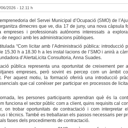
/06/2026 - 12.11 h
d’emprenedoria del Servei Municipal d’Ocupació (SMO) de l’Aj
organitza dimecres que ve, dia 17 de juny, una nova càpsula f
 empreses i professionals autònoms interessats a explora
s de negoci amb les administracions públiques.
titulada “Com licitar amb l’Administració pública: introducció p
 de 15.30 h a 18.30 h a les instal·lacions de l’SMO i anirà a càr
 fundadora d’AlertaLicita Consultoria, Anna Suades.
tació pública representa una oportunitat de creixement per 
mitjanes empreses, però sovint es percep com un àmbit co
. Per aquest motiu, la formació oferirà una introducció pràc
sencials que cal conèixer per participar en processos de licit
jornada, les persones participants aprendran què és la cont
om funciona el sector públic com a client, quins requisits cal co
ar, on trobar oportunitats de contractació i com interpretar e
ius i tècnics. També es treballaran els passos necessaris per pre
ipals fases dels procediments de contractació.