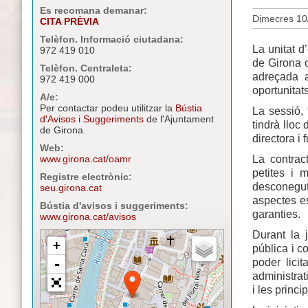
Es recomana demanar:
Dimecres 10
CITA PRÈVIA
Telèfon. Informació ciutadana:
La unitat 
972 419 010
de Girona 
Telèfon. Centraleta:
adreçada a
972 419 000
oportunitat
A/e:
Per contactar podeu utilitzar la
Bústia
La sessió, 
d'Avisos i Suggeriments
de l'Ajuntament
tindrà lloc
de Girona.
directora i
Web:
La contrac
www.girona.cat/oamr
petites i 
Registre electrònic:
desconegut
seu.girona.cat
aspectes es
Bústia d'avisos i suggeriments:
garanties.
www.girona.cat/avisos
Durant la 
pública i c
poder licit
administrat
i les princ