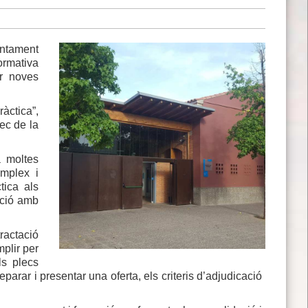
untament
ormativa
r noves
ràctica”,
rec de la
a moltes
mplex i
tica als
ació amb
ractació
mplir per
ls plecs
parar i presentar una oferta, els criteris d’adjudicació