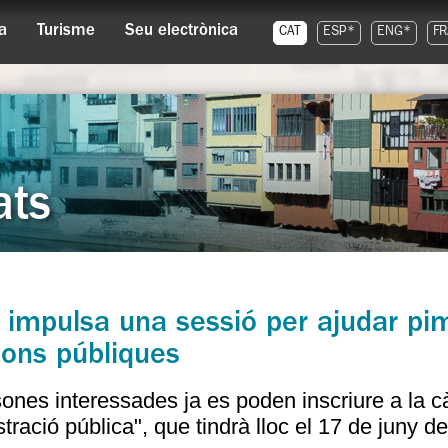
a
Turisme
Seu electrònica
CAT
ESP*
ENG*
FR
ats
 impulsa una sessió per ajudar pim
cions públiques
ones interessades ja es poden inscriure a la c
stració pública", que tindrà lloc el 17 de juny d