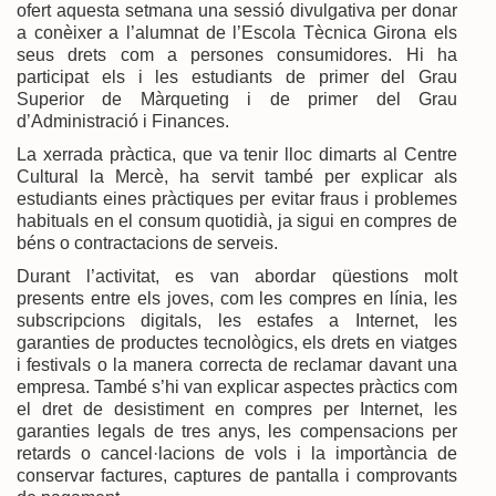
ofert aquesta setmana una sessió divulgativa per donar
a conèixer a l’alumnat de l’Escola Tècnica Girona els
seus drets com a persones consumidores. Hi ha
participat els i les estudiants de primer del Grau
Superior de Màrqueting i de primer del Grau
d’Administració i Finances.
La xerrada pràctica, que va tenir lloc dimarts al Centre
Cultural la Mercè, ha servit també per explicar als
estudiants eines pràctiques per evitar fraus i problemes
habituals en el consum quotidià, ja sigui en compres de
béns o contractacions de serveis.
Durant l’activitat, es van abordar qüestions molt
presents entre els joves, com les compres en línia, les
subscripcions digitals, les estafes a Internet, les
garanties de productes tecnològics, els drets en viatges
i festivals o la manera correcta de reclamar davant una
empresa. També s’hi van explicar aspectes pràctics com
el dret de desistiment en compres per Internet, les
garanties legals de tres anys, les compensacions per
retards o cancel·lacions de vols i la importància de
conservar factures, captures de pantalla i comprovants