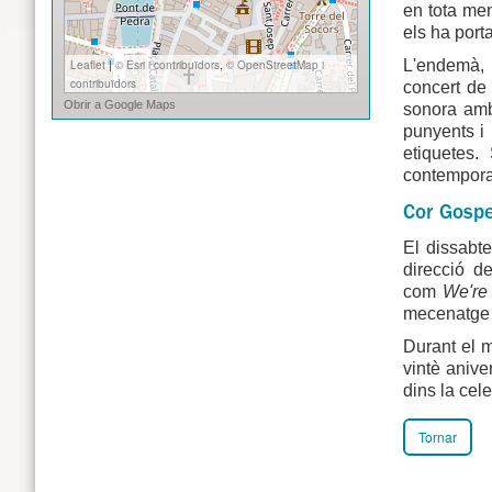
en tota me
els ha port
L'endemà, 
concert de 
sonora amb
punyents i 
etiquetes.
contemporan
Cor Gospe
El dissabt
direcció d
com
We're
mecenatge e
Durant el m
vintè anive
dins la cel
Tornar