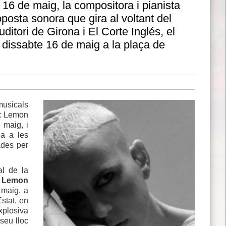
e 16 de maig, la compositora i pianista
posta sonora que gira al voltant del
ditori de Girona i El Corte Inglés, el
 dissabte 16 de maig a la plaça de
musicals
uec Lemon
 maig, i
na a les
ades per
al de la
c
Lemon
 maig, a
Estat, en
plosiva
 seu lloc