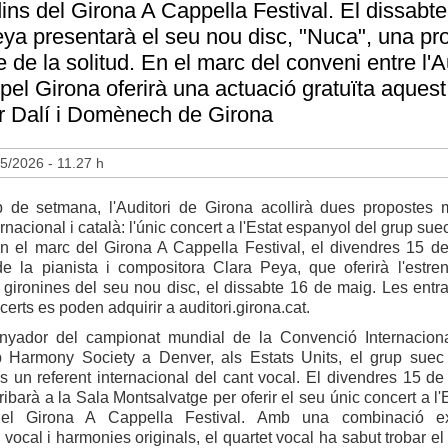
 dins del Girona A Cappella Festival. El dissabt
ya presentarà el seu nou disc, "Nuca", una pro
 de la solitud. En el marc del conveni entre l'Au
el Girona oferirà una actuació gratuïta aquest
r Dalí i Domènech de Girona
5/2026 - 11.27 h
 de setmana, l'Auditori de Girona acollirà dues propostes 
ernacional i català: l'únic concert a l'Estat espanyol del grup s
n el marc del Girona A Cappella Festival, el divendres 15 de
 de la pianista i compositora Clara Peya, que oferirà l'estre
gironines del seu nou disc, el dissabte 16 de maig. Les entr
certs es poden adquirir a auditori.girona.cat.
nyador del campionat mundial de la Convenció Internacion
 Harmony Society a Denver, als Estats Units, el grup sue
 un referent internacional del cant vocal. El divendres 15 de
rribarà a la Sala Montsalvatge per oferir el seu únic concert a l'
el Girona A Cappella Festival. Amb una combinació ex
 vocal i harmonies originals, el quartet vocal ha sabut trobar el