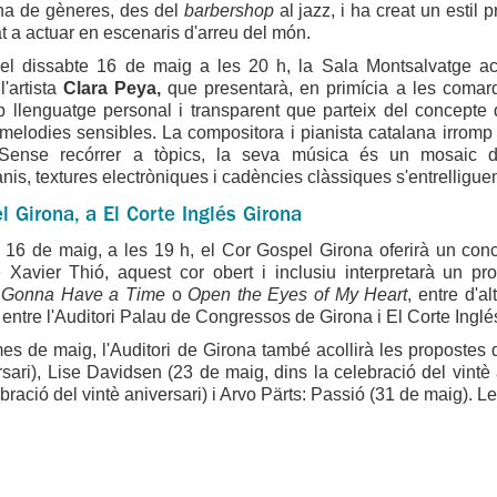
na de gèneres, des del
barbershop
al jazz, i ha creat un estil 
at a actuar en escenaris d'arreu del món.
el dissabte 16 de maig a les 20 h, la Sala Montsalvatge aco
l'artista
Clara Peya,
que
presentarà, en primícia a les comar
 llenguatge personal i transparent que parteix del concepte d
melodies sensibles. La compositora i pianista catalana irromp
 Sense recórrer a tòpics, la seva música és un mosaic de
is, textures electròniques i cadències clàssiques s'entrelligue
l Girona, a El Corte Inglés Girona
e 16 de maig, a les 19 h, el Cor Gospel Girona oferirà un con
e Xavier Thió, aquest cor obert i inclusiu interpretarà un 
 Gonna Have a Time
o
Open the Eyes of My Heart
, entre d'a
ntre l'Auditori Palau de Congressos de Girona i El Corte Inglé
es de maig, l'Auditori de Girona també acollirà les propostes
rsari), Lise Davidsen (23 de maig, dins la celebració del vintè
ebració del vintè aniversari) i Arvo Pärts: Passió (31 de maig). 