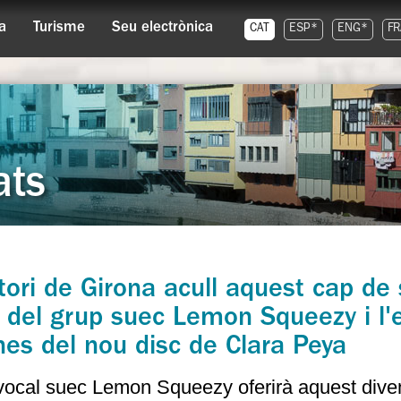
a
Turisme
Seu electrònica
CAT
ESP*
ENG*
FR
ats
tori de Girona acull aquest cap de
t del grup suec Lemon Squeezy i l
nes del nou disc de Clara Peya
vocal suec Lemon Squeezy oferirà aquest diven