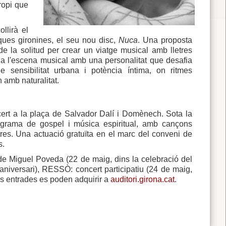
propi que
llirà el
ques gironines, el seu nou disc,
Nuca
. Una proposta
e la solitud per crear un viatge musical amb lletres
 a l'escena musical amb una personalitat que desafia
 sensibilitat urbana i potència íntima, on ritmes
n amb naturalitat.
cert a la plaça de Salvador Dalí i Domènech. Sota la
programa de gospel i música espiritual, amb cançons
ltres. Una actuació gratuïta en el marc del conveni de
s.
 de Miguel Poveda (22 de maig, dins la celebració del
 aniversari), RESSÒ: concert participatiu (24 de maig,
Les entrades es poden adquirir a
auditori.girona.cat
.