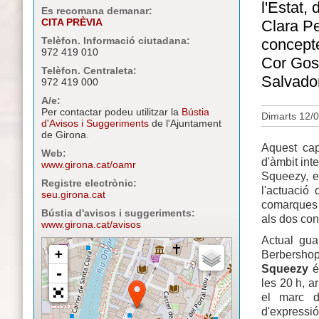
l'Estat,
Es recomana demanar:
CITA PRÈVIA
Clara Pe
Telèfon. Informació ciutadana:
concepte
972 419 010
Cor Gosp
Telèfon. Centraleta:
Salvado
972 419 000
A/e:
Per contactar podeu utilitzar la
Bústia
Dimarts 12/0
d'Avisos i Suggeriments
de l'Ajuntament
de Girona.
Aquest cap
Web:
d'àmbit int
www.girona.cat/oamr
Squeezy, e
Registre electrònic:
l'actuació
seu.girona.cat
comarques 
Bústia d'avisos i suggeriments:
als dos con
www.girona.cat/avisos
Actual gua
Berbershop
Squeezy
és
les 20 h, a
el marc d
d'expressió