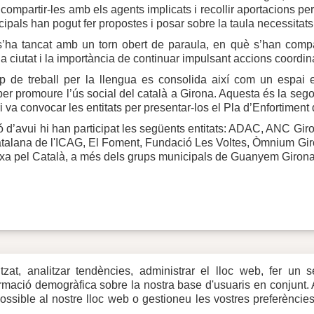
compartir-les amb els agents implicats i recollir aportacions per 
pals han pogut fer propostes i posar sobre la taula necessitats i 
’ha tancat amb un torn obert de paraula, en què s’han compart
la ciutat i la importància de continuar impulsant accions coordi
 de treball per la llengua es consolida així com un espai est
per promoure l’ús social del català a Girona. Aquesta és la segon
ri va convocar les entitats per presentar-los el Pla d’Enfortimen
ó d’avui hi han participat les següents entitats: ADAC, ANC Gi
alana de l'ICAG, El Foment, Fundació Les Voltes, Òmnium Giron
rxa pel Català, a més dels grups municipals de Guanyem Girona,
itzat, analitzar tendències, administrar el lloc web, fer un 
eb
formació demogràfica sobre la nostra base d'usuaris en conjunt.
rxes
possible al nostre lloc web o gestioneu les vostres preferèncie