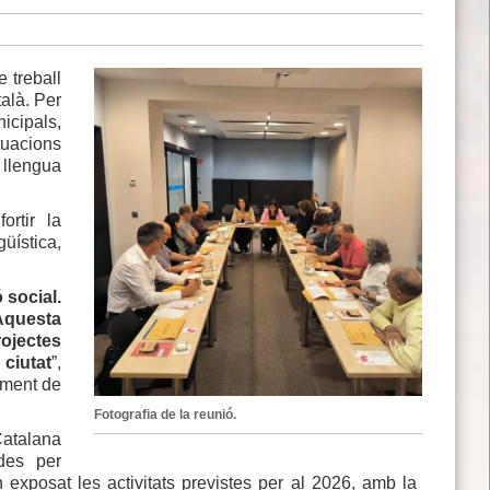
 treball
talà. Per
icipals,
ctuacions
 llengua
rtir la
güística,
 social.
 Aquesta
ojectes
 ciutat
”,
ament de
Fotografia de la reunió.
Catalana
des per
an exposat les activitats previstes per al 2026, amb la