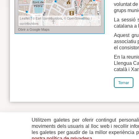
voluntat de 
grups munici
La sessió s
catalana a 
Aquest grup
associatiu 
el consisto
En la reuni
Llengua Cat
català i Xa
Tornar
Utilitzem galetes per oferir contingut personal
Plaça del Vi, 1
Contacte
17004 GIRONA
Mapa del w
moviments dels usuaris al lloc web i recollir in
Tel. 972 419 010
Mapa de xa
les galetes per gaudir de la millor experiència 
Avís legal
nostra política de privadesa