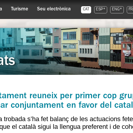
a
Turisme
Seu electrònica
CAT
ESP*
ENG*
FR
ats
tament reuneix per primer cop grup
lar conjuntament en favor del cata
a trobada s’ha fet balanç de les actuacions fet
que el català sigui la llengua preferent i de coh