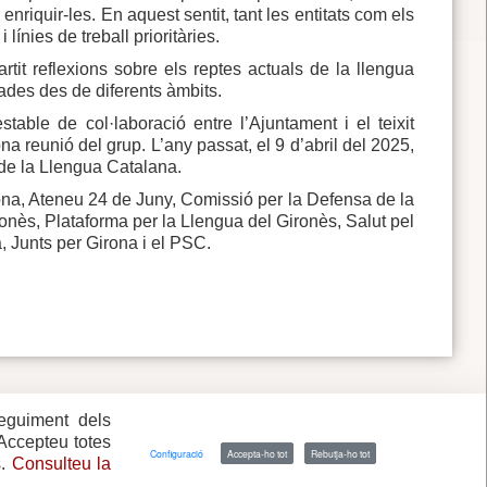
enriquir-les. En aquest sentit, tant les entitats com els
línies de treball prioritàries.
it reflexions sobre els reptes actuals de la llengua
nades des de diferents àmbits.
able de col·laboració entre l’Ajuntament i el teixit
a reunió del grup. L’any passat, el 9 d’abril del 2025,
t de la Llengua Catalana.
rona, Ateneu 24 de Juny, Comissió per la Defensa de la
ès, Plataforma per la Llengua del Gironès, Salut pel
 Junts per Girona i el PSC.
seguiment dels
 Accepteu totes
Configuració
Accepta-ho tot
Rebutja-ho tot
s.
Consulteu la