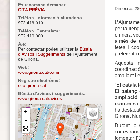
Es recomana demanar:
Dimecres 29
CITA PRÈVIA
Telèfon. Informació ciutadana:
L’Ajuntamen
972 419 010
per la llen
Telèfon. Centraleta:
primera veg
972 419 000
a més de le
A/e:
fetes i coo
Per contactar podeu utilitzar la
Bústia
preferent i 
d'Avisos i Suggeriments
de l'Ajuntament
de Girona.
Aquesta i
Web:
coordinació
www.girona.cat/oamr
ampliant l’
Registre electrònic:
“
El català 
seu.girona.cat
El balanç 
Bústia d'avisos i suggeriments:
ampliació
www.girona.cat/avisos
concrets i 
ha destacat
Girona, Núr
Durant la 
correspone
fomentar l’