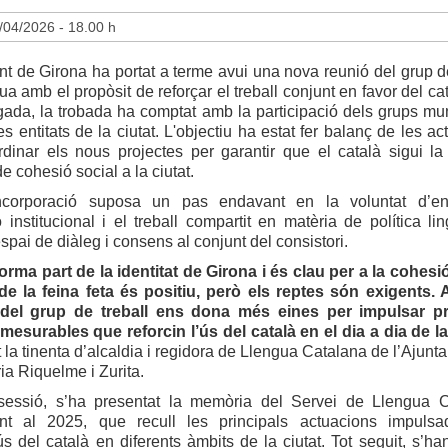
/04/2026 - 18.00 h
t de Girona ha portat a terme avui una nova reunió del grup de
gua amb el propòsit de reforçar el treball conjunt en favor del ca
ada, la trobada ha comptat amb la participació dels grups mun
s entitats de la ciutat. L'objectiu ha estat fer balanç de les a
rdinar els nous projectes per garantir que el català sigui la
de cohesió social a la ciutat.
ncorporació suposa un pas endavant en la voluntat d’enfo
 institucional i el treball compartit en matèria de política lin
espai de diàleg i consens al conjunt del consistori.
forma part de la identitat de Girona i és clau per a la cohesió
de la feina feta és positiu, però els reptes són exigents.
 del grup de treball ens dona més eines per impulsar pr
mesurables que reforcin l’ús del català en el dia a dia de la
 la tinenta d’alcaldia i regidora de Llengua Catalana de l’Ajunt
ia Riquelme i Zurita.
sessió, s’ha presentat la memòria del Servei de Llengua 
nt al 2025, que recull les principals actuacions impulsa
ús del català en diferents àmbits de la ciutat. Tot seguit, s’h