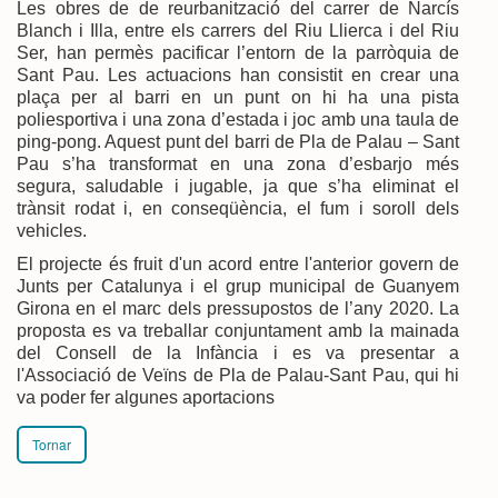
Les obres de de reurbanització del carrer de Narcís
Blanch i Illa, entre els carrers del Riu Llierca i del Riu
Ser, han permès pacificar l’entorn de la parròquia de
Sant Pau. Les actuacions han consistit en crear una
plaça per al barri en un punt on hi ha una pista
poliesportiva i una zona d’estada i joc amb una taula de
ping-pong. Aquest punt del barri de Pla de Palau – Sant
Pau s’ha transformat en una zona d’esbarjo més
segura, saludable i jugable, ja que s’ha eliminat el
trànsit rodat i, en conseqüència, el fum i soroll dels
vehicles.
El projecte és fruit d'un acord entre l'anterior govern de
Junts per Catalunya i el grup municipal de Guanyem
Girona en el marc dels pressupostos de l’any 2020. La
proposta es va treballar conjuntament amb la mainada
del Consell de la Infància i es va presentar a
l'Associació de Veïns de Pla de Palau-Sant Pau, qui hi
va poder fer algunes aportacions
Tornar