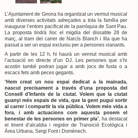
L’Ajuntament de Girona ha organitzat un vermut musical
amb diverses activitats adreçades a tota la família per
inaugurar l’entorn pacificat de la parròquia de Sant Pau.
La proposta tindrà lloc el migdia del dissabte 28 de
març, al tram del carrer de Narcís Blanch i Illa que ha
passat a ser un espai exclusiu per a persones vianants.
A partir de les 12 h, hi haurà un vermut musical amb
l’actuació en directe d’un DJ. Les persones que s’hi
acostin també podran jugar a amb jocs de fusta o a
escacs fets amb peces gegants.
“
Hem creat un nou espai dedicat a la mainada,
nascut precisament a través d'una proposta del
Consell d'Infants de la ciutat. Volem que la ciutat
guanyi més espais de vida, que la gent pugui sortir
al carrer i compartir la via pública. Volem més vida a
fora, i amb actuacions com aquesta posem el
benestar de les persones en primer pla
”, ha destacat
el tinent d’alcaldia i regidor de Transició Ecològica i
Àrea Urbana, Sergi Font i Domènech.