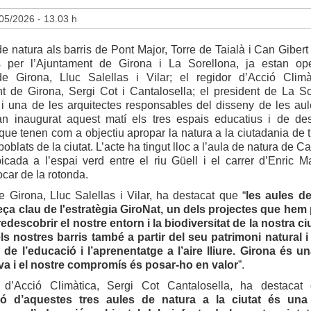
05/2026 - 13.03 h
e natura als barris de Pont Major, Torre de Taialà i Can Gibert 
 per l’Ajuntament de Girona i La Sorellona, ja estan ope
de Girona, Lluc Salellas i Vilar; el regidor d’Acció Clim
nt de Girona, Sergi Cot i Cantalosella; el president de La So
i una de les arquitectes responsables del disseny de les aul
an inaugurat aquest matí els tres espais educatius i de de
que tenen com a objectiu apropar la natura a la ciutadania de t
oblats de la ciutat. L’acte ha tingut lloc a l’aula de natura de C
icada a l’espai verd entre el riu Güell i el carrer d’Enric M
ocar de la rotonda.
e Girona, Lluc Salellas i Vilar, ha destacat que “
les aules d
ça clau de l'estratègia GiroNat, un dels projectes que hem 
edescobrir el nostre entorn i la biodiversitat de la nostra ciu
ls nostres barris també a partir del seu patrimoni natural i 
 de l’educació i l’aprenentatge a l’aire lliure. Girona és un
ava i el nostre compromís és posar-ho en valor
”.
 d’Acció Climàtica, Sergi Cot Cantalosella, ha destacat
ió d’aquestes tres aules de natura a la ciutat és una 