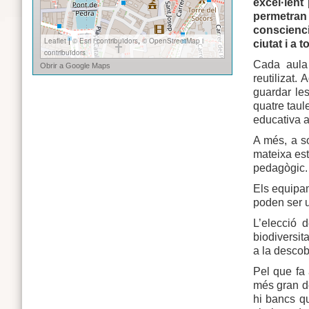
excel·lent
permetran 
conscienci
ciutat i a t
Cada aula 
reutilizat.
guardar les
quatre taul
educativa a
A més, a so
mateixa estr
pedagògic. 
Els equipam
poden ser ut
L’elecció 
biodiversit
a la descob
Pel que fa 
més gran de
hi bancs qu