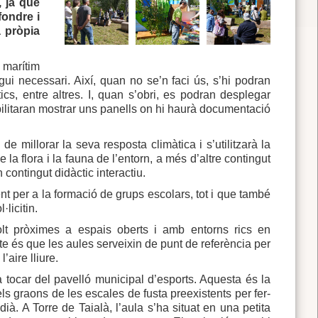
, ja que
fondre i
a pròpia
 marítim
igui necessari. Així, quan no se’n faci ús, s’hi podran
cs, entre altres. I, quan s’obri, es podran desplegar
ibilitaran mostrar uns panells on hi haurà documentació
e millorar la seva resposta climàtica i s’utilitzarà la
e la flora i la fauna de l’entorn, a més d’altre contingut
ntingut didàctic interactiu.
t per a la formació de grups escolars, tot i que també
·licitin.
olt pròximes a espais oberts i amb entorns rics en
te és que les aules serveixin de punt de referència per
aire lliure.
 a tocar del pavelló municipal d’esports. Aquesta és la
ls graons de les escales de fusta preexistents per fer-
dià. A Torre de Taialà, l’aula s’ha situat en una petita