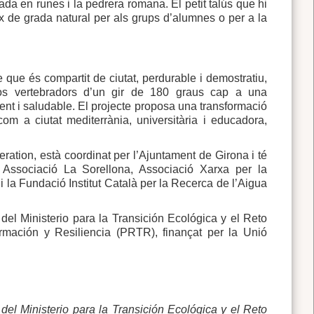
cada en runes i la pedrera romana. El petit talús que hi
ix de grada natural per als grups d’alumnes o per a la
e que és compartit de ciutat, perdurable i demostratiu,
ixos vertebradors d’un gir de 180 graus cap a una
ient i saludable. El projecte proposa una transformació
om a ciutat mediterrània, universitària i educadora,
tion, està coordinat per l’Ajuntament de Girona i té
s Associació La Sorellona, Associació Xarxa per la
i la Fundació Institut Català per la Recerca de l’Aigua
el Ministerio para la Transición Ecológica y el Reto
mación y Resiliencia (PRTR), finançat per la Unió
el Ministerio para la Transición Ecológica y el Reto