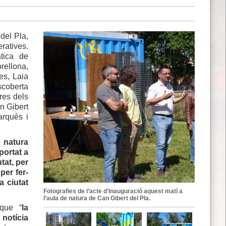
del Pla,
ratives.
àtica de
rellona,
es, Laia
scoberta
res dels
an Gibert
arquès i
e natura
portat a
tat, per
per fer-
a ciutat
Fotografies de l’acte d’inauguració aquest matí a
l’aula de natura de Can Gibert del Pla.
 que “
la
notícia