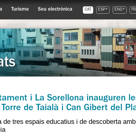
a
Turisme
Seu electrònica
CAT
ESP*
ENG*
FR
ats
tament i La Sorellona inauguren l
 Torre de Taialà i Can Gibert del Pl
a de tres espais educatius i de descoberta ambie
ia