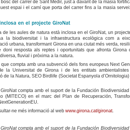
 bosc del carrer de Sant Medir, just a davant de la masia fortifi
uest espai i el camí que porta del carrer fins a la masia serve
 inclosa en el projecte GiroNat
va de les aules de natura està inclosa en el GiroNat, un project
a la biodiversitat i la infraestructura ecològica com a e
zació urbana, transformant Girona en una ciutat més verda, resil
 doni resposta als reptes i oportunitats que afronta Girona c
iversa, fluvial i pròxima a la natura.
, que compta amb una subvenció dels fons europeus Next Genera
de la Universitat de Girona i de les entitats ambientaliste
 de la Natura, SEO Birdlife (Societat Espanyola d’Ornitologia) 
 GiroNat compta amb el suport de la Fundación Biodiversidad d
o (MITECO) en el marc del Plan de Recuperación, Transfor
NextGenerationEU.
ultar-ne més informació al web
www.girona.cat/gironat
.
 GiroNat compta amb el suport de la Fundación Biodiversidad d