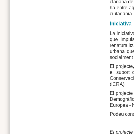
clariana de
ha entre aq
ciutadania.
Iniciativa
La iniciati
que impuls
renaturalit
urbana que
socialment d
El projecte
el suport 
Conservació
(ICRA).
El projecte
Demográfic
Europea - 
Podeu cons
El projecte