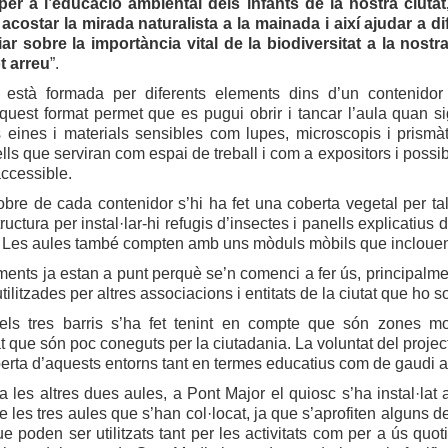
 per a l’educació ambiental dels infants de la nostra ciutat
acostar la mirada naturalista a la mainada i així ajudar a di
ar sobre la importància vital de la biodiversitat a la nostr
ot arreu
”.
està formada per diferents elements dins d’un contenidor
 Aquest format permet que es pugui obrir i tancar l’aula quan s
 eines i materials sensibles com lupes, microscopis i prismàti
ells que serviran com espai de treball i com a expositors i poss
ccessible.
bre de cada contenidor s’hi ha fet una coberta vegetal per tal d
uctura per instal·lar-hi refugis d’insectes i panells explicatius d
Les aules també compten amb uns mòduls mòbils que inclouen co
ents ja estan a punt perquè se’n comenci a fer ús, principalmen
ilitzades per altres associacions i entitats de la ciutat que ho sol
dels tres barris s’ha fet tenint en compte que són zones m
at que són poc coneguts per la ciutadania. La voluntat del projec
erta d’aquests entorns tant en termes educatius com de gaudi a l’
a les altres dues aules, a Pont Major el quiosc s’ha instal·lat
 les tres aules que s’han col·locat, ja que s’aprofiten alguns de
e poden ser utilitzats tant per les activitats com per a ús quoti