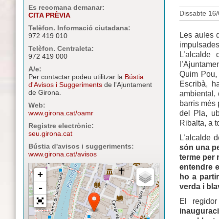
Es recomana demanar:
Dissabte 16/
CITA PRÈVIA
Telèfon. Informació ciutadana:
Les aules d
972 419 010
impulsades
Telèfon. Centraleta:
L’alcalde 
972 419 000
l’Ajuntame
A/e:
Quim Pou, 
Per contactar podeu utilitzar la
Bústia
Escribà, h
d'Avisos i Suggeriments
de l'Ajuntament
de Girona.
ambiental, 
barris més p
Web:
del Pla, ub
www.girona.cat/oamr
Ribalta, a t
Registre electrònic:
seu.girona.cat
L’alcalde d
Bústia d'avisos i suggeriments:
són una pe
www.girona.cat/avisos
terme per r
entendre e
ho a partir
verda i bl
El regidor
inaugurac